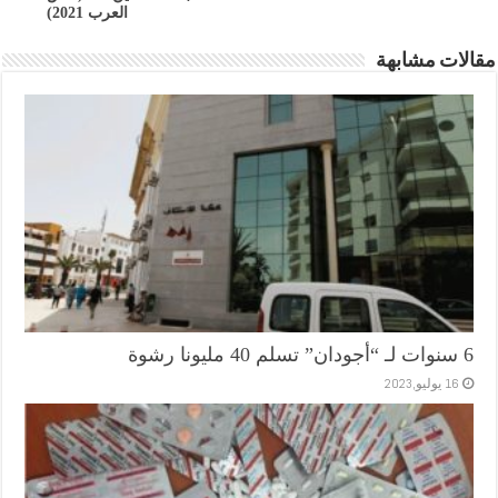
العرب 2021)
مقالات مشابهة
6 سنوات لـ “أجودان” تسلم 40 مليونا رشوة
16 يوليو,2023