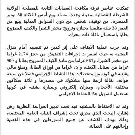
تمكنت عناصر فرقة مكافحة العصابات التابعة للمصلحة الولائية
للشرطة القضائية بمدينة وجدة، مساء يوم أمس الثلاثاء 30 نونبر
المنصرم، من توقيف شخص من ذوي السوابق العدلية يبلغ من
العمر 38 سنة متلبسا بحيازة وترويج مخدر الشيرا والكيف الممزوج
بطابا باستعمال ناقلة ذات محرك.
وقد جرت عملية الايقاف على إثر كمين تم تنصيبه أمام منزل
المشبه به حيث اسفر ت إجراءات التفتيش من حجز 2174 غراما
من مخدر الشيرا، و661 غراما من مادة الكيف الممزوج بطابا و 900
غراما من سنابل الكيف، و 75 غراما من اوراق الطابا، ومبلغ مالي
يشتبه في كونه من متحصلات هذا النشاط الإجرامي فضلا عن سبعة
هواتف نقالة اربعة منها مشكوك في مصدرها و ثلاثة سكاكين
مختلفة الأحجام، وميزان إلكتروني وسيارة يشتبه في كونها
تستعمل لتسهيل هذا النشاط الاجرامي.
وقد تم الاحتفاظ بالمشتبه فيه تحت تدبير الحراسة النظرية رهن
إشارة البحث الذي يجري تحت إشراف النيابة العامة المختصة،
وذلك بهدف الكشف عن جميع المتورطين في هذه القضية
وإحالتهم على العدالة.