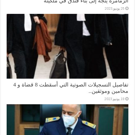
الزمامرة يتجه إلى بناء فندق في ملكيته
25 يونيو,2023
تفاصيل التسجيلات الصوتية التي أسقطت 8 قضاة و 4
محامين وموثقين..
19 يونيو,2023