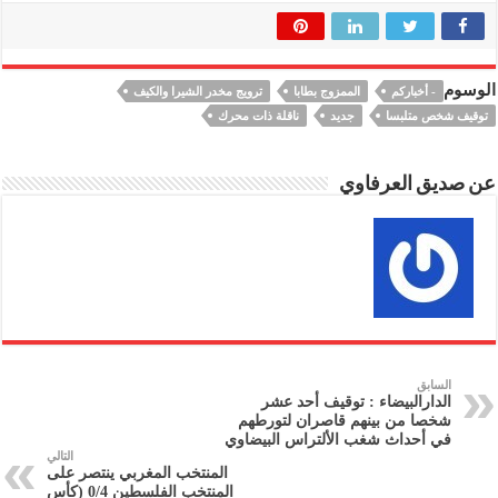
الوسوم
- أخباركم
الممزوج بطابا
ترويج مخدر الشيرا والكيف
توقيف شخص متلبسا
جديد
ناقلة ذات محرك
عن صديق العرفاوي
السابق
الدارالبيضاء : توقيف أحد عشر
شخصا من بينهم قاصران لتورطهم
في أحداث شغب الألتراس البيضاوي
التالي
المنتخب المغربي ينتصر على
المنتخب الفلسطين 0/4 (كأس