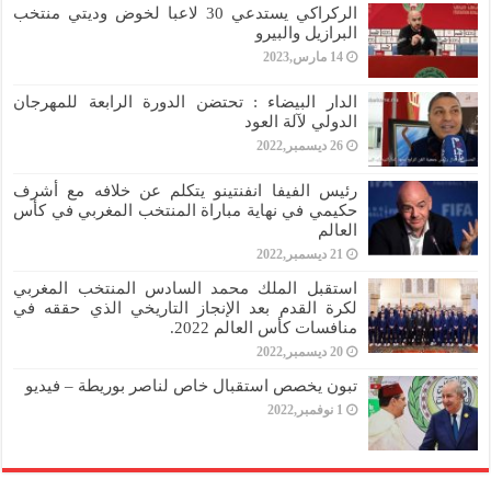
الركراكي يستدعي 30 لاعبا لخوض وديتي منتخب
البرازيل والبيرو
14 مارس,2023
الدار البيضاء : تحتضن الدورة الرابعة للمهرجان
الدولي لآلة العود
26 ديسمبر,2022
رئيس الفيفا انفنتينو يتكلم عن خلافه مع أشرف
حكيمي في نهاية مباراة المنتخب المغربي في كأس
العالم
21 ديسمبر,2022
استقبل الملك محمد السادس المنتخب المغربي
لكرة القدم بعد الإنجاز التاريخي الذي حققه في
منافسات كأس العالم 2022.
20 ديسمبر,2022
تبون يخصص استقبال خاص لناصر بوريطة – فيديو
1 نوفمبر,2022