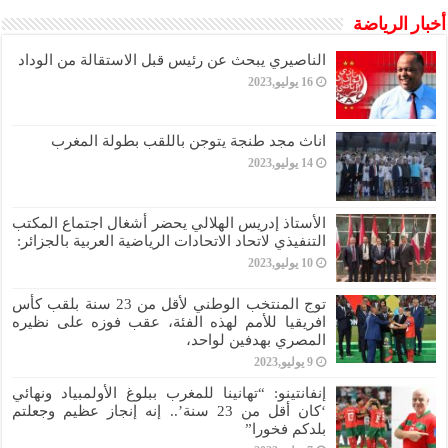
أخبار الرياضة
الناصيري يبحث عن رئيس قبل الاستقالة من الوداد
16 يوليو,2023
اناث مجد طنجة يتوجن باللقب بطولة المغرب
14 يوليو,2023
الأستاذ إدريس الهلالي يحضر أشغال اجتماع المكتب
التنفيذي لاتحاد الاتحادات الرياضية العربية بالجزائر:
10 يوليو,2023
توج المنتخب الوطني لأقل من 23 سنة بلقب كأس
افريقيا للأمم لهذه الفئة، عقب فوزه على نظيره
المصري بهدفين لواحد،
9 يوليو,2023
إنفانتينو: “تهانينا للمغرب ببلوغ الأولمبياد ونهائي
‘كان أقل من 23 سنة’.. إنه إنجاز عظيم وجعلتم
بلدكم فخورا”