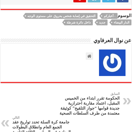
الوسوم
- أخباركم
التحقيق في إصابة شخص بحروق على مستوى الوجه
الدار البيضاء
جديد
داخل دائرة شرطة
عن نوال العرفاوي
السابق
الحكومة تقرر ابتداء من الخميس
المقبل، اعتماد مقاربة احترازية
جديدة قوامها “جواز التلقيح” كوثيقة
معتمدة من طرف السلطات الصحية
التالي
جامعة كرة السلة تحدد تواريخ عقد
الجمع العام وانطلاق البطولات