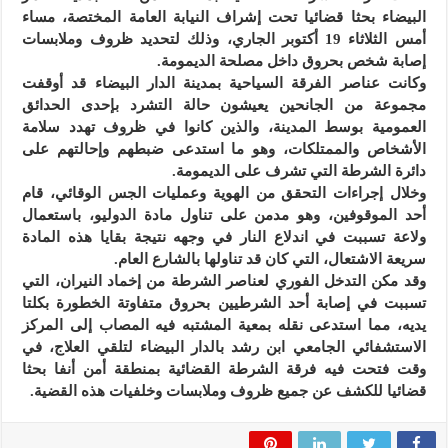
البيضاء بحثا قضائيا تحت إشراف النيابة العامة المختصة، مساء
أمس الثلاثاء 19 أكتوبر الجاري، وذلك لتحديد ظروف وملابسات
إصابة شخص بحروق داخل مصلحة الديمومة.
وكانت عناصر الفرقة السياحية بمدينة الدار البيضاء قد أوقفت
مجموعة من الجانحين يعيشون حالة التشرد بإحدى الحدائق
العمومية بوسط المدينة، والذين كانوا في ظروف تهدد سلامة
الأشخاص والممتلكات، وهو ما استدعى ضبطهم وإحالتهم على
دائرة الشرطة التي تشرف على الديمومة.
وخلال إجراءات التحقق من الهوية وعمليات الجس الوقائي، قام
أحد الموقوفين، وهو مدمن على تناول مادة الدوليو، باستعمال
ولاعة تسببت في اندلاع النار في وجهه نتيجة بقايا هذه المادة
سريعة الاشتعال، التي كان قد تناولها بالشارع العام.
وقد مكن التدخل الفوري لعناصر الشرطة من إخماد النيران، التي
تسببت في إصابة أحد الشرطيين بحروق متفاوتة الخطورة بكلتا
يديه، مما استدعى نقله بمعية المشتبه فيه المصاب إلى المركز
الاستشفائي الجامعي ابن رشد بالدار البيضاء لتلقي العلاج، في
وقت فتحت فيه فرقة الشرطة القضائية بمنطقة أمن أنفا بحثا
قضائيا للكشف عن جميع ظروف وملابسات وخلفيات هذه القضية.