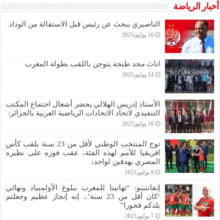
أخبار الرياضة
الناصيري يبحث عن رئيس قبل الاستقالة من الوداد
16 يوليو,2023
اناث مجد طنجة يتوجن باللقب بطولة المغرب
14 يوليو,2023
الأستاذ إدريس الهلالي يحضر أشغال اجتماع المكتب
التنفيذي لاتحاد الاتحادات الرياضية العربية بالجزائر:
10 يوليو,2023
توج المنتخب الوطني لأقل من 23 سنة بلقب كأس
افريقيا للأمم لهذه الفئة، عقب فوزه على نظيره
المصري بهدفين لواحد،
9 يوليو,2023
إنفانتينو: “تهانينا للمغرب ببلوغ الأولمبياد ونهائي
‘كان أقل من 23 سنة’.. إنه إنجاز عظيم وجعلتم
بلدكم فخورا”
7 يوليو,2023