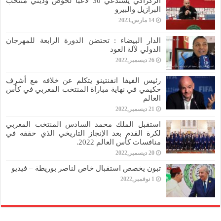
الركراكي يستدعي 30 لاعبا لخوض وديتي منتخب
البرازيل والبيرو
14 مارس,2023
الدار البيضاء : تحتضن الدورة الرابعة للمهرجان
الدولي لآلة العود
26 ديسمبر,2022
رئيس الفيفا انفنتينو يتكلم عن خلافه مع أشرف
حكيمي في نهاية مباراة المنتخب المغربي في كأس
العالم
21 ديسمبر,2022
استقبل الملك محمد السادس المنتخب المغربي
لكرة القدم بعد الإنجاز التاريخي الذي حققه في
منافسات كأس العالم 2022.
20 ديسمبر,2022
تبون يخصص استقبال خاص لناصر بوريطة – فيديو
1 نوفمبر,2022