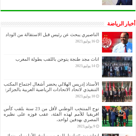
أخبار الرياضة
الناصيري يبحث عن رئيس قبل الاستقالة من الوداد
16 يوليو,2023
اناث مجد طنجة يتوجن باللقب بطولة المغرب
14 يوليو,2023
الأستاذ إدريس الهلالي يحضر أشغال اجتماع المكتب
التنفيذي لاتحاد الاتحادات الرياضية العربية بالجزائر:
10 يوليو,2023
توج المنتخب الوطني لأقل من 23 سنة بلقب كأس
افريقيا للأمم لهذه الفئة، عقب فوزه على نظيره
المصري بهدفين لواحد،
9 يوليو,2023
إنفانتينو: “تهانينا للمغرب ببلوغ الأولمبياد ونهائي