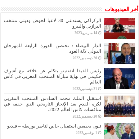
أخر الفيديوهات
الركراكي يستدعي 30 لاعبا لخوض وديتي منتخب
البرازيل والبيرو
14 مارس,2023
الدار البيضاء : تحتضن الدورة الرابعة للمهرجان
الدولي لآلة العود
26 ديسمبر,2022
رئيس الفيفا انفنتينو يتكلم عن خلافه مع أشرف
حكيمي في نهاية مباراة المنتخب المغربي في كأس
العالم
21 ديسمبر,2022
استقبل الملك محمد السادس المنتخب المغربي
لكرة القدم بعد الإنجاز التاريخي الذي حققه في
منافسات كأس العالم 2022.
20 ديسمبر,2022
تبون يخصص استقبال خاص لناصر بوريطة – فيديو
1 نوفمبر,2022