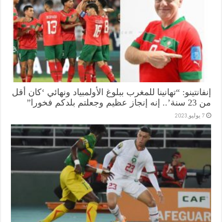
إنفانتينو: “تهانينا للمغرب ببلوغ الأولمبياد ونهائي ‘كان أقل
من 23 سنة’.. إنه إنجاز عظيم وجعلتم بلدكم فخورا”
7 يوليو,2023