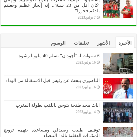
‘كان أقل من 23 سنة’.. إنه إنجاز عظيم وجعلتم
بلدكم فخورا”
7 يوليو,2023
الأخيرة
الأشهر
تعليقات
الوسوم
6 سنوات لـ “أجودان” تسلم 40 مليونا رشوة
16 يوليو,2023
الناصيري يبحث عن رئيس قبل الاستقالة من الوداد
16 يوليو,2023
اناث مجد طنجة يتوجن باللقب بطولة المغرب
14 يوليو,2023
توقيف طبيب وصيدلي ومساعده بتهمة ترويج
المؤثرات العقلية بالدارالبيضاء