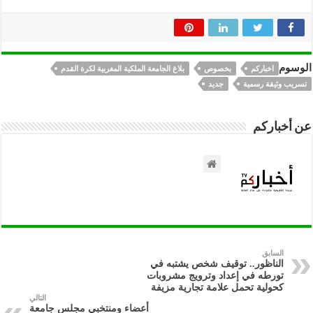
الوسوم
اخباركم
بخصوص
بلاغ الجامعة الملكية المغربية لكرة القدم
تسريب وثيقة رسمية
جديد
عن أخباركم
السابق
الناظور.. توقيف شخص يشتبه في
تورطه في إعداد وترويج مشروبات
كحولية تحمل علامة تجارية مزيفة
التالي
أعضاء ومنتخبي مجلس جامعة