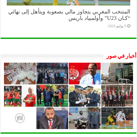
المنتخب المغربي يتجاوز مالي بصعوبة ويتأهل إلى نهائي
“كـان U23” وأولمبياد باريس
5 يوليو,2023
أخبار في صور