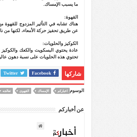
ما يسبب الإمساك.
القهوة:
هناك تشابه في التأثير المزدوج للقهوة م
عن طريق تحفيز حركة الأمعاء، لكنها من ن
الكوكيز والحلويات:
عادة يحتوي البسكويت والكعك والكوكيز ع
تحتوي هذه الحلويات على نسبة دهون عال
شاركها
Facebook
Twitter
الوسوم
اخباركم
الإمساك
القهوى
تعالجه
عن أخباركم