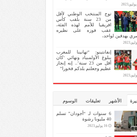
توج المنتخب الوطني لأقل
من 23 سنة بلقب كأس
افريقيا للأمم لهذه الفئة،
عقب فوزه على نظيره
ري بهدفين لواحد،
إنفانتينو: “تهانينا للمغرب
ببلوغ الأولمبياد ونهائي ‘كان
أقل من 23 سنة’.. إنه إنجاز
عظيم وجعلتم بلدكم فخورا”
يرة
الأشهر
تعليقات
الوسوم
6 سنوات لـ “أجودان” تسلم
40 مليونا رشوة
16 يوليو,2023