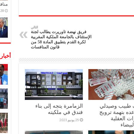
منافس
20 ديسمبر,2022
التالي
فريق نهضة تاوريرت يطالب لجنة
الإستئناف بالجامعة الملكية المغربية
لكرة القدم بتطبيق المادة 58 من
قانون المنافسات
أخبار
 طبيب وصيدلي
الزمامرة يتجه إلى بناء
ه بتهمة ترويج
فندق في ملكيته
ات العقلية
25 يونيو,2023
لبيضاء