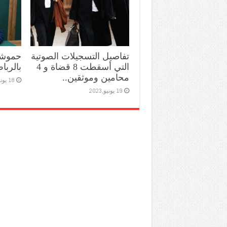
تفاصيل التسجيلات الصوتية
حموشي
التي أسقطت 8 قضاة و 4
بالربا
محامين وموثقين..
18 يونيو,2023
19 يونيو,2023