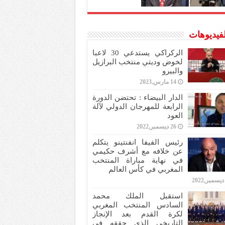
لفيديوهات
الركراكي يستدعي 30 لاعبا
لخوض وديتي منتخب البرازيل
والبيرو
14 مارس,2023
الدار البيضاء : تحتضن الدورة
الرابعة للمهرجان الدولي لآلة
العود
26 ديسمبر,2022
رئيس الفيفا انفنتينو يتكلم
عن خلافه مع أشرف حكيمي
في نهاية مباراة المنتخب
المغربي في كأس العالم
استقبل الملك محمد
السادس المنتخب المغربي
لكرة القدم بعد الإنجاز
التاريخي الذي حققه في