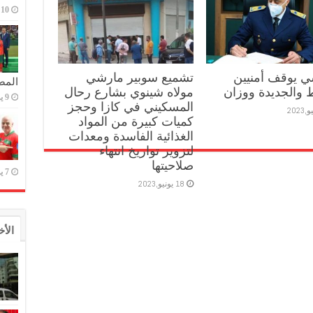
10 يوليو,2023
 يوقف أمنيين
تشميع سوبير مارشي
المص
ط والجديدة ووزان
مولاه شينوي بشارع رحال
9 يوليو,2023
المسكيني في كازا وحجز
كميات كبيرة من المواد
الغذائية الفاسدة ومعدات
لتزوير تواريخ انتهاء
صلاحيتها
7 يوليو,2023
18 يونيو,2023
الأخ