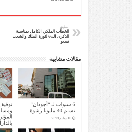
السابق
الخطاب الملكي الكامل بمناسبة
الذكرى الـ66 لثورة الملك والشعب _
فيديو
مقالات مشابهة
6 سنوات لـ “أجودان”
توقيف
تسلم 40 مليونا رشوة
ومساعد
المؤثر
16 يوليو,2023
بالدارا
11 يوليو,2023