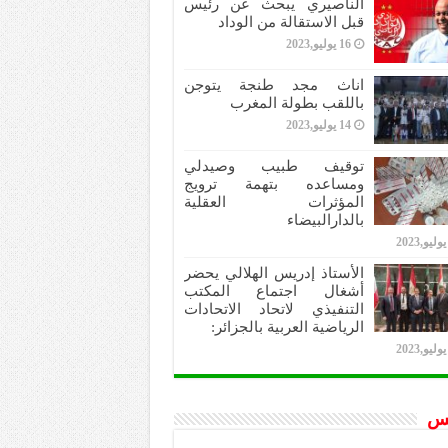
الناصيري يبحث عن رئيس
قبل الاستقالة من الوداد
16 يوليو,2023
اناث مجد طنجة يتوجن
باللقب بطولة المغرب
14 يوليو,2023
توقيف طبيب وصيدلي
ومساعده بتهمة ترويج
المؤثرات العقلية
بالدارالبيضاء
الأستاذ إدريس الهلالي يحضر
أشغال اجتماع المكتب
التنفيذي لاتحاد الاتحادات
الرياضية العربية بالجزائر:
س