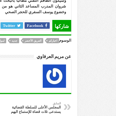
وسيكون الطاقم التقني مطالبا بالبحث عن 
شروان المدرب المساعد الثاني هو من س
وخضوع يوسف السفري للحجر الصحي
شاركها
Facebook
Twitter
الوسوم
اخباركم
الفريق الأخضر
جديد
لموا
عن مريم العرفاوي
السابق
المجلس الأعلى للسلطة القضائية
يستدعى تلات قضاة للإستماع اليهم