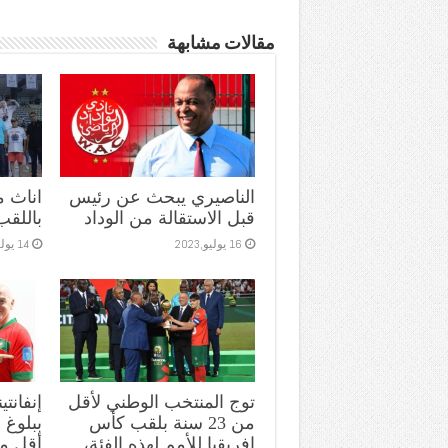
مقالات مشابهة
الناصيري يبحث عن رئيس
اناث 
قبل الاستقالة من الوداد
باللقب
16 يوليو,2023
14 يوليو,2023
توج المنتخب الوطني لأقل
إنفانتي
من 23 سنة بلقب كأس
ببلوغ ا
افريقيا للأمم لهذه الفئة،