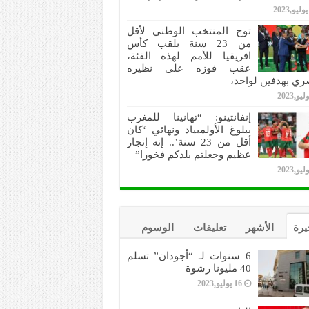
توج المنتخب الوطني لأقل
من 23 سنة بلقب كأس
افريقيا للأمم لهذه الفئة،
عقب فوزه على نظيره
ري بهدفين لواحد،
إنفانتينو: “تهانينا للمغرب
ببلوغ الأولمبياد ونهائي ‘كان
أقل من 23 سنة’.. إنه إنجاز
عظيم وجعلتم بلدكم فخورا”
يرة
الأشهر
تعليقات
الوسوم
6 سنوات لـ “أجودان” تسلم
40 مليونا رشوة
16 يوليو,2023