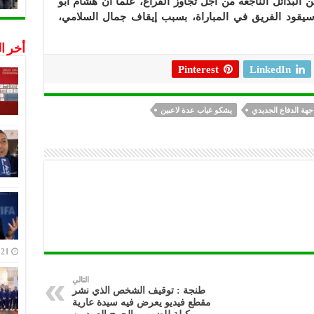
البدائل الناجعة من أجل تجاوز الفراغ، علما أن هشام أبو
يقود الفريق في المباراة، بسبب إيقاف جمال السلامي،
أخر ا
Pinterest
LinkedIn
جهة الدفاع الجديدي
يشكو غياب عدة لاعبين
21 ديسمبر,2022
التالي
طنجة : توقيف الشخص الذي نشر
مقطع فيديو يعرض فيه سيدة عارية