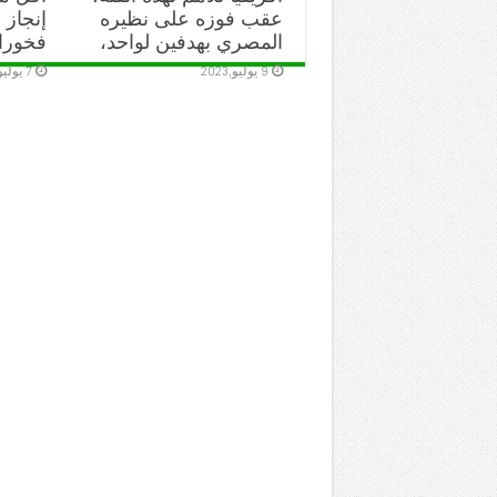
عقب فوزه على نظيره
إنجاز 
المصري بهدفين لواحد،
فخورا
9 يوليو,2023
7 يوليو,2023