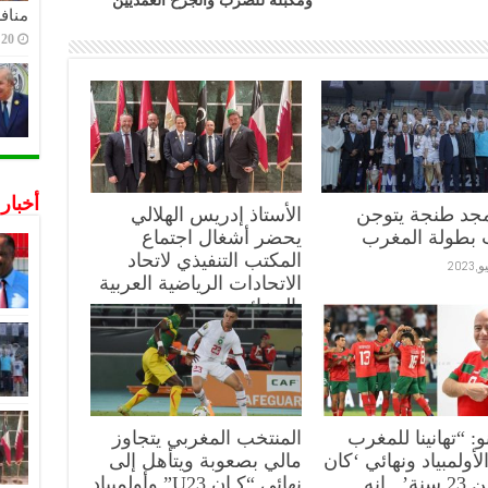
ومكبلة للضرب والجرح العمديين
منافس
20 ديسمبر,2022
أخبار
مجد طنجة يتوجن
الأستاذ إدريس الهلالي
 بطولة المغرب
يحضر أشغال اجتماع
المكتب التنفيذي لاتحاد
الاتحادات الرياضية العربية
بالجزائر:
10 يوليو,2023
نو: “تهانينا للمغرب
المنتخب المغربي يتجاوز
لأولمبياد ونهائي ‘كان
مالي بصعوبة ويتأهل إلى
أقل من 23 سنة’.. إنه
نهائي “كـان U23” وأولمبياد