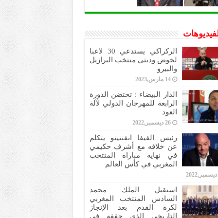
لفيديوهات
الركراكي يستدعي 30 لاعبا
لخوض وديتي منتخب البرازيل
والبيرو
14 مارس,2023
الدار البيضاء : تحتضن الدورة
الرابعة للمهرجان الدولي لآلة
العود
26 ديسمبر,2022
رئيس الفيفا انفنتينو يتكلم
عن خلافه مع أشرف حكيمي
في نهاية مباراة المنتخب
المغربي في كأس العالم
استقبل الملك محمد
السادس المنتخب المغربي
لكرة القدم بعد الإنجاز
التاريخي الذي حققه في