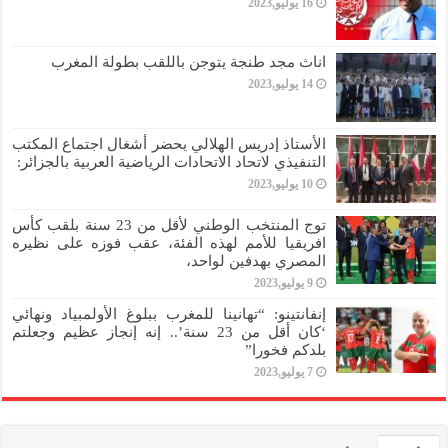
16 يوليو,2023
اناث مجد طنجة يتوجن باللقب بطولة المغرب
14 يوليو,2023
الأستاذ إدريس الهلالي يحضر أشغال اجتماع المكتب
التنفيذي لاتحاد الاتحادات الرياضية العربية بالجزائر:
10 يوليو,2023
توج المنتخب الوطني لأقل من 23 سنة بلقب كأس
افريقيا للأمم لهذه الفئة، عقب فوزه على نظيره
المصري بهدفين لواحد،
9 يوليو,2023
إنفانتينو: “تهانينا للمغرب ببلوغ الأولمبياد ونهائي
‘كان أقل من 23 سنة’.. إنه إنجاز عظيم وجعلتم
بلدكم فخورا”
7 يوليو,2023