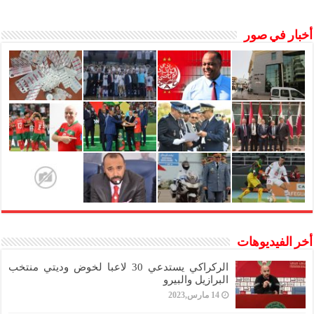
أخبار في صور
أخر الفيديوهات
الركراكي يستدعي 30 لاعبا لخوض وديتي منتخب
البرازيل والبيرو
14 مارس,2023