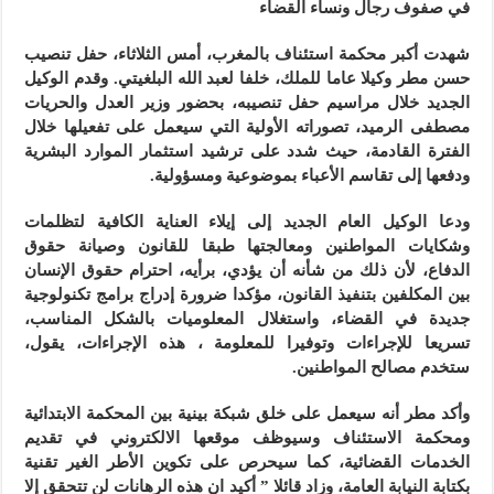
في صفوف رجال ونساء القضاء
شهدت أكبر محكمة استئناف بالمغرب، أمس الثلاثاء، حفل تنصيب
حسن مطر وكيلا عاما للملك، خلفا لعبد الله البلغيتي. وقدم الوكيل
الجديد خلال مراسيم حفل تنصيبه، بحضور وزير العدل والحريات
مصطفى الرميد، تصوراته الأولية التي سيعمل على تفعيلها خلال
الفترة القادمة، حيث شدد على ترشيد استثمار الموارد البشرية
ودفعها إلى تقاسم الأعباء بموضوعية ومسؤولية.
ودعا الوكيل العام الجديد إلى إيلاء العناية الكافية لتظلمات
وشكايات المواطنين ومعالجتها طبقا للقانون وصيانة حقوق
الدفاع، لأن ذلك من شأنه أن يؤدي، برأيه، احترام حقوق الإنسان
بين المكلفين بتنفيذ القانون، مؤكدا ضرورة إدراج برامج تكنولوجية
جديدة في القضاء، واستغلال المعلوميات بالشكل المناسب،
تسريعا للإجراءات وتوفيرا للمعلومة ، هذه الإجراءات، يقول،
ستخدم مصالح المواطنين.
وأكد مطر أنه سيعمل على خلق شبكة بينية بين المحكمة الابتدائية
ومحكمة الاستئناف وسيوظف موقعها الالكتروني في تقديم
الخدمات القضائية، كما سيحرص على تكوين الأطر الغير تقنية
بكتابة النيابة العامة، وزاد قائلا ” أكيد ان هذه الرهانات لن تتحقق إلا