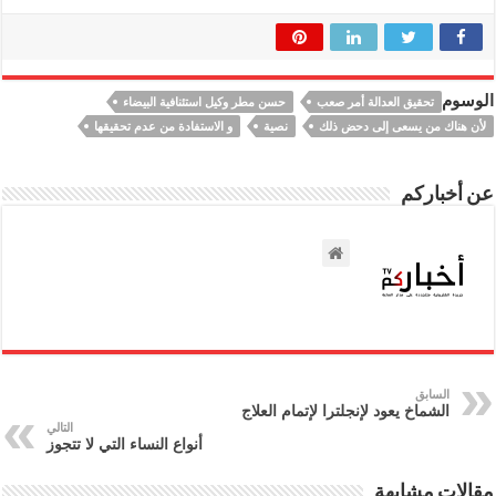
الوسوم
تحقيق العدالة أمر صعب
حسن مطر وكيل استئنافية البيضاء
لأن هناك من يسعى إلى دحض ذلك
نصية
و الاستفادة من عدم تحقيقها
عن أخباركم
السابق
الشماخ يعود لإنجلترا لإتمام العلاج
التالي
أنواع النساء التي لا تتجوز
مقالات مشابهة