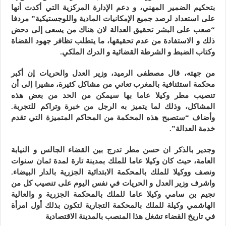
بتحكيم الضمير المهني، و دعم الإدارة المركزية التي أكدت أنها
على استعداد لرصد جميع الإمكانيات المادية واللوجستيكية” مردفا
“صعب على البشر تحقيق العدالة لان هناك من يسعى إلى دحض
ذلك و الاستفادة من عدم تحقيقها، ما يتطلب تظافر جهود القضاة
وكتاب الضبط و الشرطة القضائية و الدرك الملكي.
من جهته، قال مصطفى الرميد، وزير العدل والحريات إن أكبر
محكمة استئنافية بالمغرب تعاني من مشاكل كثيرة، مشيرا إلى أن
تنصيب مطر وكيلا عاما بها سيمكن من الحد من بعض هذه
المشاكل، وذلك لما يتميز به الرجل من خبرة وتراكم للتجربة.
وأضاف “ستصبح هذه المحكمة من المحاكم المتميزة التي تقدم
خدمة العدالة”.
وجدير بالذكر ان حسن مطر تدرج بين القضاء الجالس و النيابة
العامة، حيث كان وكيلا عاما للملك بمدينة تارة لمدة ثمان سنوات
ونصف ووكيلا للملك بالمحكمة الابتدائية الجزرية بالدار البيضاء.
واشرف وزير العدل و الحريات في نفس اليوم على تنصيب كل من
نجيم بن سامي وكيلا عاما للملك بالمحكمة الجزرية و والعالية
الهاشمي وكيلة للملك بالمحكمة التجارية لتكون بذلك أول امرأة
في تاريخ القضاء تشغل هذا المنصب بالمدينة الاقتصادية