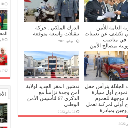
10 يوليو,2023
ية العامة للأمن
الدرك الملكي.. حركة
ي تكشف عن تعيينات
تنقيلات واسعة متوقعة
المص
 في مناصب
9 يوليو,2023
3 يوليو,2023
لية بمصالح الأمن
ي
7 يوليو,2023
الجلالة يترأس حفل
تدشين المقر الجديد لولاية
نموذج أول سيارة
أمن وجدة تزامناً مع
الأخ
 موجهة للعموم
الذكرى 67 لتأسيس الأمن
 أولي لمركبة تعمل
الوطني
روجين بمبادرة
11 مايو,2023