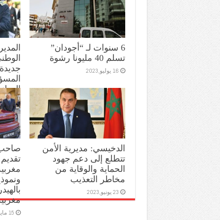
6 سنوات لـ “أجودان”
المدير
تسلم 40 مليونا رشوة
الوطن
جديدة
16 يوليو,2023
المسؤو
الوطن
10 يوليو,2023
الدخيسي: مديرية الأمن
صاحب 
تتطلع إلى دعم جهود
تقديم 
الحماية والوقاية من
مغربية
مخاطر التعذيب
ونموذج
بالهيد
23 يونيو,2023
مغربية
15 مايو,2023