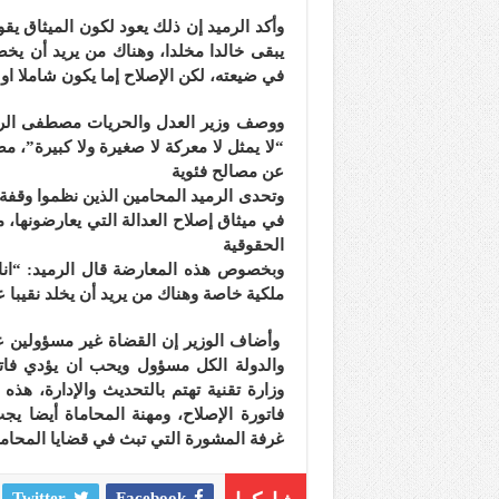
وأكد الرميد إن ذلك يعود لكون الميثاق يقو
يبقى خالدا مخلدا، وهناك من يريد أن ي
في ضيعته، لكن الإصلاح إما يكون شاملا او 
ووصف وزير العدل والحريات مصطفى الرميد
“لا يمثل لا معركة لا صغيرة ولا كبيرة”، م
عن مصالح فئوية
وتحدى الرميد المحامين الذين نظموا وقفة 
في ميثاق إصلاح العدالة التي يعارضونها،
الحقوقية
وبخصوص هذه المعارضة قال الرميد: “انا
ملكية خاصة وهناك من يريد أن يخلد نقيبا 
وأضاف الوزير إن القضاة غير مسؤولين ع
والدولة الكل مسؤول ويحب ان يؤدي فات
وزارة تقنية تهتم بالتحديث والإدارة، هذ
فاتورة الإصلاح، ومهنة المحاماة أيضا يج
غرفة المشورة التي تبث في قضايا المحام
Twitter
Facebook