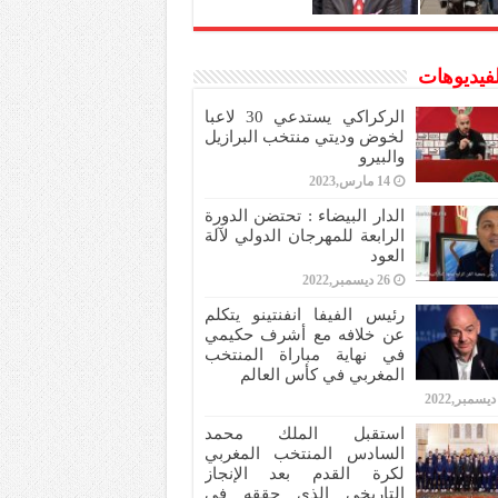
لفيديوهات
الركراكي يستدعي 30 لاعبا
لخوض وديتي منتخب البرازيل
والبيرو
14 مارس,2023
الدار البيضاء : تحتضن الدورة
الرابعة للمهرجان الدولي لآلة
العود
26 ديسمبر,2022
رئيس الفيفا انفنتينو يتكلم
عن خلافه مع أشرف حكيمي
في نهاية مباراة المنتخب
المغربي في كأس العالم
استقبل الملك محمد
السادس المنتخب المغربي
لكرة القدم بعد الإنجاز
التاريخي الذي حققه في