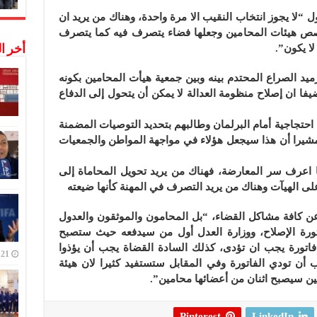
ل “لا يجوز انتخاب النقيب الا مرة واحدة، وهناك من يريد ان
خصص هيئات المحامين وجعلها فضاء يتصرف فيه كما يتصرف
لا يكون”.
أخر ا
 الصراع المحتدم بينه وبين جمعية هيأت المحامين بكونه
ضيفا ان إصلاح منظومة العدالة لا يمكن أن يتحول إلى الدفاع
احتجاجية أمام البرلمان وطالبهم بتحديد التوصيات المضمنة
 مشيرا أن هذا سيجعل هؤلاء في مواجهة المواطن والجمعيات
 اعرف سر المعارضة، فهناك من يريد تحويل المحاماة إلى
على الهيآت وهناك من يريد التصرف في المهنة كأنها ضيعته
ن كافة مشاكل القضاء، “بل المحامون والموثقون والعدول
ورة الإصلاح، ووزارة العدل أول من سيدفعه حيث ستصبح
ه فاتورة يجب ان تؤدى، كذلك السادة القضاة يجب أن يؤذوا
21 ديسمبر,2022
ب أن تودي الفاتورة وفي المقابل ستستفيد كثيرا لان هيئة
ين سيصبح اثنان من أعضائها محامين”.
Pinterest
LinkedIn