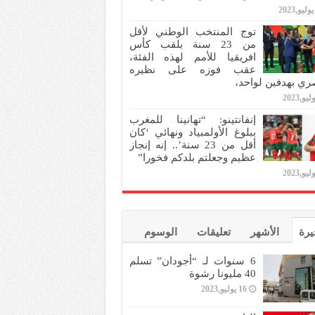
توج المنتخب الوطني لأقل
من 23 سنة بلقب كأس
افريقيا للأمم لهذه الفئة،
عقب فوزه على نظيره
ري بهدفين لواحد،
إنفانتينو: “تهانينا للمغرب
ببلوغ الأولمبياد ونهائي ‘كان
أقل من 23 سنة’.. إنه إنجاز
عظيم وجعلتم بلدكم فخورا”
يرة
الأشهر
تعليقات
الوسوم
6 سنوات لـ “أجودان” تسلم
40 مليونا رشوة
16 يوليو,2023