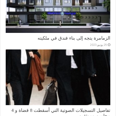
الزمامرة يتجه إلى بناء فندق في ملكيته
25 يونيو,2023
تفاصيل التسجيلات الصوتية التي أسقطت 8 قضاة و 4
محامين وموثقين..