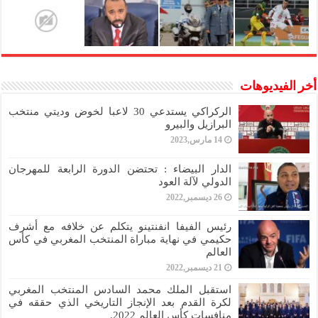
أخر الفيديوهات
الركراكي يستدعي 30 لاعبا لخوض وديتي منتخب
البرازيل والبيرو
14 مارس,2023
الدار البيضاء : تحتضن الدورة الرابعة للمهرجان
الدولي لآلة العود
26 ديسمبر,2022
رئيس الفيفا انفنتينو يتكلم عن خلافه مع أشرف
حكيمي في نهاية مباراة المنتخب المغربي في كأس
العالم
21 ديسمبر,2022
استقبل الملك محمد السادس المنتخب المغربي
لكرة القدم بعد الإنجاز التاريخي الذي حققه في
منافسات كأس العالم 2022.