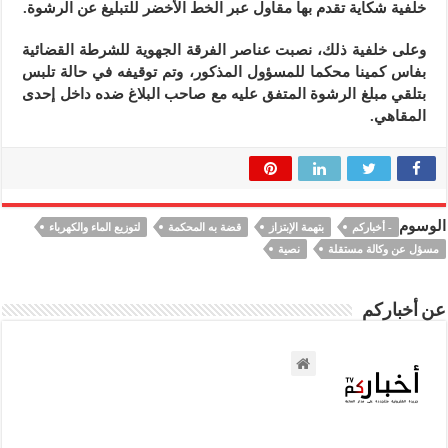
خلفية شكاية تقدم بها مقاول عبر الخط الأخضر للتبليغ عن الرشوة.
وعلى خلفية ذلك، نصبت عناصر الفرقة الجهوية للشرطة القضائية
بفاس كمينا محكما للمسؤول المذكور، وتم توقيفه في حالة تلبس
بتلقي مبلغ الرشوة المتفق عليه مع صاحب البلاغ ضده داخل إحدى
المقاهي.
الوسوم
- أخباركم
بتهمة الإبتزاز
قضة به المحكمة
لتوزيع الماء والكهرباء
مسؤل عن وكالة مستقلة
نصية
عن أخباركم