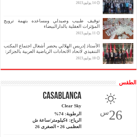
14 يوليو,2023
توقيف طبيب وصيدلي ومساعده بتهمة ترويج
المؤثرات العقلية بالدارالبيضاء
11 يوليو,2023
الأستاذ إدريس الهلالي يحضر أشغال اجتماع المكتب
التنفيذي لاتحاد الاتحادات الرياضية العربية بالجزائر:
10 يوليو,2023
الطقس
Casablanca
Clear Sky
26
س
الرطوبة: 74%
الرياح: 4كيلومتر/ساعة ش
العظمى 26 • الصغرى 26