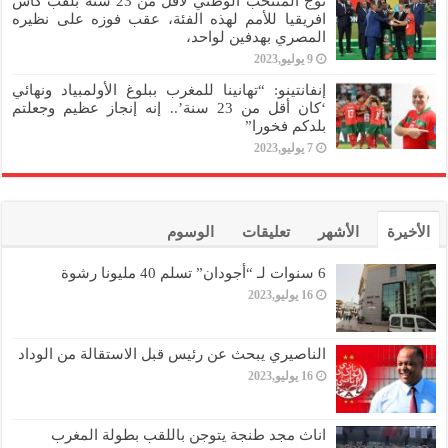
توج المنتخب الوطني لأقل من 23 سنة بلقب كأس
افريقيا للأمم لهذه الفئة، عقب فوزه على نظيره
المصري بهدفين لواحد،
9 يوليو,2023
إنفانتينو: “تهانينا للمغرب ببلوغ الأولمبياد ونهائي
‘كان أقل من 23 سنة’.. إنه إنجاز عظيم وجعلتم
بلدكم فخورا”
7 يوليو,2023
الأخيرة
الأشهر
تعليقات
الوسوم
6 سنوات لـ “أجودان” تسلم 40 مليونا رشوة
16 يوليو,2023
الناصيري يبحث عن رئيس قبل الاستقالة من الوداد
16 يوليو,2023
اناث مجد طنجة يتوجن باللقب بطولة المغرب