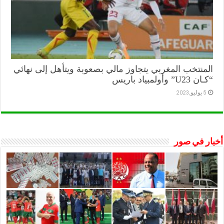
المنتخب المغربي يتجاوز مالي بصعوبة ويتأهل إلى نهائي
“كـان U23” وأولمبياد باريس
5 يوليو,2023
أخبار في صور