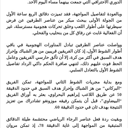
الدوري الاحترافي التي جمعت بينهما مساء اليوم الأحد.
وبالعودة لتفاصيل المواجهة، فقد تميزت دقائق الربع ساعة الأول
من الجولة الأولى ببحث مبكر من عناصر الطرفين عن فرض
سيطرتها على أطوار اللعب وخلق تحركات هجومية مسترسلة، غير
أن الفعالية غابت عن رفاق كل من بنحليب والفحلي.
وواصلت عناصر الطرفين تبادل المناورات الهجومية في باقي
أطوار الشوط الأول، إذ كان الفريقين قريبين من هز الشباك وإحراز
هدف السبق في أكثر من كرة، إلا أن تألق حارسي الفريقين وعامل
الحظ فوت عليهم ذلك، لتنهي صافرة الحكم داكي الرداد تفاصيل
الشوط الأول بالتعادل السلبي.
ومع بداية مجريات الشوط الثاني للمواجهة، تمكن الفريق
“البركاني” من هز الشباك وإحراز هدف السبق في حدود الدقيقة
50 عن طريق اللاعب إبراهيم البحراوي، بعثر به أوراق الفريق
“البيضاوي”، قبل أن يتمكن رفيقه موزونغو تشادراك من تعزيز
النتيجة بهدف ثان في حدود الدقيقة 60.
وبقيت ردة فعل عناصر الرجاء الرياضي محتشمة طيلة الدقائق
المتبقية من المواجهة إلى غاية الدقيقة 78، إذ تمكن مروان