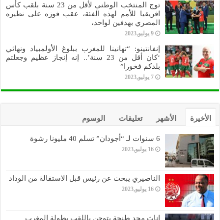
توج المنتخب الوطني لأقل من 23 سنة بلقب كأس
افريقيا للأمم لهذه الفئة، عقب فوزه على نظيره
المصري بهدفين لواحد،
9 يوليو,2023
إنفانتينو: “تهانينا للمغرب ببلوغ الأولمبياد ونهائي
‘كان أقل من 23 سنة’.. إنه إنجاز عظيم وجعلتم
بلدكم فخورا”
7 يوليو,2023
الأخيرة
الأشهر
تعليقات
الوسوم
6 سنوات لـ “أجودان” تسلم 40 مليونا رشوة
16 يوليو,2023
الناصيري يبحث عن رئيس قبل الاستقالة من الوداد
16 يوليو,2023
اناث مجد طنجة يتوجن باللقب بطولة المغرب