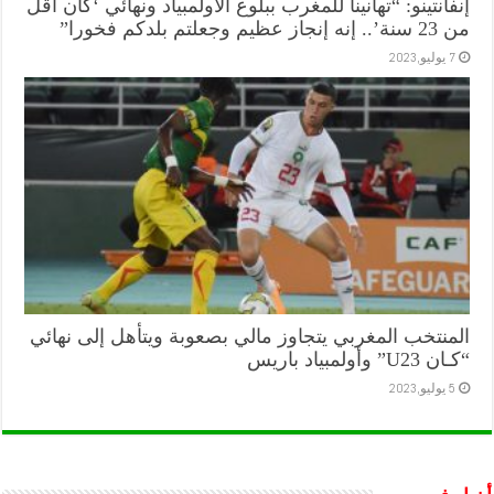
إنفانتينو: “تهانينا للمغرب ببلوغ الأولمبياد ونهائي ‘كان أقل
من 23 سنة’.. إنه إنجاز عظيم وجعلتم بلدكم فخورا”
7 يوليو,2023
المنتخب المغربي يتجاوز مالي بصعوبة ويتأهل إلى نهائي
“كـان U23” وأولمبياد باريس
5 يوليو,2023