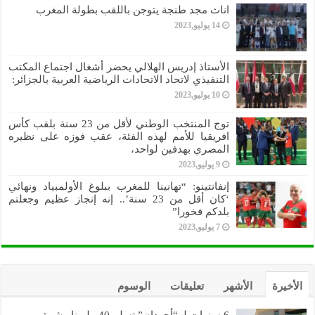
اناث مجد طنجة يتوجن باللقب بطولة المغرب
14 يوليو,2023
الأستاذ إدريس الهلالي يحضر أشغال اجتماع المكتب
التنفيذي لاتحاد الاتحادات الرياضية العربية بالجزائر:
10 يوليو,2023
توج المنتخب الوطني لأقل من 23 سنة بلقب كأس
افريقيا للأمم لهذه الفئة، عقب فوزه على نظيره
المصري بهدفين لواحد،
9 يوليو,2023
إنفانتينو: “تهانينا للمغرب ببلوغ الأولمبياد ونهائي
‘كان أقل من 23 سنة’.. إنه إنجاز عظيم وجعلتم
بلدكم فخورا”
7 يوليو,2023
الأخيرة
الأشهر
تعليقات
الوسوم