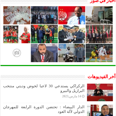
أخبار في صور
أخر الفيديوهات
الركراكي يستدعي 30 لاعبا لخوض وديتي منتخب
البرازيل والبيرو
14 مارس,2023
الدار البيضاء : تحتضن الدورة الرابعة للمهرجان
الدولي لآلة العود