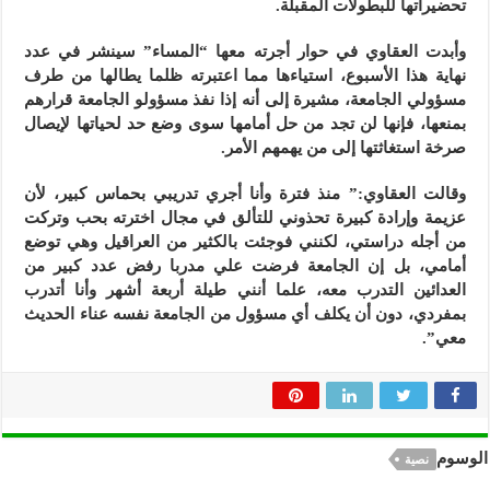
تحضيراتها للبطولات المقبلة.
وأبدت العقاوي في حوار أجرته معها “المساء” سينشر في عدد
نهاية هذا الأسبوع، استياءها مما اعتبرته ظلما يطالها من طرف
مسؤولي الجامعة، مشيرة إلى أنه إذا نفذ مسؤولو الجامعة قرارهم
بمنعها، فإنها لن تجد من حل أمامها سوى وضع حد لحياتها لإيصال
صرخة استغاثتها إلى من يهمهم الأمر.
وقالت العقاوي:” منذ فترة وأنا أجري تدريبي بحماس كبير، لأن
عزيمة وإرادة كبيرة تحذوني للتألق في مجال اخترته بحب وتركت
من أجله دراستي، لكنني فوجئت بالكثير من العراقيل وهي توضع
أمامي، بل إن الجامعة فرضت علي مدربا رفض عدد كبير من
العدائين التدرب معه، علما أنني طيلة أربعة أشهر وأنا أتدرب
بمفردي، دون أن يكلف أي مسؤول من الجامعة نفسه عناء الحديث
معي”.
الوسوم
نصية