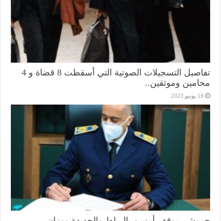
تفاصيل التسجيلات الصوتية التي أسقطت 8 قضاة و 4
محامين وموثقين..
19 يونيو,2023
حموشي يوقف أمنيين بالرباط والجديدة ووزان