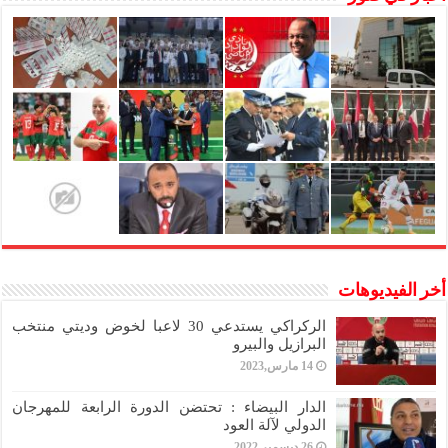
أخر الفيديوهات
الركراكي يستدعي 30 لاعبا لخوض وديتي منتخب
البرازيل والبيرو
14 مارس,2023
الدار البيضاء : تحتضن الدورة الرابعة للمهرجان
الدولي لآلة العود
26 ديسمبر,2022