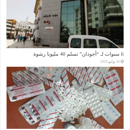
6 سنوات لـ “أجودان” تسلم 40 مليونا رشوة
16 يوليو,2023