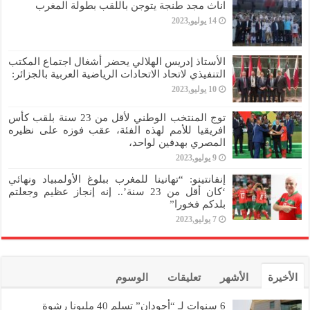
اناث مجد طنجة يتوجن باللقب بطولة المغرب
14 يوليو,2023
الأستاذ إدريس الهلالي يحضر أشغال اجتماع المكتب
التنفيذي لاتحاد الاتحادات الرياضية العربية بالجزائر:
10 يوليو,2023
توج المنتخب الوطني لأقل من 23 سنة بلقب كأس
افريقيا للأمم لهذه الفئة، عقب فوزه على نظيره
المصري بهدفين لواحد،
9 يوليو,2023
إنفانتينو: “تهانينا للمغرب ببلوغ الأولمبياد ونهائي
‘كان أقل من 23 سنة’.. إنه إنجاز عظيم وجعلتم
بلدكم فخورا”
7 يوليو,2023
الأخيرة
الأشهر
تعليقات
الوسوم
6 سنوات لـ “أجودان” تسلم 40 مليونا رشوة