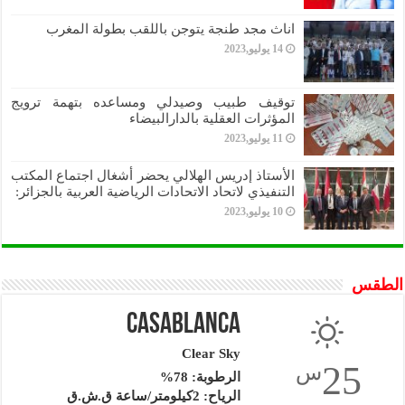
اناث مجد طنجة يتوجن باللقب بطولة المغرب
14 يوليو,2023
توقيف طبيب وصيدلي ومساعده بتهمة ترويج
المؤثرات العقلية بالدارالبيضاء
11 يوليو,2023
الأستاذ إدريس الهلالي يحضر أشغال اجتماع المكتب
التنفيذي لاتحاد الاتحادات الرياضية العربية بالجزائر:
10 يوليو,2023
الطقس
Casablanca
Clear Sky
25
س
الرطوبة: 78%
الرياح: 2كيلومتر/ساعة ق.ش.ق‎