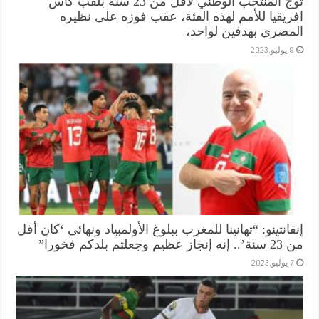
توج المنتخب الوطني لأقل من 23 سنة بلقب كأس
افريقيا للأمم لهذه الفئة، عقب فوزه على نظيره
المصري بهدفين لواحد،
9 يوليو,2023
إنفانتينو: “تهانينا للمغرب ببلوغ الأولمبياد ونهائي ‘كان أقل
من 23 سنة’.. إنه إنجاز عظيم وجعلتم بلدكم فخورا”
7 يوليو,2023