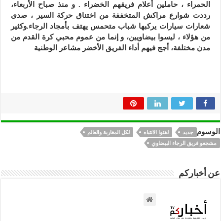
الحمراء ، حاملين أعلام فريقهم الخضراء . و منذ صباح الأربعاء،
رددت شوارع مراكش المتخففة من اختناق حركة السير ، صدى
شعارات سيارات يركبها شباب متحمس يهتف بأمجاد الرجاء.وكثير
من هؤلاء ، ليسوا بيضاويين، و إنما من عموم محبي كرة القدم من
مدن مختلفة، أجج فيهم أداء الفريق الأخضر مشاعر الوطنية
الوسوم
جديد
لفتوا الانتباه
لكل المغاربة والعالم
مشجعو فريق الرجاء البيضاوي
عن أخباركم