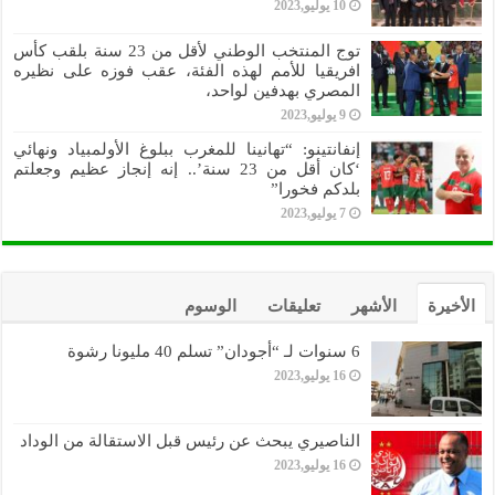
10 يوليو,2023
توج المنتخب الوطني لأقل من 23 سنة بلقب كأس
افريقيا للأمم لهذه الفئة، عقب فوزه على نظيره
المصري بهدفين لواحد،
9 يوليو,2023
إنفانتينو: “تهانينا للمغرب ببلوغ الأولمبياد ونهائي
‘كان أقل من 23 سنة’.. إنه إنجاز عظيم وجعلتم
بلدكم فخورا”
7 يوليو,2023
الأخيرة
الأشهر
تعليقات
الوسوم
6 سنوات لـ “أجودان” تسلم 40 مليونا رشوة
16 يوليو,2023
الناصيري يبحث عن رئيس قبل الاستقالة من الوداد
16 يوليو,2023