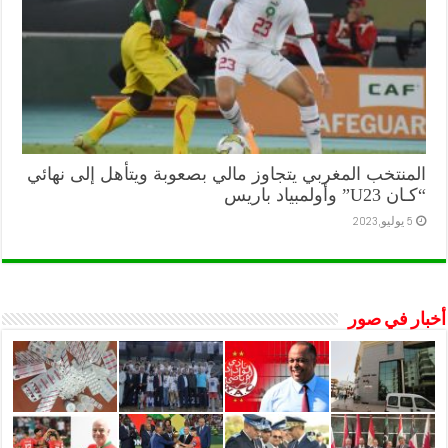
المنتخب المغربي يتجاوز مالي بصعوبة ويتأهل إلى نهائي
“كـان U23” وأولمبياد باريس
5 يوليو,2023
أخبار في صور