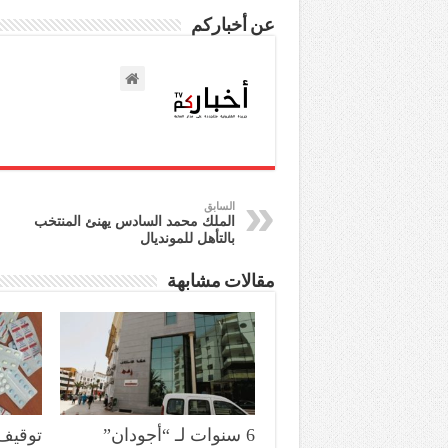
عن أخباركم
السابق
الملك محمد السادس يهنئ المنتخب
بالتأهل للمونديال
مقالات مشابهة
6 سنوات لـ “أجودان”
توقيف