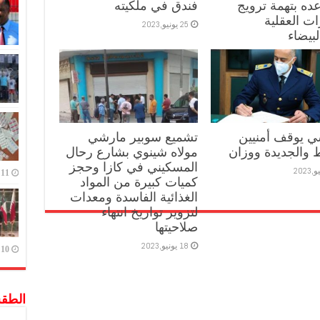
ه بتهمة ترويج
فندق في ملكيته
ات العقلية
25 يونيو,2023
لبيضاء
 يوقف أمنيين
تشميع سوبير مارشي
ط والجديدة ووزان
مولاه شينوي بشارع رحال
المسكيني في كازا وحجز
11 يوليو,2023
كميات كبيرة من المواد
الغذائية الفاسدة ومعدات
لتزوير تواريخ انتهاء
صلاحيتها
18 يونيو,2023
10 يوليو,2023
الطق