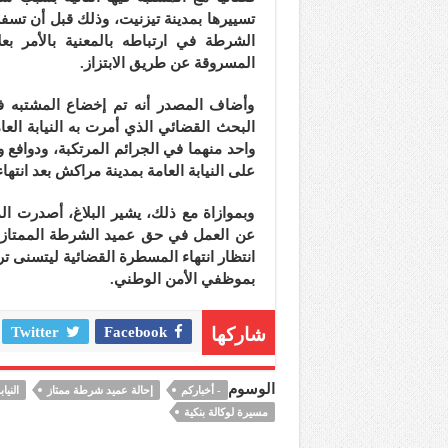
تسييرها بمدينة تيزنيت، وذلك قبل أن تس
الشرطة في ارتباطه بالمعنية بالأمر ب
المسروقة عن طريق الابتزاز.
وأضاف المصدر أنه تم إخضاع المشتبه في
البحث القضائي الذي أمرت به النيابة الع
واحد منهما في الجرائم المرتكبة، ودوافع 
على النيابة العامة بمدينة مراكش بعد انته
وبموازاة مع ذلك، يشير البلاغ، أصدرت ال
عن العمل في حق عميد الشرطة الممتاز ال
انتظار انتهاء المسطرة القضائية ليتسنى ت
بموظفي الأمن الوطني.
شاركها
Facebook
Twitter
الوسوم
- أخباركم
إحالة عميد شرطة ممتاز
النيا
مسيرة لوكالة بنكية