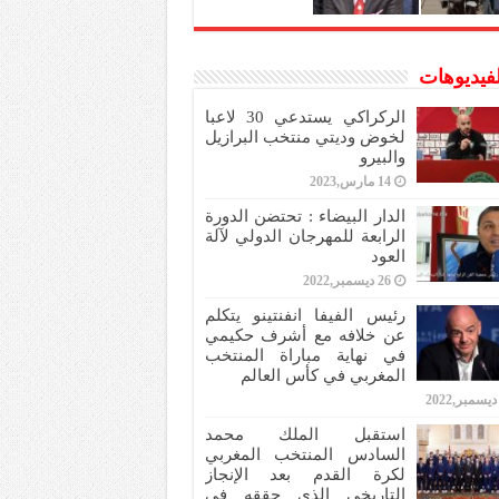
لفيديوهات
الركراكي يستدعي 30 لاعبا
لخوض وديتي منتخب البرازيل
والبيرو
14 مارس,2023
الدار البيضاء : تحتضن الدورة
الرابعة للمهرجان الدولي لآلة
العود
26 ديسمبر,2022
رئيس الفيفا انفنتينو يتكلم
عن خلافه مع أشرف حكيمي
في نهاية مباراة المنتخب
المغربي في كأس العالم
استقبل الملك محمد
السادس المنتخب المغربي
لكرة القدم بعد الإنجاز
التاريخي الذي حققه في