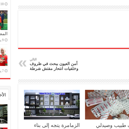
10 يوليو,2023
المص
9 يوليو,2023
التالي
أمن العيون ببحث في ظروف
وخلفيات انتحار مفتش شرطة
7 يوليو,2023
الأخ
 طبيب وصيدلي
الزمامرة يتجه إلى بناء