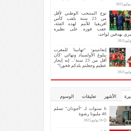
توج المنتخب الوطني لأقل
من 23 سنة بلقب كأس
افريقيا للأمم لهذه الفئة،
عقب فوزه على نظيره
ري بهدفين لواحد،
إنفانتينو: “تهانينا للمغرب
ببلوغ الأولمبياد ونهائي ‘كان
أقل من 23 سنة’.. إنه إنجاز
عظيم وجعلتم بلدكم فخورا”
يرة
الأشهر
تعليقات
الوسوم
6 سنوات لـ “أجودان” تسلم
40 مليونا رشوة
16 يوليو,2023