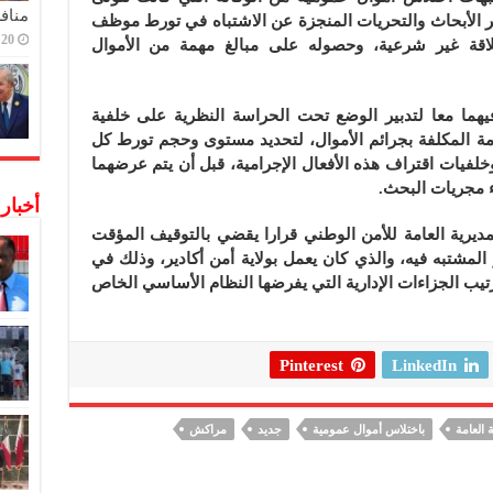
منافس
فر الأبحاث والتحريات المنجزة عن الاشتباه في تورط موظف
20 ديسمبر,2022
علاقة غير شرعية، وحصوله على مبالغ مهمة من الأموال
هما معا لتدبير الوضع تحت الحراسة النظرية على خلفية
امة المكلفة بجرائم الأموال، لتحديد مستوى وحجم تورط كل
وخلفيات اقتراف هذه الأفعال الإجرامية، قبل أن يتم عرضهما
اء مجريات البحث.
أخبار
مديرية العامة للأمن الوطني قرارا يقضي بالتوقيف المؤقت
مشتبه فيه، والذي كان يعمل بولاية أمن أكادير، وذلك في
رتيب الجزاءات الإدارية التي يفرضها النظام الأساسي الخاص
Pinterest
LinkedIn
بة العامة
باختلاس أموال عمومية
جديد
مراكش