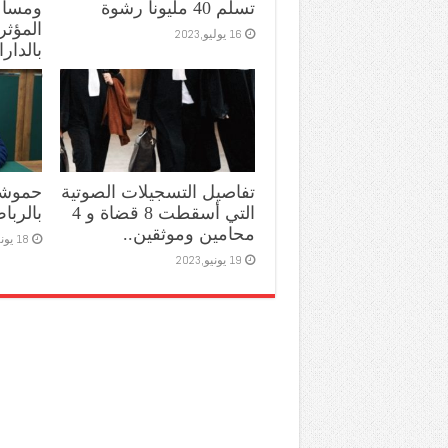
تسلم 40 مليونا رشوة
ومساعد
المؤثر
16 يوليو,2023
بالدارا
11 يوليو,2023
تفاصيل التسجيلات الصوتية
حموشي
التي أسقطت 8 قضاة و 4
بالربا
محامين وموثقين..
18 يونيو,2023
19 يونيو,2023