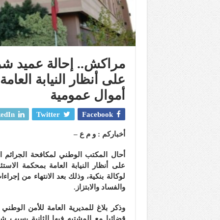
مراكش.. إحالة عميد شر
على أنظار النيابة العام
أموال عمومية
edIn
Twitter
Facebook
أخباركم : و م ع –
أحال المكتب الوطني لمكافحة الجرائم الا
على أنظار النيابة العامة بمحكمة الا
لوكالة بنكية، وذلك بعد الانتهاء من إجر
والفساد والابتزاز.
وذكر بلاغ للمديرية العامة للأمن الوطن
قضائيا مع المشتبه فيها الثانية بسبب ش