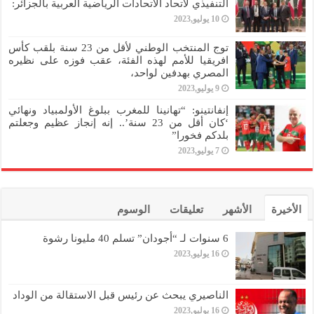
التنفيذي لاتحاد الاتحادات الرياضية العربية بالجزائر:
10 يوليو,2023
توج المنتخب الوطني لأقل من 23 سنة بلقب كأس
افريقيا للأمم لهذه الفئة، عقب فوزه على نظيره
المصري بهدفين لواحد،
9 يوليو,2023
إنفانتينو: “تهانينا للمغرب ببلوغ الأولمبياد ونهائي
‘كان أقل من 23 سنة’.. إنه إنجاز عظيم وجعلتم
بلدكم فخورا”
7 يوليو,2023
الأخيرة
الأشهر
تعليقات
الوسوم
6 سنوات لـ “أجودان” تسلم 40 مليونا رشوة
16 يوليو,2023
الناصيري يبحث عن رئيس قبل الاستقالة من الوداد
16 يوليو,2023