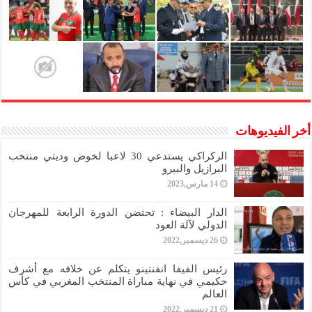
أخر الفيديوهات
الركراكي يستدعي 30 لاعبا لخوض وديتي منتخب
البرازيل والبيرو
14 مارس,2023
الدار البيضاء : تحتضن الدورة الرابعة للمهرجان
الدولي لآلة العود
26 ديسمبر,2022
رئيس الفيفا انفنتينو يتكلم عن خلافه مع أشرف
حكيمي في نهاية مباراة المنتخب المغربي في كأس
العالم
21 ديسمبر,2022