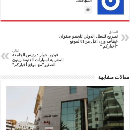
المجالات.
السابق
تصريح للبطل الدولي للجيدو صفوان
عطاف وزن اقل من81 لموقع
“أخباركم “
التالي
فيديو .حوار : رئيس الجامعة
المغربية لسيارات العتيقة زينون
الصغير”مع موقع أخباركم”
مقالات مشابهة