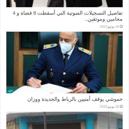
تفاصيل التسجيلات الصوتية التي أسقطت 8 قضاة و 4
محامين وموثقين..
19 يونيو,2023
حموشي يوقف أمنيين بالرباط والجديدة ووزان
18 يونيو,2023