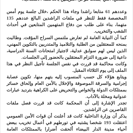
وعددهم 61 متابعا راشدا وجاء هذا الحكم ،خلال جلسة يوم أمس
المخصصة فقط للنظر في ملفات الراشدين البالغ عددهم 135
متهما، بناء على طلب من دفاع المتهمين المتابعين في أحداث
الشغب والتخريب.
كما أن النيابة العامة لم تعارض ملتمس السراح المؤقت. وطالبت
بمنحه للمعتقلين من الطلبة والتلاميذ والمتدربين بالتكوين المهني،
الذين ليس لهم سوابق عدلية، لاجتياز امتحانات السنة الدراسية،
داعية إلى ضرورة التزام المعتقلين بالحضور إلى الجلسات.
وكانت محاكمة قد قررت في نفس الجلسة تأجيل النظر في هذا
الملف إلى يوم الثلاثاء المقبل.
ويتابع هؤلاء كل حسب المنسوب إليه بتهم منها، تكوين عصابة
إجرامية والسرقة الموصوفة والإخلال بالأمن العام وإلحاق خسائر
بممتلكات الدولة والخواص والتحريض على الكراهية بترديد عبارات
عدوانية ومخلة بالآداب.
تجدر الإشارة إلى أن المحكمة كانت قد قررت فصل ملفات
القاصرين عن الراشدين.
يذكر أن وزارة الداخلية كانت قد أعلنت أن قوات الأمن العمومي
اعتقلت 193 شخصا يشتبه في تورطهم في أعمال تخريب ببعض
أحياء مدينة الدار البيضاء ألحقت أضرارا بالممتلكات العامة