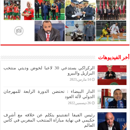
أخر الفيديوهات
الركراكي يستدعي 30 لاعبا لخوض وديتي منتخب
البرازيل والبيرو
14 مارس,2023
الدار البيضاء : تحتضن الدورة الرابعة للمهرجان
الدولي لآلة العود
26 ديسمبر,2022
رئيس الفيفا انفنتينو يتكلم عن خلافه مع أشرف
حكيمي في نهاية مباراة المنتخب المغربي في كأس
العالم