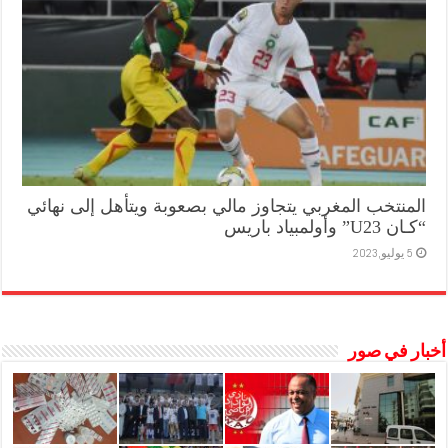
المنتخب المغربي يتجاوز مالي بصعوبة ويتأهل إلى نهائي
“كـان U23” وأولمبياد باريس
5 يوليو,2023
أخبار في صور