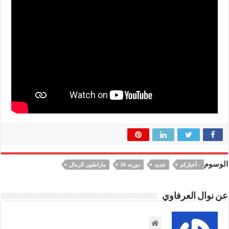
الوسوم
- أخباركم
جديد
دورته 36
ماراطون الرمال
عن نوال العرفاوي