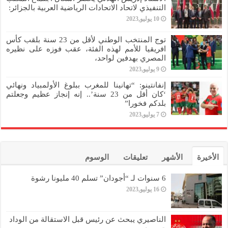
التنفيذي لاتحاد الاتحادات الرياضية العربية بالجزائر:
10 يوليو,2023
توج المنتخب الوطني لأقل من 23 سنة بلقب كأس
افريقيا للأمم لهذه الفئة، عقب فوزه على نظيره
المصري بهدفين لواحد،
9 يوليو,2023
إنفانتينو: “تهانينا للمغرب ببلوغ الأولمبياد ونهائي
‘كان أقل من 23 سنة’.. إنه إنجاز عظيم وجعلتم
بلدكم فخورا”
7 يوليو,2023
الأخيرة
الأشهر
تعليقات
الوسوم
6 سنوات لـ “أجودان” تسلم 40 مليونا رشوة
16 يوليو,2023
الناصيري يبحث عن رئيس قبل الاستقالة من الوداد