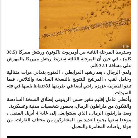
وستربط المرحلة الثانية بين أومريوت ناكونون وريتش مبيركا (38.5
كلم) ، في حين أن المرحلة الثالثة ستربط ريتش مبيريكا بالمهرش
على مسافة 32.1 كلم.
ولدى الرجال ، يعد رشيد المرابطي ، المتوج بثماني مرات متتالية
وحامل لقب ، المرشح للتتويج بالنسخة السادسة والثلاثين، فيما
تبدو المغربية عزيزة راجي أيضا في طريقها للاحتفاظ بلقبها في فئة
السيدات.
وأعطى عامل إقليم تنغير حسن الزيتوني إنطلاق النسخة السادسة
والثلاثون من ماراطون الرمال، بحضور شخصيات مدنية وعسكرية.
ويعد ماراطون الرمال، الذي سيتواصل إلى غاية 4 أبريل المقبل ،
موعدا سنويا يجمع العديد من المشاركين من مختلف القارات، من
هواة رياضات المغامرة والتحمل.