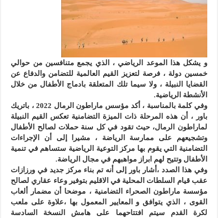
و يشكل هذا الموعد الرياضي ، الذي يجمع متنافسين من حوالي
خمسين دولة ، فرصة لتعزيز القيم العالمية للتضامن والدفاع عن
القضايا النبيلة ، ولا سيما تلك المتعلقة بادماج الأطفال من خلال
الأنشطة الرياضية.
وفي كلمة بالمناسبة ، أكد مؤسس ماراطون الرمال 2022 ، باتريك
باور ، أن هذه المرحلة ذات الميزة التضامنية تعكس القيم النبيلة
لماراطون الرمال، حيث تقود في كل سنة حملات لصالح الأطفال
وتشجيعهم على ممارسة الرياضة ، مشيرا إلى أن الإجراءات
التضامنية التي يقوم بها مركز التوعية الرياضية ستساهم في تنمية
الأطفال وتتيح لهم ابراز مواهبهم في مجال الرياضة.
وفي هذا الصدد ،أشار باور إلى أنه تم بناء مركز جديد في ورزازات
عقب قيام السلطات المحلية في الاقليم بتوفير وعاء عقاري لصالح
مؤسسة ماراطون الصحراء التضامنية ، موضحا أن مضمار ألعاب
القوى ، الذي يتوافق و المعايير المعمول بها ،علاوة على ملعب
لكرة القدم سيتم افتتاحهما على هامش النسخة السادسة