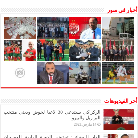
أخبار في صور
أخر الفيديوهات
الركراكي يستدعي 30 لاعبا لخوض وديتي منتخب
البرازيل والبيرو
14 مارس,2023
الدار البيضاء : تحتضن الدورة الرابعة للمهرجان