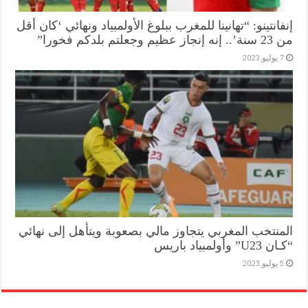
إنفانتينو: “تهانينا للمغرب ببلوغ الأولمبياد ونهائي ‘كان أقل
من 23 سنة’.. إنه إنجاز عظيم وجعلتم بلدكم فخورا”
7 يوليو,2023
المنتخب المغربي يتجاوز مالي بصعوبة ويتأهل إلى نهائي
“كـان U23” وأولمبياد باريس
5 يوليو,2023