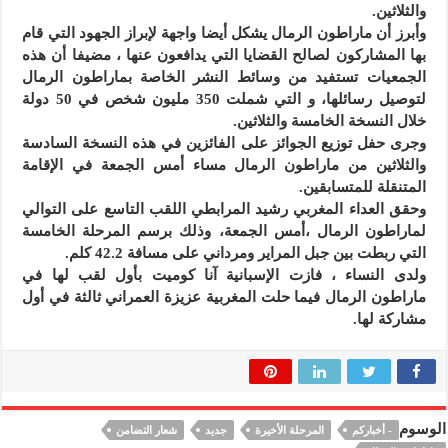
والثلاثين.
وأبرز أن ماراطون الرمال يشكل أيضا واجهة لإبراز الجهود التي قام
بها المشاركون لصالح القضايا التي يدافعون عنها ، مضيفا أن هذه
الجمعيات تستفيد من وسائط النشر الخاصة بماراطون الرمال
لتوصيل رسائلها، و التي شملت 350 مليون شخص في 50 دولة
خلال النسخة الخامسة والثلاثين.
وجرى حفل توزيع الجوائز على الفائزين في هذه النسخة السادسة
والثلاثين من ماراطون الرمال مساء أمس الجمعة في الإقامة
المتنقلة للمتسابقين.
وحقق العداء المغربي رشيد المرابطي اللقب التاسع على التوالي
لماراطون الرمال ،أمس الجمعة، وذلك برسم المرحلة الخامسة
التي ربطت بين جبل المراير ومرداني على مسافة 42.2 كلم.
ولدى النساء ، فازت الإسبانية آنا كوميت بأول لقب لها في
ماراطون الرمال فيما حلت المغربية عزيزة العمراني ثالثة في أول
مشاركة لها.
الوسوم
- أخباركم
المرحلة الأخيرة
جديد
شعار التضامن