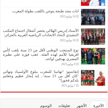
اناث مجد طنجة يتوجن باللقب بطولة المغرب
14 يوليو,2023
الأستاذ إدريس الهلالي يحضر أشغال اجتماع المكتب
التنفيذي لاتحاد الاتحادات الرياضية العربية بالجزائر:
10 يوليو,2023
توج المنتخب الوطني لأقل من 23 سنة بلقب كأس
افريقيا للأمم لهذه الفئة، عقب فوزه على نظيره
المصري بهدفين لواحد،
9 يوليو,2023
إنفانتينو: “تهانينا للمغرب ببلوغ الأولمبياد ونهائي
‘كان أقل من 23 سنة’.. إنه إنجاز عظيم وجعلتم
بلدكم فخورا”
7 يوليو,2023
الأخيرة
الأشهر
تعليقات
الوسوم