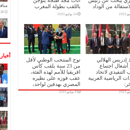
يري يبحث عن رئيس
اناث مجد طنجة يتوجن
منافس
استقالة من الوداد
باللقب بطولة المغرب
20 ديسمبر,2022
14 يوليو,2023
أخبار
ذ إدريس الهلالي
توج المنتخب الوطني لأقل
أشغال اجتماع
من 23 سنة بلقب كأس
 التنفيذي لاتحاد
افريقيا للأمم لهذه الفئة،
دات الرياضية العربية
عقب فوزه على نظيره
ر:
المصري بهدفين لواحد،
9 يوليو,2023