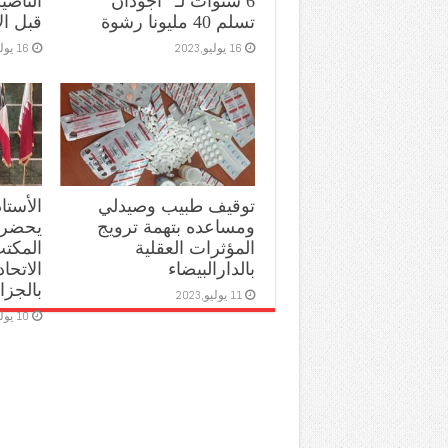
6 سنوات لـ “أجودان”
الناص
تسلم 40 مليونا رشوة
قبل ال
16 يوليو,2023
16 يوليو,2023
توقيف طبيب وصيدلي
الأستا
ومساعده بتهمة ترويج
يحضر 
المؤثرات العقلية
المكتب
بالدارالبيضاء
الاتحا
بالجزائ
11 يوليو,2023
10 يوليو,2023