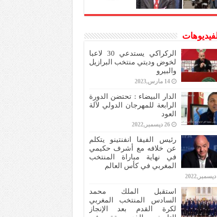
لفيديوهات
الركراكي يستدعي 30 لاعبا
لخوض وديتي منتخب البرازيل
والبيرو
14 مارس,2023
الدار البيضاء : تحتضن الدورة
الرابعة للمهرجان الدولي لآلة
العود
26 ديسمبر,2022
رئيس الفيفا انفنتينو يتكلم
عن خلافه مع أشرف حكيمي
في نهاية مباراة المنتخب
المغربي في كأس العالم
استقبل الملك محمد
السادس المنتخب المغربي
لكرة القدم بعد الإنجاز