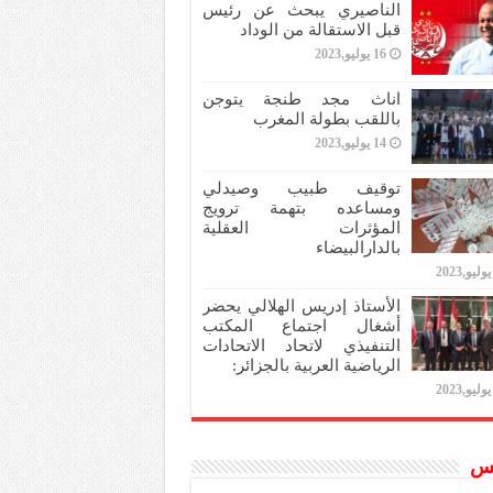
الناصيري يبحث عن رئيس
قبل الاستقالة من الوداد
16 يوليو,2023
اناث مجد طنجة يتوجن
باللقب بطولة المغرب
14 يوليو,2023
توقيف طبيب وصيدلي
ومساعده بتهمة ترويج
المؤثرات العقلية
بالدارالبيضاء
الأستاذ إدريس الهلالي يحضر
أشغال اجتماع المكتب
التنفيذي لاتحاد الاتحادات
الرياضية العربية بالجزائر:
س