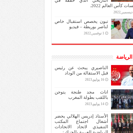
التاريخي الذي حققه في
ات كأس العالم 2022.
تبون يخصص استقبال خاص
لناصر بوريطة – فيديو
1 نوفمبر,2022
 الرياضة
الناصيري يبحث عن رئيس
قبل الاستقالة من الوداد
16 يوليو,2023
اناث مجد طنجة يتوجن
باللقب بطولة المغرب
14 يوليو,2023
الأستاذ إدريس الهلالي يحضر
أشغال اجتماع المكتب
التنفيذي لاتحاد الاتحادات
الرياضية العربية بالجزائر: