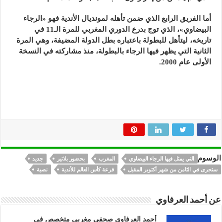
أما الفريق الرابع الذي ضمن تأهله لمونديال الأندية فهو «الرجاء
البيضاوي»، الذي توج بدرع الدوري المغربي للمرة الـ11 في
تاريخه، ليتأهل للبطولة باعتباره بطل الدولة المضيفة، وهي المرة
الثانية التي يظهر فيها الرجاء بالبطولة، منذ مشاركته في النسخة
الأولى عام 2000.
الوسوم
التي يمثل فيها الرجاء البيضاوي
المغرب
بحضور بلاتير
جديد
ستجرى في الثامن من شهر أكتوبر المقبل
قرعة كأس العالم للأندية
نصية
عن أحمد العرفاوي
أحمد العرفاوي صحفي مغربي متخصص في