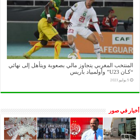
المنتخب المغربي يتجاوز مالي بصعوبة ويتأهل إلى نهائي
“كـان U23” وأولمبياد باريس
5 يوليو,2023
أخبار في صور