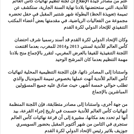
علم من مصادر جيدة الإطلاع أن لجنة تنظيم نهائيات كأس العالم
للأندية، التي ستحتضنها بلادنا نهاية السنة الجارية، ستكشف عن
تميمة (تعويذة الحظ) البطولة شهر شتنبر المقبل في حفل تحضره
مجموعة من الفعاليات الرياضية، في مقدمتها بعض أعضاء المكتب
التنفيذي للإتحاد الدولي لكرة القدم
وكان الإتحاد الدولي لكرة القدم قد أسند رسميا شرف احتضان
كأس العالم للأندية لسنتي 2013 و2014 للمغرب، بعدما اقتنعت
اللجنة التنفيذية للفيفا بالعرض المغربي، لتقرر بالإجماع منح بلادنا
مهمة التنظيم بعدما كان المرشح الوحيد
واستنادا إلى المصادر ذاتها، فإن اللجنة التنظيمية المحلية لنهائيات
كأس العالم للأندية أنهت عملها بخصوص تميمة المونديال والذي
تطلب حوالي خمسة أشهر، حيث صادق عليه جميع المسؤولين
المباشرين بالإجماع
من جهة أخرى، واستنادا إلى مصادر متطابقة، فإن اللجنة المنظمة
لنهائيات كأس العالم للأندية حسمت في تاريخ إجراء القرعة، بيد
أنها لم تحدد بعد مكانها، مشيرة إلى أن قرعة نهائيات كأس العالم
ستجرى في الثامن من شهر أكتوبر المقبل بحضور السويسري
جوزيف بلاتير رئيس الإتحاد الدولي لكرة القدم