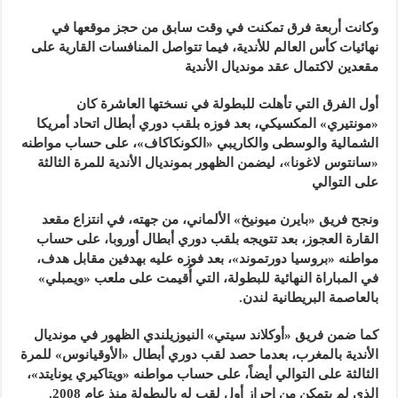
وكانت أربعة فرق تمكنت في وقت سابق من حجز موقعها في
نهائيات كأس العالم للأندية، فيما تتواصل المنافسات القارية على
مقعدين لاكتمال عقد مونديال الأندية
أول الفرق التي تأهلت للبطولة في نسختها العاشرة كان
«مونتيري» المكسيكي، بعد فوزه بلقب دوري أبطال اتحاد أمريكا
الشمالية والوسطى والكاريبي «الكونكاكاف»، على حساب مواطنه
«سانتوس لاغونا»، ليضمن الظهور بمونديال الأندية للمرة الثالثة
على التوالي
ونجح فريق «بايرن ميونيخ» الألماني، من جهته، في انتزاع مقعد
القارة العجوز، بعد تتويجه بلقب دوري أبطال أوروبا، على حساب
مواطنه «بروسيا دورتموند»، بعد فوزه عليه بهدفين مقابل هدف،
في المباراة النهائية للبطولة، التي أُقيمت على ملعب «ويمبلي»
بالعاصمة البريطانية لندن.
كما ضمن فريق «أوكلاند سيتي» النيوزيلندي الظهور في مونديال
الأندية بالمغرب، بعدما حصد لقب دوري أبطال «الأوقيانوس» للمرة
الثالثة على التوالي أيضاً، على حساب مواطنه «ويتاكيري يونايتد»،
الذي لم يتمكن من إحراز أول لقب له بالبطولة منذ عام 2008.