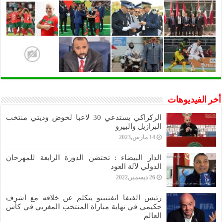
أخر الفيديوهات
الركراكي يستدعي 30 لاعبا لخوض وديتي منتخب
البرازيل والبيرو
14 مارس,2023
الدار البيضاء : تحتضن الدورة الرابعة للمهرجان
الدولي لآلة العود
26 ديسمبر,2022
رئيس الفيفا انفنتينو يتكلم عن خلافه مع أشرف
حكيمي في نهاية مباراة المنتخب المغربي في كأس
العالم