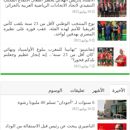
التنفيذي لاتحاد الاتحادات الرياضية العربية بالجزائر:
10 يوليو,2023
توج المنتخب الوطني لأقل من 23 سنة بلقب كأس
افريقيا للأمم لهذه الفئة، عقب فوزه على نظيره
المصري بهدفين لواحد،
9 يوليو,2023
إنفانتينو: “تهانينا للمغرب ببلوغ الأولمبياد ونهائي
‘كان أقل من 23 سنة’.. إنه إنجاز عظيم وجعلتم
بلدكم فخورا”
7 يوليو,2023
الأخيرة
الأشهر
تعليقات
الوسوم
6 سنوات لـ “أجودان” تسلم 40 مليونا رشوة
16 يوليو,2023
الناصيري يبحث عن رئيس قبل الاستقالة من الوداد