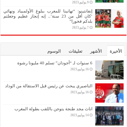
9 يوليو,2023
إنفانتينو: “تهانينا للمغرب ببلوغ الأولمبياد ونهائي
‘كان أقل من 23 سنة’.. إنه إنجاز عظيم وجعلتم
بلدكم فخورا”
7 يوليو,2023
الأخيرة
الأشهر
تعليقات
الوسوم
6 سنوات لـ “أجودان” تسلم 40 مليونا رشوة
16 يوليو,2023
الناصيري يبحث عن رئيس قبل الاستقالة من الوداد
16 يوليو,2023
اناث مجد طنجة يتوجن باللقب بطولة المغرب
14 يوليو,2023