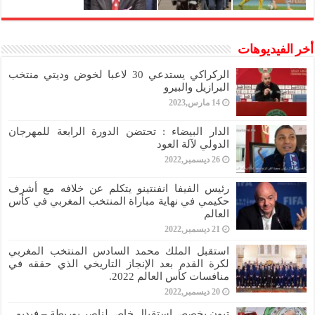
أخر الفيديوهات
الركراكي يستدعي 30 لاعبا لخوض وديتي منتخب
البرازيل والبيرو
14 مارس,2023
الدار البيضاء : تحتضن الدورة الرابعة للمهرجان
الدولي لآلة العود
26 ديسمبر,2022
رئيس الفيفا انفنتينو يتكلم عن خلافه مع أشرف
حكيمي في نهاية مباراة المنتخب المغربي في كأس
العالم
21 ديسمبر,2022
استقبل الملك محمد السادس المنتخب المغربي
لكرة القدم بعد الإنجاز التاريخي الذي حققه في
منافسات كأس العالم 2022.
20 ديسمبر,2022
تبون يخصص استقبال خاص لناصر بوريطة – فيديو