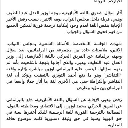
أخباركم.. الرباط
آثار سؤال شفوي باللغة الأمازيغية موجه لوزير العدل عبد اللطيف
وهبي، قربلة داخل مجلس النواب، يومه الاثنين، بسبب رفض الأخير
الإجابة بنفس اللغة لعدم وجود إمكانية ترجمة فورية لتمكين الجميع
من فهم فحوى السؤال والجواب.
شهدت الجلسة المخصصة للأسئلة الشفوية بمجلس النواب،
الاثنين، ملاسنات حادة بين مجموعة من البرلمانيين، بعد سؤال
وجهته برلمانية عن الفريق الحركي باللغة الأمازيغية، إلى وزير
العدل عبد اللطيف وهبي، والذي أجابها بلهجة تاشلحيت بأنه لم
يفهم سؤالها، ليعقب عليه البرلماني اوزين مباشرة بإثارة واقعة
“التقاشر” وهو ما دفع أحمد التويزي بالتعقيب ويؤكد أن لغة
التقاشر والكراطة حتى هي الأخرى لغة ما أثار جدلا واسعا في
البرلمان بين مؤيد وعارض.
رفض وهبي الإجابة عن السؤال باللغة الأمازيغية، دفع بالبرلماني
عن الفريق الحركي محمد اوزين، إلى الانتفاض ومخاطبته بالقول،
المطالبة بالترجمة الفورية للغة الرسمية للبلاد أعتبرها سبة في
حق الهوية وسبة في حق وثيقة دستورية كانت موضوع تعاقد
المغاربة.