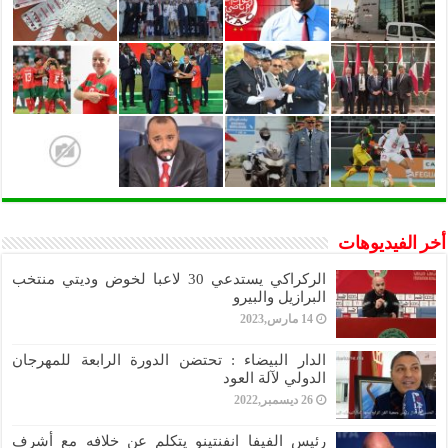
أخر الفيديوهات
الركراكي يستدعي 30 لاعبا لخوض وديتي منتخب
البرازيل والبيرو
14 مارس,2023
الدار البيضاء : تحتضن الدورة الرابعة للمهرجان
الدولي لآلة العود
26 ديسمبر,2022
رئيس الفيفا انفنتينو يتكلم عن خلافه مع أشرف