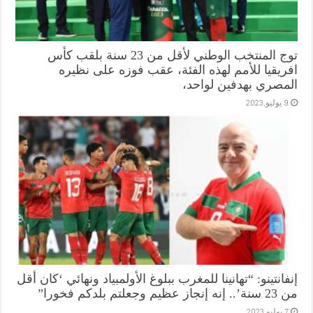
توج المنتخب الوطني لأقل من 23 سنة بلقب كأس
افريقيا للأمم لهذه الفئة، عقب فوزه على نظيره
المصري بهدفين لواحد،
9 يوليو,2023
إنفانتينو: “تهانينا للمغرب ببلوغ الأولمبياد ونهائي ‘كان أقل
من 23 سنة’.. إنه إنجاز عظيم وجعلتم بلدكم فخورا”
7 يوليو,2023