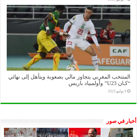
المنتخب المغربي يتجاوز مالي بصعوبة ويتأهل إلى نهائي
“كـان U23” وأولمبياد باريس
5 يوليو,2023
أخبار في صور