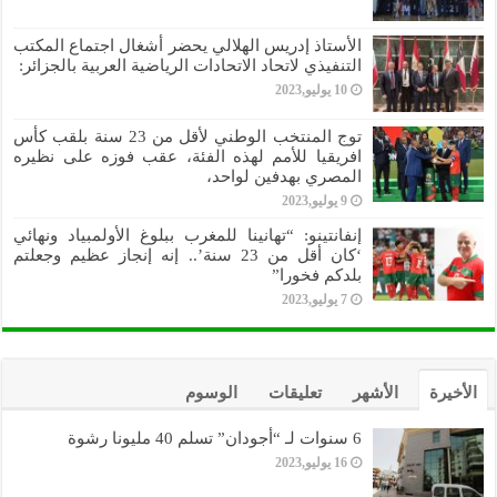
الأستاذ إدريس الهلالي يحضر أشغال اجتماع المكتب
التنفيذي لاتحاد الاتحادات الرياضية العربية بالجزائر:
10 يوليو,2023
توج المنتخب الوطني لأقل من 23 سنة بلقب كأس
افريقيا للأمم لهذه الفئة، عقب فوزه على نظيره
المصري بهدفين لواحد،
9 يوليو,2023
إنفانتينو: “تهانينا للمغرب ببلوغ الأولمبياد ونهائي
‘كان أقل من 23 سنة’.. إنه إنجاز عظيم وجعلتم
بلدكم فخورا”
7 يوليو,2023
الأخيرة
الأشهر
تعليقات
الوسوم
6 سنوات لـ “أجودان” تسلم 40 مليونا رشوة
16 يوليو,2023