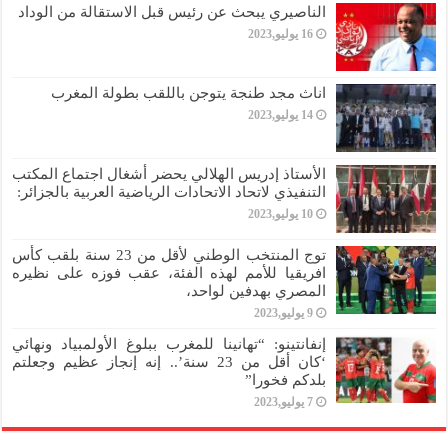
الناصيري يبحث عن رئيس قبل الاستقالة من الوداد
16 يوليو,2023
اناث مجد طنجة يتوجن باللقب بطولة المغرب
14 يوليو,2023
الأستاذ إدريس الهلالي يحضر أشغال اجتماع المكتب
التنفيذي لاتحاد الاتحادات الرياضية العربية بالجزائر:
10 يوليو,2023
توج المنتخب الوطني لأقل من 23 سنة بلقب كأس
افريقيا للأمم لهذه الفئة، عقب فوزه على نظيره
المصري بهدفين لواحد،
9 يوليو,2023
إنفانتينو: “تهانينا للمغرب ببلوغ الأولمبياد ونهائي
‘كان أقل من 23 سنة’.. إنه إنجاز عظيم وجعلتم
بلدكم فخورا”
7 يوليو,2023