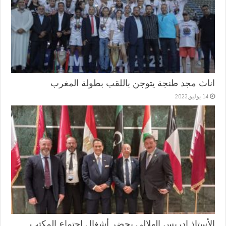
اناث مجد طنجة يتوجن باللقب بطولة المغرب
14 يوليو,2023
الأستاذ إدريس الهلالي يحضر أشغال اجتماع المكتب