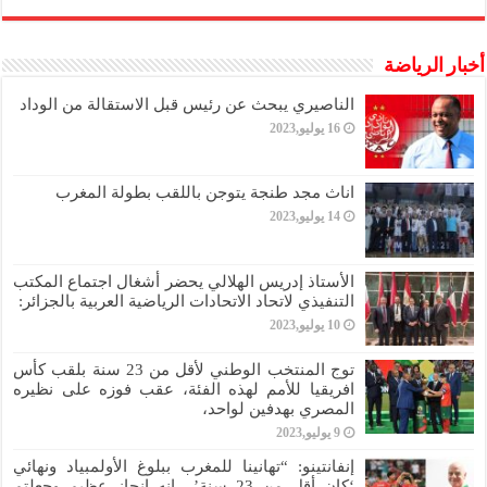
أخبار الرياضة
الناصيري يبحث عن رئيس قبل الاستقالة من الوداد
16 يوليو,2023
اناث مجد طنجة يتوجن باللقب بطولة المغرب
14 يوليو,2023
الأستاذ إدريس الهلالي يحضر أشغال اجتماع المكتب
التنفيذي لاتحاد الاتحادات الرياضية العربية بالجزائر:
10 يوليو,2023
توج المنتخب الوطني لأقل من 23 سنة بلقب كأس
افريقيا للأمم لهذه الفئة، عقب فوزه على نظيره
المصري بهدفين لواحد،
9 يوليو,2023
إنفانتينو: “تهانينا للمغرب ببلوغ الأولمبياد ونهائي
‘كان أقل من 23 سنة’.. إنه إنجاز عظيم وجعلتم