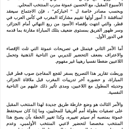
الأسبوع المقبل، مع الحسين عموتة مدرب المنتخب المحلي.
وبحسب مصادر خاصة ل ” اخباركم” ، فإن الاجتماع سيعقد
لمناقشة 3 أمور أولها تقييم مشاركة المغرب في كأس العرب في
قطر، والتي انتهت بإقصاء الأسود من ربع النهائي أمام الجزائر،
وسر ظهور الفريق بمستوى ضعيف بتلك المباراة مقارنة بما قدمه
في الدور الأول.
أما الأمر الثاني فيتمثل في تصريحات عموتة التي تلت الإقصاء
والاعتراف بضعف التحضير للديربي من الناحية الذهنية وتحمل
اللاعبين ضغطا نفسيا رهيبا غير مفهوم.
وربطت تقارير هذا التصريح بسفر لقجع المفاجئ صوب قطر قبل
المباراة، و حضوره آخر تدريبات المغرب قبل ملاقاة الجزائر،
وحديثه المطول مع اللاعبين، ومدى تأثير ذلك عليهم من الناحية
النفسية.
والأمر الثالث هو وضع خارطة طريق جديدة لهذا المنتخب المقبل
على تصفيات بطولة أمم أفريقيا للمحليين، وما إذا كان سيحتفظ
عموتة بمنصبه أم سيتم تغييره، وكذا تغيير الخطة بأن يصبح هذا
المنتخب مخصصا لتحضير لاعبي المنتخب الأولمبي، وعدم