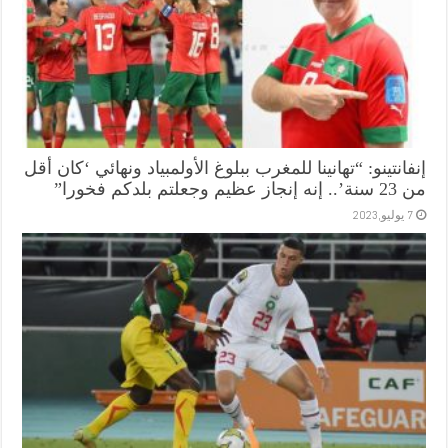
إنفانتينو: “تهانينا للمغرب ببلوغ الأولمبياد ونهائي ‘كان أقل
من 23 سنة’.. إنه إنجاز عظيم وجعلتم بلدكم فخورا”
7 يوليو,2023