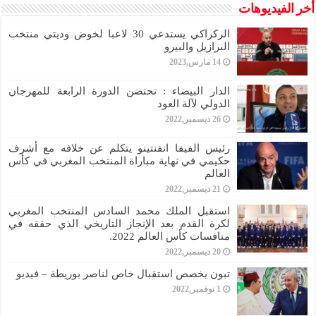
أخر الفيديوهات
الركراكي يستدعي 30 لاعبا لخوض وديتي منتخب
البرازيل والبيرو
14 مارس,2023
الدار البيضاء : تحتضن الدورة الرابعة للمهرجان
الدولي لآلة العود
26 ديسمبر,2022
رئيس الفيفا انفنتينو يتكلم عن خلافه مع أشرف
حكيمي في نهاية مباراة المنتخب المغربي في كأس
العالم
21 ديسمبر,2022
استقبل الملك محمد السادس المنتخب المغربي
لكرة القدم بعد الإنجاز التاريخي الذي حققه في
منافسات كأس العالم 2022.
20 ديسمبر,2022
تبون يخصص استقبال خاص لناصر بوريطة – فيديو
1 نوفمبر,2022