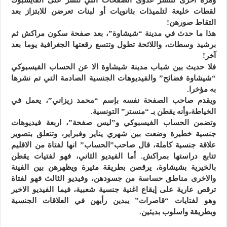
ومرة أخرى تنتشر عدوى الصفحات التي تنشر على الفايسبوك
لقطات خليعة لتلميذات بثانويات أو لبنات تعرضن للابتزاز بعد
التقاط صورهن!
هذا ما حدث في مدينة “شيشاوة”، بعد صفحة سكون مراكش ثم
برشيد وسطات، واللائحة تطول وتتسع رقعتها الجغرافية يوما بعد
آخر!
فلا حديث بين شباب مدينة شيشاوة الا عن الحساب الفيسبوكي
“شيشاوة فضائح” والفيديوهات الجنسية الصادمة التي تم نشرها
به مؤخرا.
ويقدم صاحب الصفحة نفسه بإسم “محمد زيزاني”، يعمل في
الخياطة،وأنه يقطن بـ “منستر” التونسية.
وتضمن الحساب الفيسبوكي و”ليس صفحة”، اربعة فيديوهات
جنسية خطيرة وضعت بين شهري يناير وفبراير، وتتعلق بتصوير
علاقة جنسية كاملة، قال صاحب”الحساب” انها لفتاة من الاقليم
تتابع دراستها بمراكش. أما الفيديو الثاني، فهو لفتيات يقطن
بالخيرية بشيشاوة، يرقصن بطريقة مثيرة ويظهرهن بين الفينة
والاخرى مناطق حساسة من جسودهن، وفيديو الثالث فهو لفتاة
ترقص عارية على إيقاع اغنية جنسية شعبية، فيما الفيديو الاخير
وهو لفتايات “قاصرات” يبدين رأيهن في العلاقات الجنسية
وبطريقة واسلوب بديئين.