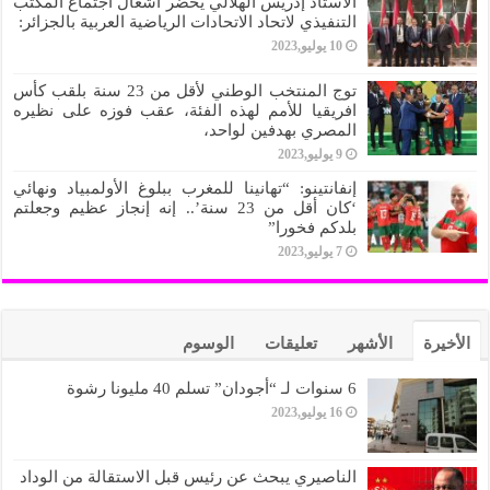
الأستاذ إدريس الهلالي يحضر أشغال اجتماع المكتب
التنفيذي لاتحاد الاتحادات الرياضية العربية بالجزائر:
10 يوليو,2023
توج المنتخب الوطني لأقل من 23 سنة بلقب كأس
افريقيا للأمم لهذه الفئة، عقب فوزه على نظيره
المصري بهدفين لواحد،
9 يوليو,2023
إنفانتينو: “تهانينا للمغرب ببلوغ الأولمبياد ونهائي
‘كان أقل من 23 سنة’.. إنه إنجاز عظيم وجعلتم
بلدكم فخورا”
7 يوليو,2023
الأخيرة
الأشهر
تعليقات
الوسوم
6 سنوات لـ “أجودان” تسلم 40 مليونا رشوة
16 يوليو,2023
الناصيري يبحث عن رئيس قبل الاستقالة من الوداد