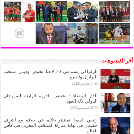
أخر الفيديوهات
الركراكي يستدعي 30 لاعبا لخوض وديتي منتخب
البرازيل والبيرو
14 مارس,2023
الدار البيضاء : تحتضن الدورة الرابعة للمهرجان
الدولي لآلة العود
26 ديسمبر,2022
رئيس الفيفا انفنتينو يتكلم عن خلافه مع أشرف
حكيمي في نهاية مباراة المنتخب المغربي في كأس
العالم