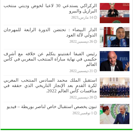
الركراكي يستدعي 30 لاعبا لخوض وديتي منتخب
البرازيل والبيرو
14 مارس,2023
الدار البيضاء : تحتضن الدورة الرابعة للمهرجان
الدولي لآلة العود
26 ديسمبر,2022
رئيس الفيفا انفنتينو يتكلم عن خلافه مع أشرف
حكيمي في نهاية مباراة المنتخب المغربي في كأس
العالم
21 ديسمبر,2022
استقبل الملك محمد السادس المنتخب المغربي
لكرة القدم بعد الإنجاز التاريخي الذي حققه في
منافسات كأس العالم 2022.
20 ديسمبر,2022
تبون يخصص استقبال خاص لناصر بوريطة – فيديو
1 نوفمبر,2022