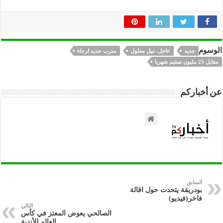
الوسوم
جديد
عاجل. نبيل معلول
مدرب جديد لرجاء
مقابل 25 مليون سنتيم شهريا
عن أخباركم
السابق
بودريقة يتحدت حول اقالة
فاخر(فيديو)
التالي
الصالحي يعوض المعتز في كأس
العالم للأندية