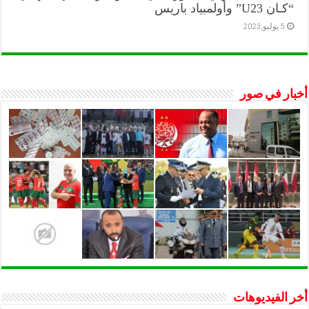
“كـان U23” وأولمبياد باريس
5 يوليو,2023
أخبار في صور
أخر الفيديوهات