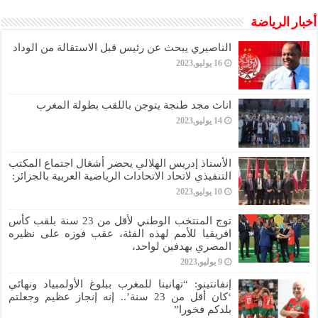
أخبار الرياضة
الناصيري يبحث عن رئيس قبل الاستقالة من الوداد
16 يوليو,2023
اناث مجد طنجة يتوجن باللقب بطولة المغرب
14 يوليو,2023
الأستاذ إدريس الهلالي يحضر أشغال اجتماع المكتب
التنفيذي لاتحاد الاتحادات الرياضية العربية بالجزائر:
10 يوليو,2023
توج المنتخب الوطني لأقل من 23 سنة بلقب كأس
افريقيا للأمم لهذه الفئة، عقب فوزه على نظيره
المصري بهدفين لواحد،
9 يوليو,2023
إنفانتينو: “تهانينا للمغرب ببلوغ الأولمبياد ونهائي
‘كان أقل من 23 سنة’.. إنه إنجاز عظيم وجعلتم
بلدكم فخورا”