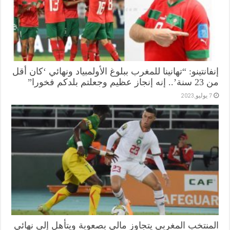
إنفانتينو: “تهانينا للمغرب ببلوغ الأولمبياد ونهائي ‘كان أقل
من 23 سنة’.. إنه إنجاز عظيم وجعلتم بلدكم فخورا”
7 يوليو,2023
المنتخب المغربي يتجاوز مالي بصعوبة ويتأهل إلى نهائي