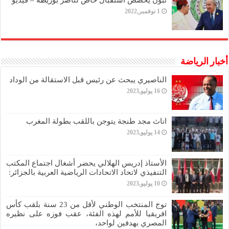
تبون يخصص استقبال خاص لناصر بوريطة – فيديو
1 نوفمبر,2022
أخبار الرياضة
الناصيري يبحث عن رئيس قبل الاستقالة من الوداد
16 يوليو,2023
اناث مجد طنجة يتوجن باللقب بطولة المغرب
14 يوليو,2023
الأستاذ إدريس الهلالي يحضر أشغال اجتماع المكتب
التنفيذي لاتحاد الاتحادات الرياضية العربية بالجزائر:
10 يوليو,2023
توج المنتخب الوطني لأقل من 23 سنة بلقب كأس
افريقيا للأمم لهذه الفئة، عقب فوزه على نظيره
المصري بهدفين لواحد،