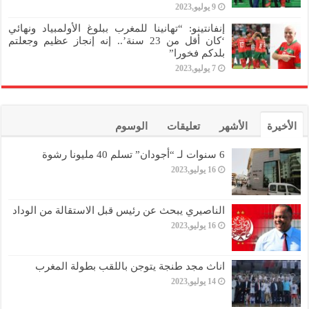
9 يوليو,2023
إنفانتينو: “تهانينا للمغرب ببلوغ الأولمبياد ونهائي
‘كان أقل من 23 سنة’.. إنه إنجاز عظيم وجعلتم
بلدكم فخورا”
7 يوليو,2023
الأخيرة
الأشهر
تعليقات
الوسوم
6 سنوات لـ “أجودان” تسلم 40 مليونا رشوة
16 يوليو,2023
الناصيري يبحث عن رئيس قبل الاستقالة من الوداد
16 يوليو,2023
اناث مجد طنجة يتوجن باللقب بطولة المغرب
14 يوليو,2023