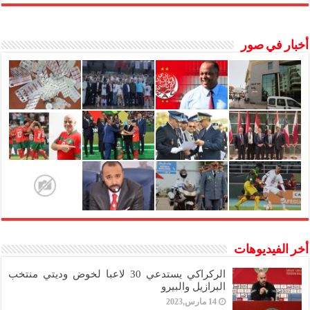
أخبار في صور
أخر الفيديوهات
الركراكي يستدعي 30 لاعبا لخوض وديتي منتخب
البرازيل والبيرو
14 مارس,2023