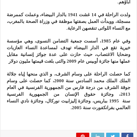
آباؤهم.
ولدت الراحلة في 14 غشت 1941 بالدار البيضاء، وعملت كممرضة
مسجلة، ووبدأت العمل بصفتها موظفة في وزراة الصحة بالمغرب،
مع النساء اللواتى تنقصهن الرعاية.
وفي عام 1985، أسست جمعية التضامن النسوى، وهي مؤسسة
خيرية تقع في الدار البيضاء تهدف لمساعدة النساء العازبات
وضحايا الاغتصاب، حيث حازت على عدة جوائز إنسانية مقابل
عملها منها جائزة أوبيس عام 2009 والتى بلغت قيمتها مليون دولار
كما حصلت الراحلة على وسام الشرف، و الذي منحها إياه جلالة
الملك الملك محمد السادس سنة 2000، كما حصلت على وسام
جوقة الشرف من درجة فارس من الجمهورية الفرنسية في العام
2013، وجائزة حقوق الإنسان من الجمهورية الفرنسية
سنة 1995 بباريس، وجائزة إليزابيت نوركال، وجائزة نادي النساء
العالمي بفرانكفورت سنة 2005.