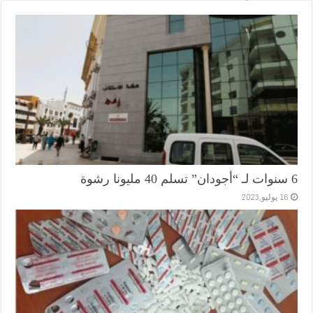
6 سنوات لـ “أجودان” تسلم 40 مليونا رشوة
16 يوليو,2023