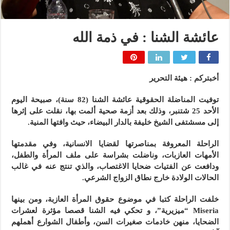
عائشة الشنا : في ذمة الله
أخبتركم : هيئة التحرير
توفيت المناضلة الحقوقية عائشة الشنا (82 سنة)، صبيحة اليوم
الأحد 25 شتنبر، وذلك بعد أزمة صحية ألمت بها، نقلت على إثرها
إلى مسشتفى الشيخ خليفة بالدار البيضاء، حيث وافتها المنية.
الراحلة المعروفة بمناصرتها لقضايا الانسانية، وفي مقدمتها
الأمهات العازبات، وناضلت بشراسة على ملف المرأة والطفل،
ودافعت عن الفتيات ضحايا الاغتصاب، والذي تنتج عنه في غالب
الحالات الولادة خارج نطاق الزواج الشرعي.
خلفت الراحلة كتبا في موضوع حقوق المرأة العازبة، ومن بينها
Miseria “ميزيرية”، و تحكي فيه الشنا قصصا مؤثرة لعشرات
الضحايا، منهن خادمات صغيرات السن، وأطفال الشوارع أهملهم