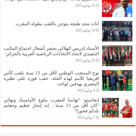
16 يوليو,2023
اناث مجد طنجة يتوجن باللقب بطولة المغرب
14 يوليو,2023
الأستاذ إدريس الهلالي يحضر أشغال اجتماع المكتب
التنفيذي لاتحاد الاتحادات الرياضية العربية بالجزائر:
10 يوليو,2023
توج المنتخب الوطني لأقل من 23 سنة بلقب كأس
افريقيا للأمم لهذه الفئة، عقب فوزه على نظيره
المصري بهدفين لواحد،
9 يوليو,2023
إنفانتينو: “تهانينا للمغرب ببلوغ الأولمبياد ونهائي
‘كان أقل من 23 سنة’.. إنه إنجاز عظيم وجعلتم
بلدكم فخورا”
7 يوليو,2023