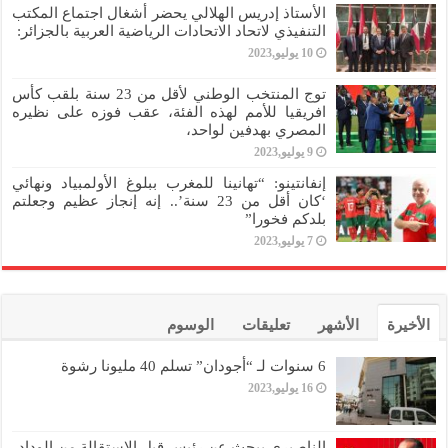
الأستاذ إدريس الهلالي يحضر أشغال اجتماع المكتب
التنفيذي لاتحاد الاتحادات الرياضية العربية بالجزائر:
10 يوليو,2023
توج المنتخب الوطني لأقل من 23 سنة بلقب كأس
افريقيا للأمم لهذه الفئة، عقب فوزه على نظيره
المصري بهدفين لواحد،
9 يوليو,2023
إنفانتينو: “تهانينا للمغرب ببلوغ الأولمبياد ونهائي
‘كان أقل من 23 سنة’.. إنه إنجاز عظيم وجعلتم
بلدكم فخورا”
7 يوليو,2023
الأخيرة
الأشهر
تعليقات
الوسوم
6 سنوات لـ “أجودان” تسلم 40 مليونا رشوة
16 يوليو,2023
الناصيري يبحث عن رئيس قبل الاستقالة من الوداد