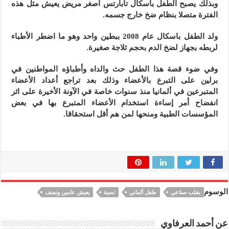
وبذلك يصبح الطفل باسكال تابارتس أصغر مريض يعيش مثل هذه
الفترة متصلا بنظام ضخ خارج جسمه.
ولد الطفل باسكال عام 2008 ببطين واحد وهو ما اضطر الأطباء
لربطه بجهاز لضخ الدم بحجم ثلاجة صغيرة.
وفي ضوء قصة هذا الطفل حث والداه وأطباؤه المواطنين في
برلين على التبرع بالأعضاء وذلك بعد تراجع أعداد الأعضاء
المتبرعين في ألمانيا منذ سنوات خاصة في الآونة الأخيرة على اثر
انفضاح أمر إساءة استخدام الأعضاء المتبرع بها في بعض
المؤسسات الطبية ومنحها لمن هم أقل استحقاقا.
الوسوم
بقلب صناعي
طفل ألماني
نصية
يعيش عامين ونصف
عن أحمد العرفاوي