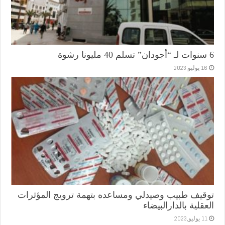
6 سنوات لـ “أجودان” تسلم 40 مليونا رشوة
16 يوليو,2023
توقيف طبيب وصيدلي ومساعده بتهمة ترويج المؤثرات
العقلية بالدارالبيضاء
11 يوليو,2023