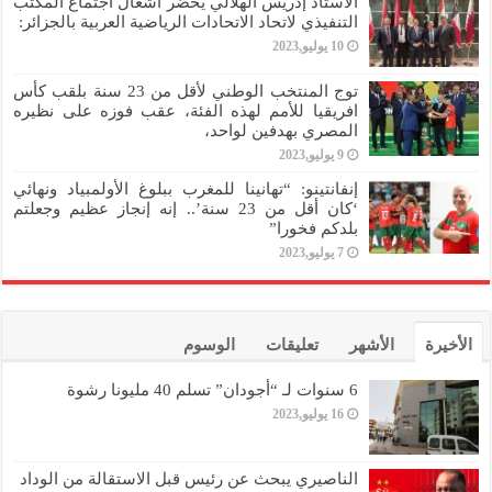
الأستاذ إدريس الهلالي يحضر أشغال اجتماع المكتب
التنفيذي لاتحاد الاتحادات الرياضية العربية بالجزائر:
10 يوليو,2023
توج المنتخب الوطني لأقل من 23 سنة بلقب كأس
افريقيا للأمم لهذه الفئة، عقب فوزه على نظيره
المصري بهدفين لواحد،
9 يوليو,2023
إنفانتينو: “تهانينا للمغرب ببلوغ الأولمبياد ونهائي
‘كان أقل من 23 سنة’.. إنه إنجاز عظيم وجعلتم
بلدكم فخورا”
7 يوليو,2023
الأخيرة
الأشهر
تعليقات
الوسوم
6 سنوات لـ “أجودان” تسلم 40 مليونا رشوة
16 يوليو,2023
الناصيري يبحث عن رئيس قبل الاستقالة من الوداد