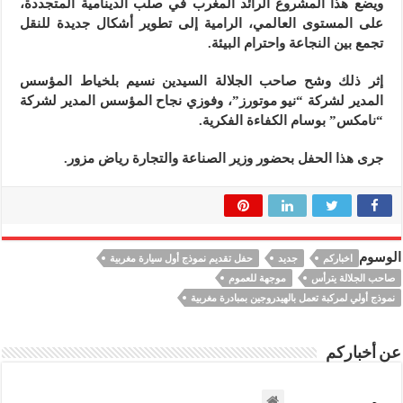
ويضع هذا المشروع الرائد المغرب في صلب الدينامية المتجددة،
على المستوى العالمي، الرامية إلى تطوير أشكال جديدة للنقل
تجمع بين النجاعة واحترام البيئة.
إثر ذلك وشح صاحب الجلالة السيدين نسيم بلخياط المؤسس
المدير لشركة “نيو موتورز”، وفوزي نجاح المؤسس المدير لشركة
“نامكس” بوسام الكفاءة الفكرية.
جرى هذا الحفل بحضور وزير الصناعة والتجارة رياض مزور.
الوسوم
اخباركم
جديد
حفل تقديم نموذج أول سيارة مغربية
صاحب الجلالة يترأس
موجهة للعموم
نموذج أولي لمركبة تعمل بالهيدروجين بمبادرة مغربية
عن أخباركم