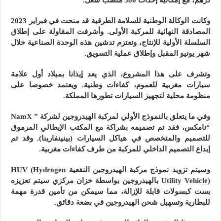
وكانت الوكالة الوطنية للسلامة الطرقية قد منحت في فبراير 2023
المصادقة النهائية للمركبة الأولى. وأشرفت المقاولة على إطلاق
السلسلة الأولية للإنتاج، وتعتزم تدشين هذه الوحدة الصناعية خلال
شهر يونيو المقبل وإطلاق عملية التسويق.
وتشرف على هذا المشروع، الذي يعد إيذانا بميلاد أول علامة
سيارات مغربية للعموم، كفاءات وطنية. ويعتمد خصوصا على
منظومة محلية لتجهيز السيارات تطورها المملكة.
وفي ما يتعلق بالنموذج الأولي لمركبة الهيدروجين لشركة ” NamX
“نامكس، فقد تم تصميمه بشراكة مع المكتب الإيطالي المرموق
للتصميم والمتخصص في هياكل السيارات (بينينفارينا). وقد تم
إبداع التصميم الداخلي للمركبة من طرف كفاءات مغربية.
وسيتم تزويد نموذج مركبة الهيدروجين النفعية HUV (Hydrogen
Utility Vehicle) بالهيدروجين بواسطة خزان مركزي سيتم تعزيزه
بست كبسولات قابلة للإزالة، مما سيمكن من تأمين قدرة مهمة
للبطارية وتسهيل شحن الهيدروجين في بضعة دقائق.