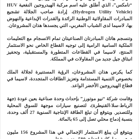
“نامكس”، الذي أطلق عليه اسم مركبة الهيدروجين النفعية HUV
(Hydrogen Utility Vehicle)، إرادة صاحب الجلالة تشجيع
المبادرات المقاولاتية الوطنية الرائدة والقدرات الإبداعية والنهوض
بها، لاسيما لدى الشباب المغربي، التي يجسدها هذان المشروعان.
وتنسجم هاتان المبادرتان الصناعيتان تمام الانسجام مع التعليمات
الملكية السامية الرامية إلى توجيه القطاع الخاص نحو الاستثمار
المنتج، لاسيما في القطاعات المتطورة والمستقبلية، وتحفيز
انبثاق جيل جديد من المقاولات في المملكة.
كما يكرس هذان المشروعان، الرؤية المستنيرة لجلالة الملك
بخصوص التنمية المستدامة وتعزيز الطاقات المتجددة، لاسيما في
قطاع الهيدروجين الأخضر الواعد.
وقامت شركة “نيو موتورز” بإحداث وحدة صناعية بعين عودة (جهة
الرباط-سلا-القنيطرة)، لتصنيع سيارات موجهة للسوق المحلية
وللتصدير. ويتوقع أن تبلغ الطاقة الإنتاجية السنوية 27 ألف وحدة،
بنسبة إدماج محلي تصل إلى 65 بالمائة.
ويتوقع أن يبلغ الاستثمار الإجمالي في هذا المشروع 156 مليون
درهم، مع إمكانية إحداث 580 منصب شغل.