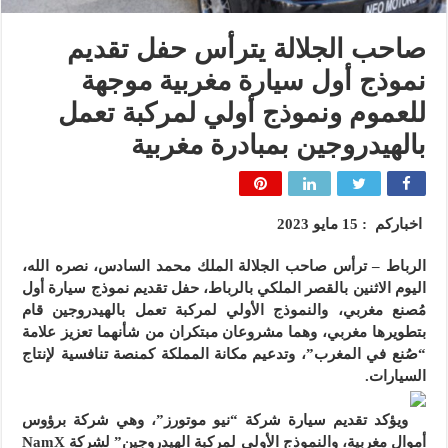
صاحب الجلالة يترأس حفل تقديم
نموذج أول سيارة مغربية موجهة
للعموم ونموذج أولي لمركبة تعمل
بالهيدروجين بمبادرة مغربية
اخباركم : 15 مايو 2023
الرباط – ترأس صاحب الجلالة الملك محمد السادس، نصره الله،
اليوم الاثنين بالقصر الملكي بالرباط، حفل تقديم نموذج سيارة أول
مُصنع مغربي، والنموذج الأولي لمركبة تعمل بالهيدروجين قام
بتطويرها مغربي، وهما مشروعان مبتكران من شأنهما تعزيز علامة
“صُنع في المغرب”، وتدعيم مكانة المملكة كمنصة تنافسية لإنتاج
السيارات.
ويؤكد تقديم سيارة شركة “نيو موتورز”، وهي شركة برؤوس
أموال مغربية، والنموذج الأولي لمركبة الهيدروجين” لشركة NamX