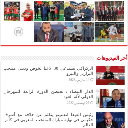
أخر الفيديوهات
الركراكي يستدعي 30 لاعبا لخوض وديتي منتخب
البرازيل والبيرو
14 مارس,2023
الدار البيضاء : تحتضن الدورة الرابعة للمهرجان
الدولي لآلة العود
26 ديسمبر,2022
رئيس الفيفا انفنتينو يتكلم عن خلافه مع أشرف
حكيمي في نهاية مباراة المنتخب المغربي في كأس
العالم