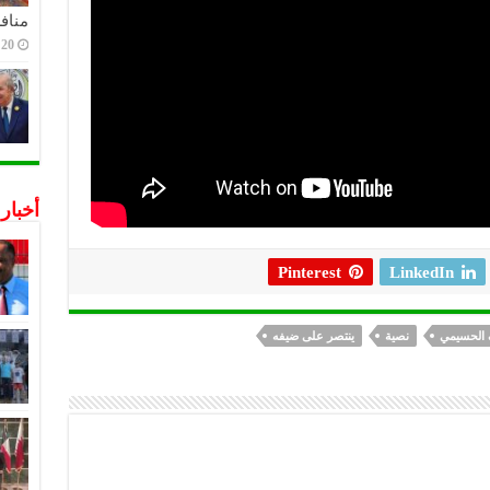
منافس
20 ديسمبر,2022
أخبار
Pinterest
LinkedIn
 الحسيمي
نصية
ينتصر على ضيفه