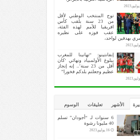
توج المنتخب الوطني لأقل
من 23 سنة بلقب كأس
افريقيا للأمم لهذه الفئة،
عقب فوزه على نظيره
ري بهدفين لواحد،
إنفانتينو: “تهانينا للمغرب
ببلوغ الأولمبياد ونهائي ‘كان
أقل من 23 سنة’.. إنه إنجاز
عظيم وجعلتم بلدكم فخورا”
يرة
الأشهر
تعليقات
الوسوم
6 سنوات لـ “أجودان” تسلم
40 مليونا رشوة
16 يوليو,2023