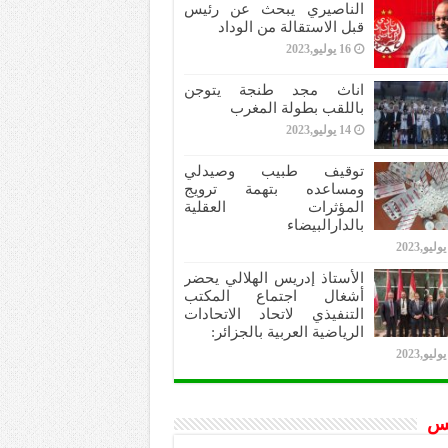
الناصيري يبحث عن رئيس
قبل الاستقالة من الوداد
16 يوليو,2023
اناث مجد طنجة يتوجن
باللقب بطولة المغرب
14 يوليو,2023
توقيف طبيب وصيدلي
ومساعده بتهمة ترويج
المؤثرات العقلية
بالدارالبيضاء
الأستاذ إدريس الهلالي يحضر
أشغال اجتماع المكتب
التنفيذي لاتحاد الاتحادات
الرياضية العربية بالجزائر:
س