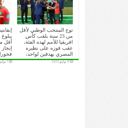
توج المنتخب الوطني لأقل
إنفانتي
من 23 سنة بلقب كأس
ببلوغ ا
افريقيا للأمم لهذه الفئة،
عقب فوزه على نظيره
إنجاز 
المصري بهدفين لواحد،
فخورا
9 يوليو,2023
7 يوليو,2023