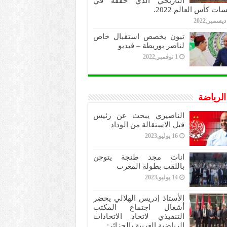
التاريخي الذي حققه في
ات كأس العالم 2022.
تبون يخصص استقبال خاص
لناصر بوريطة – فيديو
1 نوفمبر,2022
 الرياضة
الناصيري يبحث عن رئيس
قبل الاستقالة من الوداد
16 يوليو,2023
اناث مجد طنجة يتوجن
باللقب بطولة المغرب
14 يوليو,2023
الأستاذ إدريس الهلالي يحضر
أشغال اجتماع المكتب
التنفيذي لاتحاد الاتحادات
الرياضية العربية بالجزائر: