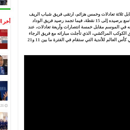
ابل ثلاثة تعادلات وخمس هزائم، ارتقى فريق شباب الريف
الحسيمي من المركز الحادي عشر إلى التاسع برصيده إلى 15 نقطة، فيما تجمد رصيد فريق الوداد
أخر ا
له في الموسم مقابل خمسة انتصارات وأربعة تعادلات، عند
ق الكوكب المراكشي، الذي تأجلت مباراته مع فريق الرجاء
البيضاوي بسبب مشاركة النسور الخضر في كأس العالم للأندية التي ستقام في الفترة ما بين 11 و21
21 ديسمبر,2022