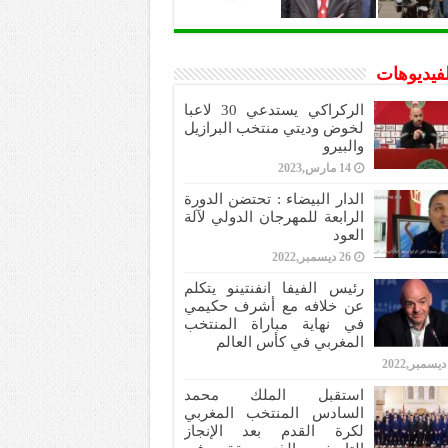
لفيديوهات
الركراكي يستدعي 30 لاعبا
لخوض وديتي منتخب البرازيل
والبيرو
14 مارس,2023
الدار البيضاء : تحتضن الدورة
الرابعة للمهرجان الدولي لآلة
العود
26 ديسمبر,2022
رئيس الفيفا انفنتينو يتكلم
عن خلافه مع أشرف حكيمي
في نهاية مباراة المنتخب
المغربي في كأس العالم
استقبل الملك محمد
السادس المنتخب المغربي
لكرة القدم بعد الإنجاز