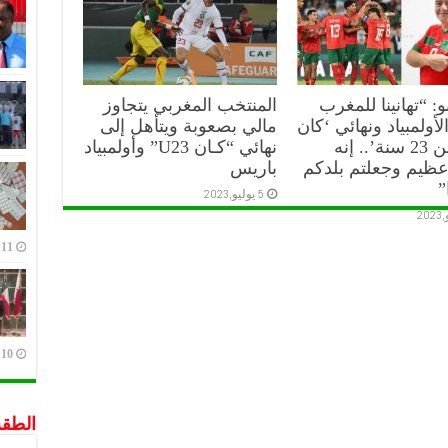
10 يوليو,2023
نو: “تهانينا للمغرب
المنتخب المغربي يتجاوز
لأولمبياد ونهائي ‘كان
مالي بصعوبة ويتأهل إلى
أقل من 23 سنة’.. إنه
نهائي “كـان U23” وأولمبياد
عظيم وجعلتم بلدكم
باريس
”
5 يوليو,2023
11 يوليو,2023
10 يوليو,2023
الطق