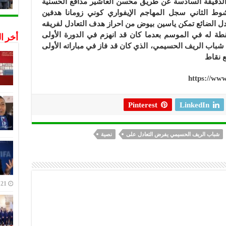
الدقيقة السادسة عن طريق محسن العاشير مدافع الحسنية
 الثاني سجل المهاجم الإيفواري كوني زومانا هدفين
ج و75). وفي الوقت بدل الضائع تمكن ياسين بيوض من احراز هدف التعادل لفريقه
قطة له في الموسم بعدما كان قد انهزم في الدورة الأولى
أخر ا
باب الريف الحسيمي، الذي كان قد فاز في مباراته الأولى
ع نقاط
https://w
Pinterest
LinkedIn
شباب الريف الحسيمي يفرض التعادل على
نصية
21 ديسمبر,2022