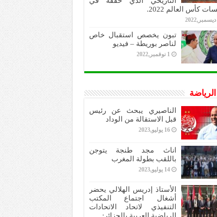
التاريخي الذي حققه في
ات كأس العالم 2022.
تبون يخصص استقبال خاص
لناصر بوريطة – فيديو
1 نوفمبر,2022
 الرياضة
الناصيري يبحث عن رئيس
قبل الاستقالة من الوداد
16 يوليو,2023
اناث مجد طنجة يتوجن
باللقب بطولة المغرب
14 يوليو,2023
الأستاذ إدريس الهلالي يحضر
أشغال اجتماع المكتب
التنفيذي لاتحاد الاتحادات
الرياضية العربية بالجزائر: