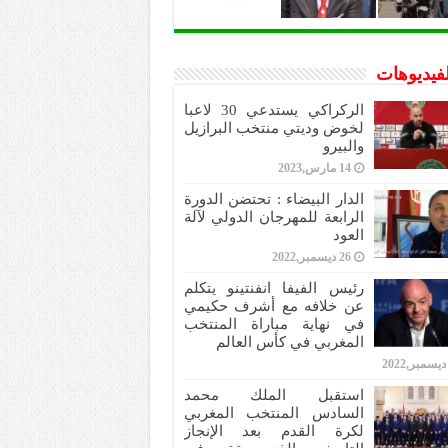
لفيديوهات
الركراكي يستدعي 30 لاعبا
لخوض وديتي منتخب البرازيل
والبيرو
14 مارس,2023
الدار البيضاء : تحتضن الدورة
الرابعة للمهرجان الدولي لآلة
العود
26 ديسمبر,2022
رئيس الفيفا انفنتينو يتكلم
عن خلافه مع أشرف حكيمي
في نهاية مباراة المنتخب
المغربي في كأس العالم
استقبل الملك محمد
السادس المنتخب المغربي
لكرة القدم بعد الإنجاز