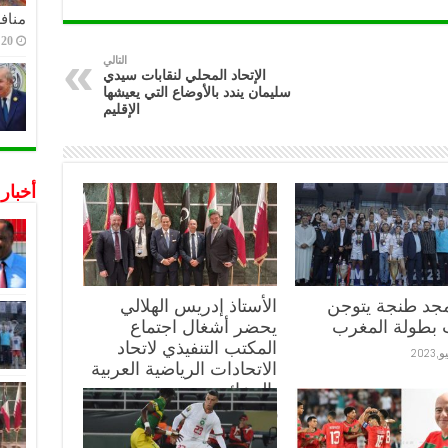
منافس
20 ديسمبر,2022
التالي
الإتحاد المحلي لنقابات سيدي
سليمان يندد بالأوضاع التي يعيشها
الإقليم
أخبار
مجد طنجة يتوجن
الأستاذ إدريس الهلالي
 بطولة المغرب
يحضر أشغال اجتماع
المكتب التنفيذي لاتحاد
الاتحادات الرياضية العربية
بالجزائر:
10 يوليو,2023