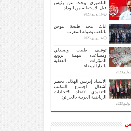
الناصيري يبحث عن رئيس
قبل الاستقالة من الوداد
16 يوليو,2023
اناث مجد طنجة يتوجن
باللقب بطولة المغرب
14 يوليو,2023
توقيف طبيب وصيدلي
ومساعده بتهمة ترويج
المؤثرات العقلية
بالدارالبيضاء
الأستاذ إدريس الهلالي يحضر
أشغال اجتماع المكتب
التنفيذي لاتحاد الاتحادات
الرياضية العربية بالجزائر:
س