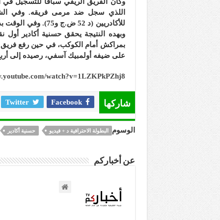
وكان الفريق الريفي سباقا للتسجيل في 
اللذي سجل ضد مرمى فريقه. وفي الشوط
للأكادريين (د 52 ض.
وبهده النتيجة يحقق حسنية أكادير أول ن
بمراكش أمام الكوكب، في حين رفع فريق ش
على ضيفه أولمبيك آسفي، رصيده إلى أرب
ww.youtube.com/watch?v=1LZKPkPZhj8
شاركها
Facebook
Twitter
الوسوم
البطولة الاحترافية د + فيديو
حسنية أكادير
عن أخباركم