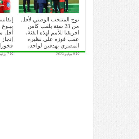
توج المنتخب الوطني لأقل
إنفانتي
من 23 سنة بلقب كأس
ببلوغ ا
افريقيا للأمم لهذه الفئة،
عقب فوزه على نظيره
إنجاز 
المصري بهدفين لواحد،
فخورا
9 يوليو,2023
7 يوليو,2023