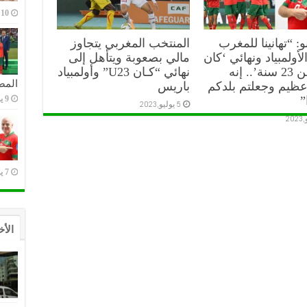
10 يوليو,2023
نو: “تهانينا للمغرب
المنتخب المغربي يتجاوز
لأولمبياد ونهائي ‘كان
مالي بصعوبة ويتأهل إلى
أقل من 23 سنة’.. إنه
نهائي “كـان U23” وأولمبياد
المص
عظيم وجعلتم بلدكم
باريس
9 يوليو,2023
”
5 يوليو,2023
7 يوليو,2023
الأخ