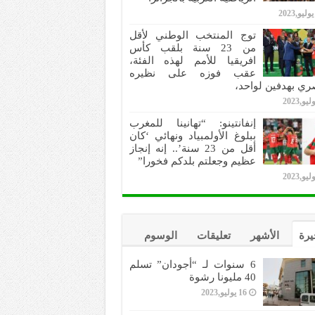
توج المنتخب الوطني لأقل
من 23 سنة بلقب كأس
افريقيا للأمم لهذه الفئة،
عقب فوزه على نظيره
ري بهدفين لواحد،
إنفانتينو: “تهانينا للمغرب
ببلوغ الأولمبياد ونهائي ‘كان
أقل من 23 سنة’.. إنه إنجاز
عظيم وجعلتم بلدكم فخورا”
يرة
الأشهر
تعليقات
الوسوم
6 سنوات لـ “أجودان” تسلم
40 مليونا رشوة
16 يوليو,2023