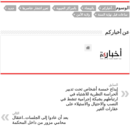
الوسوم
- أخباركم
بالبيضاء
بالمراكز الحيوية
تعزز انتشار عناصرها
جديد
ساعات قبل نهاية السنة
ولاية الأمن
عن أخباركم
السابق
إيداع خمسة أشخاص تحت تدبير
الحراسة النظرية للاشتباه في
ارتباطهم بشبكة إجرامية تنشط في
النصب والاحتيال والاستيلاء على
عقارات الغير
التالي
بعد أن عادوا إلى الجلسات..اعتقال
محامي مزور من داخل المحكمة