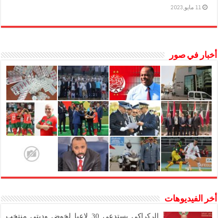
11 مايو,2023
أخبار في صور
أخر الفيديوهات
الركراكي يستدعي 30 لاعبا لخوض وديتي منتخب