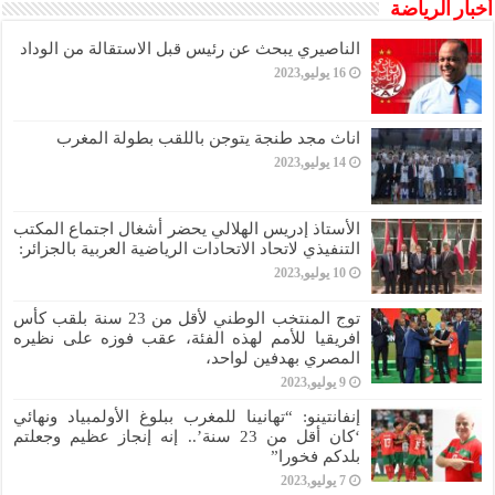
أخبار الرياضة
الناصيري يبحث عن رئيس قبل الاستقالة من الوداد
16 يوليو,2023
اناث مجد طنجة يتوجن باللقب بطولة المغرب
14 يوليو,2023
الأستاذ إدريس الهلالي يحضر أشغال اجتماع المكتب
التنفيذي لاتحاد الاتحادات الرياضية العربية بالجزائر:
10 يوليو,2023
توج المنتخب الوطني لأقل من 23 سنة بلقب كأس
افريقيا للأمم لهذه الفئة، عقب فوزه على نظيره
المصري بهدفين لواحد،
9 يوليو,2023
إنفانتينو: “تهانينا للمغرب ببلوغ الأولمبياد ونهائي
‘كان أقل من 23 سنة’.. إنه إنجاز عظيم وجعلتم
بلدكم فخورا”
7 يوليو,2023