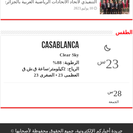
التنفيذي لاتحاد الاتحادات الرياضية العربية بالجزائر:
10 يوليو,2023
الطقس
Casablanca
Clear Sky
23
س
الرطوبة: 88%
الرياح: 2كيلومتر/ساعة ق.ش.ق‎
العظمى 23 • الصغرى 23
28
س
الجمعة
جريدة أخباركم الإلكترونية، جميع الحقوق محفوظة لأصحابها ©