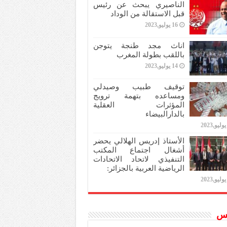
الناصيري يبحث عن رئيس
قبل الاستقالة من الوداد
16 يوليو,2023
اناث مجد طنجة يتوجن
باللقب بطولة المغرب
14 يوليو,2023
توقيف طبيب وصيدلي
ومساعده بتهمة ترويج
المؤثرات العقلية
بالدارالبيضاء
الأستاذ إدريس الهلالي يحضر
أشغال اجتماع المكتب
التنفيذي لاتحاد الاتحادات
الرياضية العربية بالجزائر:
س