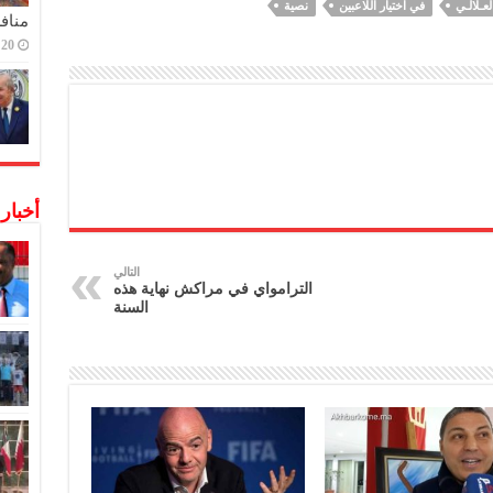
عـلالـي
في اختيار اللاعبين
نصية
منافس
20 ديسمبر,2022
أخبار
التالي
الترامواي في مراكش نهاية هذه
السنة