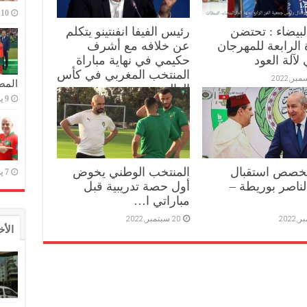
10 يوليو,2023
البيضاء : تحتضن
رئيس الفيفا انفنتينو يتكلم
 الرابعة للمهرجان
عن خلافه مع أشرف
 لآلة العود
حكيمي في نهاية مباراة
المنتخب المغربي في كأس
المص
العالم
9 يوليو,2023
21 ديسمبر,2022
يخصص استقبال
المنتخب الوطني يخوض
7 يوليو,2023
ناصر بوريطة –
أول حصة تدريبية قبل
مباراتي ا…
20 سبتمبر,2022
الأخ