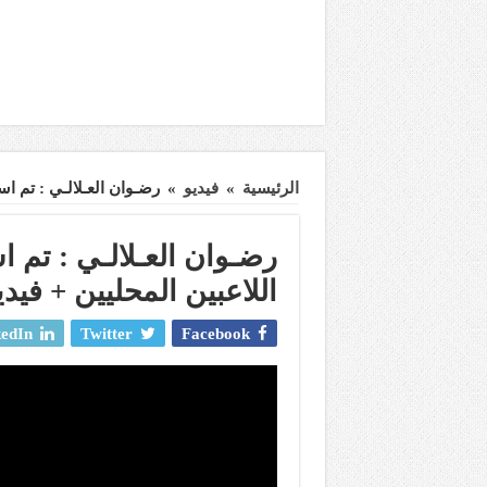
الرئيسية
»
فيديو
»
رضـوان العـلالـي : تم اس
رضـوان العـلالـي : تم ا
اللاعبين المحليين + فيدي
edIn
Twitter
Facebook