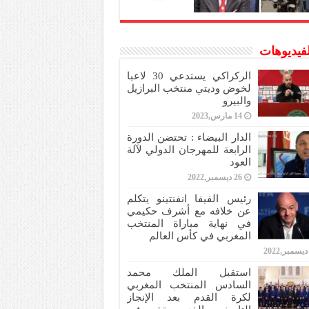
لفيديوهات
الركراكي يستدعي 30 لاعبا
لخوض وديتي منتخب البرازيل
والبيرو
14 مارس,2023
الدار البيضاء : تحتضن الدورة
الرابعة للمهرجان الدولي لآلة
العود
26 ديسمبر,2022
رئيس الفيفا انفنتينو يتكلم
عن خلافه مع أشرف حكيمي
في نهاية مباراة المنتخب
المغربي في كأس العالم
استقبل الملك محمد
السادس المنتخب المغربي
لكرة القدم بعد الإنجاز