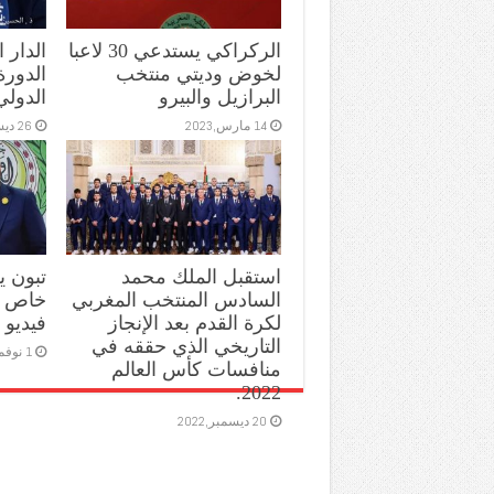
الركراكي يستدعي 30 لاعبا
الدار 
لخوض وديتي منتخب
الدورة
البرازيل والبيرو
الدولي
14 مارس,2023
26 ديسمبر,2022
استقبل الملك محمد
تبون 
السادس المنتخب المغربي
خاص ل
لكرة القدم بعد الإنجاز
فيديو
التاريخي الذي حققه في
1 نوفمبر,2022
منافسات كأس العالم
2022.
20 ديسمبر,2022