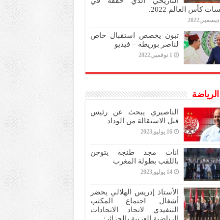
التاريخي الذي حققه في
ات كأس العالم 2022.
تبون يخصص استقبال خاص
لناصر بوريطة – فيديو
1 نوفمبر,2022
 الرياضة
الناصيري يبحث عن رئيس
قبل الاستقالة من الوداد
16 يوليو,2023
اناث مجد طنجة يتوجن
باللقب بطولة المغرب
14 يوليو,2023
الأستاذ إدريس الهلالي يحضر
أشغال اجتماع المكتب
التنفيذي لاتحاد الاتحادات
الرياضية العربية بالجزائر: