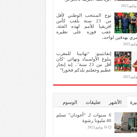
توج المنتخب الوطني لأقل
من 23 سنة بلقب كأس
افريقيا للأمم لهذه الفئة،
عقب فوزه على نظيره
ري بهدفين لواحد،
إنفانتينو: “تهانينا للمغرب
ببلوغ الأولمبياد ونهائي ‘كان
أقل من 23 سنة’.. إنه إنجاز
عظيم وجعلتم بلدكم فخورا”
يرة
الأشهر
تعليقات
الوسوم
6 سنوات لـ “أجودان” تسلم
40 مليونا رشوة
16 يوليو,2023