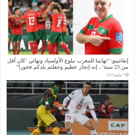
إنفانتينو: “تهانينا للمغرب ببلوغ الأولمبياد ونهائي ‘كان أقل
من 23 سنة’.. إنه إنجاز عظيم وجعلتم بلدكم فخورا”
7 يوليو,2023