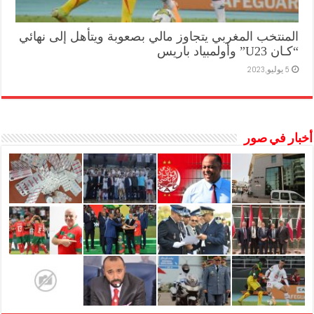
المنتخب المغربي يتجاوز مالي بصعوبة ويتأهل إلى نهائي
“كـان U23” وأولمبياد باريس
5 يوليو,2023
أخبار في صور