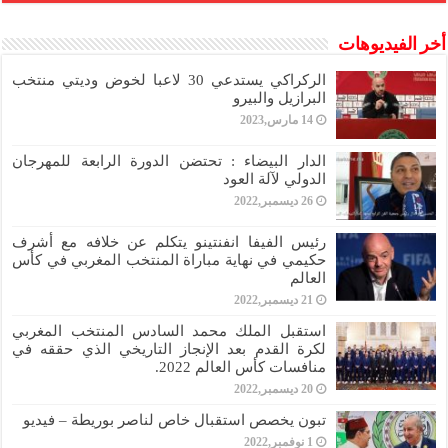
أخر الفيديوهات
الركراكي يستدعي 30 لاعبا لخوض وديتي منتخب
البرازيل والبيرو
14 مارس,2023
الدار البيضاء : تحتضن الدورة الرابعة للمهرجان
الدولي لآلة العود
26 ديسمبر,2022
رئيس الفيفا انفنتينو يتكلم عن خلافه مع أشرف
حكيمي في نهاية مباراة المنتخب المغربي في كأس
العالم
21 ديسمبر,2022
استقبل الملك محمد السادس المنتخب المغربي
لكرة القدم بعد الإنجاز التاريخي الذي حققه في
منافسات كأس العالم 2022.
20 ديسمبر,2022
تبون يخصص استقبال خاص لناصر بوريطة – فيديو
1 نوفمبر,2022