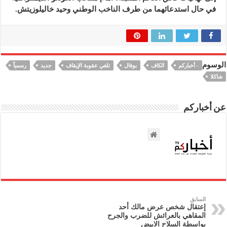
في حال استدعائهما من طرف الناخب الوطني وحيد خاليلوزيتش.
الوسوم
- أخباركم
الكاف
بوفال
تلغي عقوبة الإيقاف
جديد
رسمياً
شاكلا
عن أخباركم
السابق
إعتقال شخص عرض مالك أحد
المقاهي بالعرائش للضرب والجرح
بواسطة السلاح الابيض