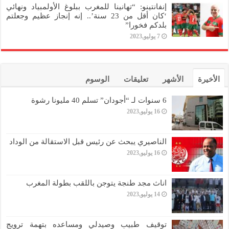
إنفانتينو: “تهانينا للمغرب ببلوغ الأولمبياد ونهائي
‘كان أقل من 23 سنة’.. إنه إنجاز عظيم وجعلتم
بلدكم فخورا”
7 يوليو,2023
الأخيرة
الأشهر
تعليقات
الوسوم
6 سنوات لـ “أجودان” تسلم 40 مليونا رشوة
16 يوليو,2023
الناصيري يبحث عن رئيس قبل الاستقالة من الوداد
16 يوليو,2023
اناث مجد طنجة يتوجن باللقب بطولة المغرب
14 يوليو,2023
توقيف طبيب وصيدلي ومساعده بتهمة ترويج