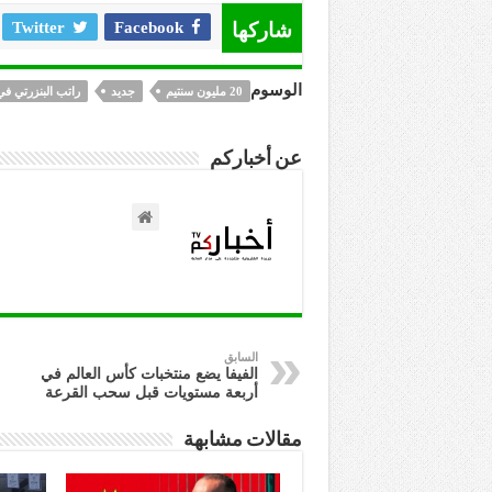
شاركها
Facebook
Twitter
الوسوم
20 مليون سنتيم
جديد
راتب البنزرتي في
عن أخباركم
السابق
الفيفا يضع منتخبات كأس العالم في
أربعة مستويات قبل سحب القرعة
مقالات مشابهة