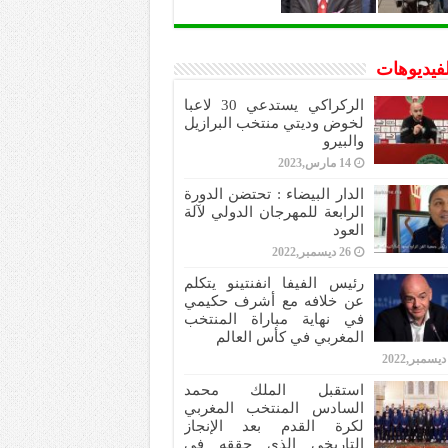
لفيديوهات
الركراكي يستدعي 30 لاعبا
لخوض وديتي منتخب البرازيل
والبيرو
14 مارس,2023
الدار البيضاء : تحتضن الدورة
الرابعة للمهرجان الدولي لآلة
العود
26 ديسمبر,2022
رئيس الفيفا انفنتينو يتكلم
عن خلافه مع أشرف حكيمي
في نهاية مباراة المنتخب
المغربي في كأس العالم
استقبل الملك محمد
السادس المنتخب المغربي
لكرة القدم بعد الإنجاز
التاريخي الذي حققه في