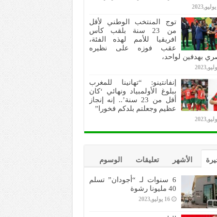
توج المنتخب الوطني لأقل
من 23 سنة بلقب كأس
افريقيا للأمم لهذه الفئة،
عقب فوزه على نظيره
ري بهدفين لواحد،
إنفانتينو: “تهانينا للمغرب
ببلوغ الأولمبياد ونهائي ‘كان
أقل من 23 سنة’.. إنه إنجاز
عظيم وجعلتم بلدكم فخورا”
يرة
الأشهر
تعليقات
الوسوم
6 سنوات لـ “أجودان” تسلم
40 مليونا رشوة
16 يوليو,2023