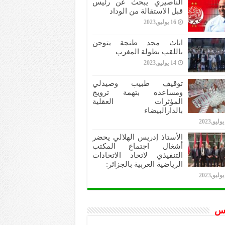
الناصيري يبحث عن رئيس
قبل الاستقالة من الوداد
16 يوليو,2023
اناث مجد طنجة يتوجن
باللقب بطولة المغرب
14 يوليو,2023
توقيف طبيب وصيدلي
ومساعده بتهمة ترويج
المؤثرات العقلية
بالدارالبيضاء
الأستاذ إدريس الهلالي يحضر
أشغال اجتماع المكتب
التنفيذي لاتحاد الاتحادات
الرياضية العربية بالجزائر:
س