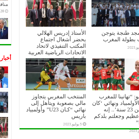
منافس
20 ديسمبر,2022
مجد طنجة يتوجن
الأستاذ إدريس الهلالي
 بطولة المغرب
يحضر أشغال اجتماع
المكتب التنفيذي لاتحاد
الاتحادات الرياضية العربية
أخبار
بالجزائر:
10 يوليو,2023
نو: “تهانينا للمغرب
المنتخب المغربي يتجاوز
لأولمبياد ونهائي ‘كان
مالي بصعوبة ويتأهل إلى
أقل من 23 سنة’.. إنه
نهائي “كـان U23” وأولمبياد
عظيم وجعلتم بلدكم
باريس
”
5 يوليو,2023