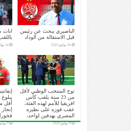
الناصيري يبحث عن رئيس
اناث 
قبل الاستقالة من الوداد
باللقب
16 يوليو,2023
14 يوليو,2023
توج المنتخب الوطني لأقل
إنفانتي
من 23 سنة بلقب كأس
ببلوغ ا
افريقيا للأمم لهذه الفئة،
عقب فوزه على نظيره
إنجاز 
المصري بهدفين لواحد،
فخورا
9 يوليو,2023
7 يوليو,2023