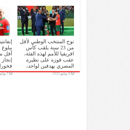
توج المنتخب الوطني لأقل
إنفانتي
من 23 سنة بلقب كأس
ببلوغ ا
افريقيا للأمم لهذه الفئة،
عقب فوزه على نظيره
إنجاز 
المصري بهدفين لواحد،
فخورا
9 يوليو,2023
7 يوليو,2023