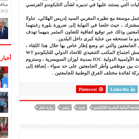
منافس
يات التي يستند عليها في تدبيره لشأن التايكوندو الفرنسي
20 ديسمبر,2022
 موسعة مع نظيره المغربي السيد إدريس الهلالي، تناولا
المشترك ، حيث خلصا في النهاية إلى ضرورة بلورة رغبتهما
امعتين وذلك عبر توقيع اتفاقية للتعاون المثمر بنيهما تهدف
دو ما تستحقه من عناية كبرى داخل البلدين .
ين الجامعتين والتي تم وضع إطار خاص بها خلال هذا اللقاء ،
سيتم التوقيع عليها بشكل رسمي على هامش اجتماع المكتب التنفيذي للاتحاد الدولي للتايكوندو WT
أخبار
الذي سينعقد يوم 12 ماي 2022 بمقر اللجنة الأولمبية الدولية IOC بمدينة لوزان السويسرية ، وستروم
ت بين موظفي وأطر الجامعتين على حد سواء ، إضافة إلى
كة لفائدة مختلف الفرق الوطنية للجامعتين .
Pinterest
LinkedIn
لجامعة الملكية المغربية للتايكوندو
جديد
رئيس
زيارة عمل