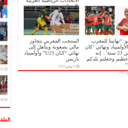
الاتحادات الرياضية العربية
بالجزائر:
10 يوليو,2023
نو: “تهانينا للمغرب
المنتخب المغربي يتجاوز
لأولمبياد ونهائي ‘كان
مالي بصعوبة ويتأهل إلى
أقل من 23 سنة’.. إنه
نهائي “كـان U23” وأولمبياد
عظيم وجعلتم بلدكم
باريس
”
5 يوليو,2023
11 يوليو,2023
10 يوليو,2023
الطق