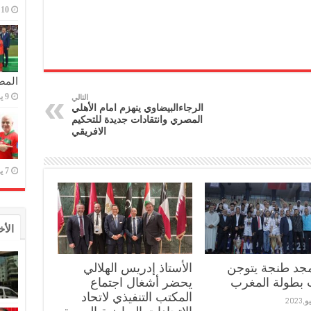
10 يوليو,2023
المص
9 يوليو,2023
التالي
الرجاءالبيضاوي ينهزم امام الأهلي
المصري وانتقادات جديدة للتحكيم
الافريقي
7 يوليو,2023
الأخ
مجد طنجة يتوجن
الأستاذ إدريس الهلالي
 بطولة المغرب
يحضر أشغال اجتماع
المكتب التنفيذي لاتحاد