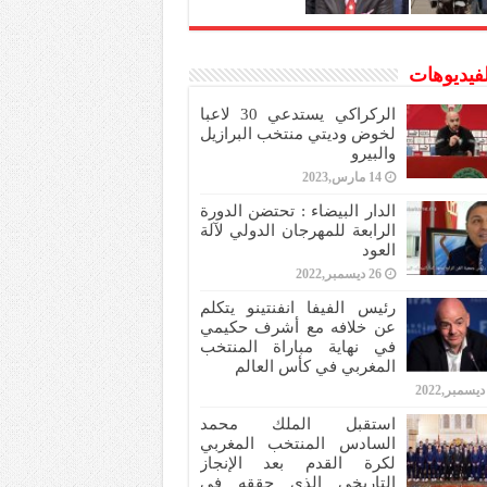
لفيديوهات
الركراكي يستدعي 30 لاعبا
لخوض وديتي منتخب البرازيل
والبيرو
14 مارس,2023
الدار البيضاء : تحتضن الدورة
الرابعة للمهرجان الدولي لآلة
العود
26 ديسمبر,2022
رئيس الفيفا انفنتينو يتكلم
عن خلافه مع أشرف حكيمي
في نهاية مباراة المنتخب
المغربي في كأس العالم
استقبل الملك محمد
السادس المنتخب المغربي
لكرة القدم بعد الإنجاز
التاريخي الذي حققه في