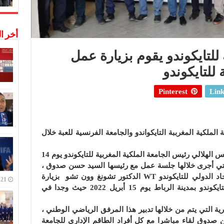
أخر ا
للتايكوندو يقوم بزيارة عمل
 للتايكوندو
Pinterest
Link
 الملكية المغرببة التايكواندو والجامعة الفرنسية للعبة خلال
وبعد الزيارة الأولى التي قام بها السيد إدريس الهلالي رئيس الجامعة الملكية المغربية للتايكوندو يوم 14
بة ، والتي أجرى خلالها جلسة عمل مع رئيسها السيد حسن صدوق ،
قام هذا الأخير مرفوقا بالسيد رئيس الاتحاد الدولي للتايكوندو WT الدكتور تشونغ وون تشو بزيارة
21 ديسمبر,2022
مماثلة لمقر الجامعة الملكية المغربية للتايكوندو بمدينة الرباط يوم 15 أبريل 2022 حيث وجدا في
ية التي يتم من خلالها تدبير هذا المرفق الرياضي الوطني ،
صدوق لقاء مباشرا مع كل أفراد الطاقم الإداري للجامعة