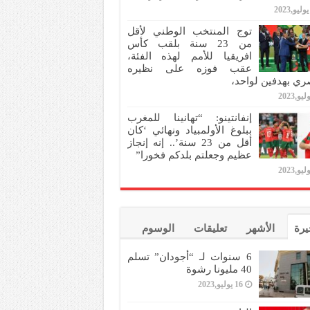
توج المنتخب الوطني لأقل
من 23 سنة بلقب كأس
افريقيا للأمم لهذه الفئة،
عقب فوزه على نظيره
ري بهدفين لواحد،
إنفانتينو: “تهانينا للمغرب
ببلوغ الأولمبياد ونهائي ‘كان
أقل من 23 سنة’.. إنه إنجاز
عظيم وجعلتم بلدكم فخورا”
يرة
الأشهر
تعليقات
الوسوم
6 سنوات لـ “أجودان” تسلم
40 مليونا رشوة
16 يوليو,2023