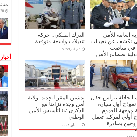
منافس
20 ديسمبر,2022
ية العامة للأمن
الدرك الملكي.. حركة
ي تكشف عن تعيينات
تنقيلات واسعة متوقعة
 في مناصب
3 يوليو,2023
لية بمصالح الأمن
أخبار
ي
الجلالة يترأس حفل
تدشين المقر الجديد لولاية
نموذج أول سيارة
أمن وجدة تزامناً مع
 موجهة للعموم
الذكرى 67 لتأسيس الأمن
 أولي لمركبة تعمل
الوطني
روجين بمبادرة
11 مايو,2023