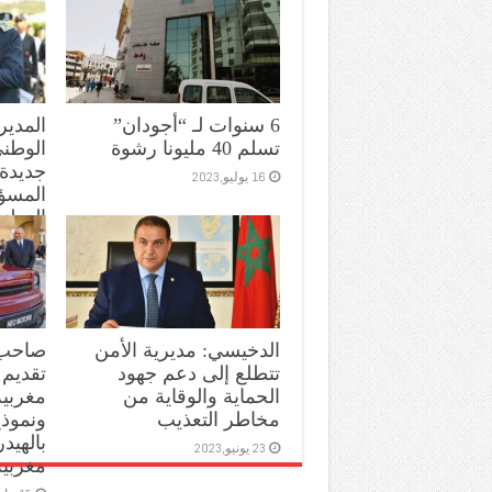
6 سنوات لـ “أجودان”
المدير
تسلم 40 مليونا رشوة
الوطن
جديدة
16 يوليو,2023
المسؤو
الوطن
10 يوليو,2023
الدخيسي: مديرية الأمن
صاحب 
تتطلع إلى دعم جهود
تقديم 
الحماية والوقاية من
مغربية
مخاطر التعذيب
ونموذج
بالهيد
23 يونيو,2023
مغربية