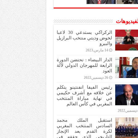
لفيديوهات
الركراكي يستدعي 30 لاعبا
لخوض وديتي منتخب البرازيل
والبيرو
14 مارس,2023
الدار البيضاء : تحتضن الدورة
الرابعة للمهرجان الدولي لآلة
العود
26 ديسمبر,2022
رئيس الفيفا انفنتينو يتكلم
عن خلافه مع أشرف حكيمي
في نهاية مباراة المنتخب
المغربي في كأس العالم
استقبل الملك محمد
السادس المنتخب المغربي
لكرة القدم بعد الإنجاز
التاريخي الذي حققه في