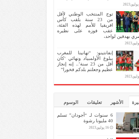
توج المنتخب الوطني لأقل
من 23 سنة بلقب كأس
افريقيا للأمم لهذه الفئة،
عقب فوزه على نظيره
ري بهدفين لواحد،
إنفانتينو: “تهانينا للمغرب
ببلوغ الأولمبياد ونهائي ‘كان
أقل من 23 سنة’.. إنه إنجاز
عظيم وجعلتم بلدكم فخورا”
يرة
الأشهر
تعليقات
الوسوم
6 سنوات لـ “أجودان” تسلم
40 مليونا رشوة
16 يوليو,2023