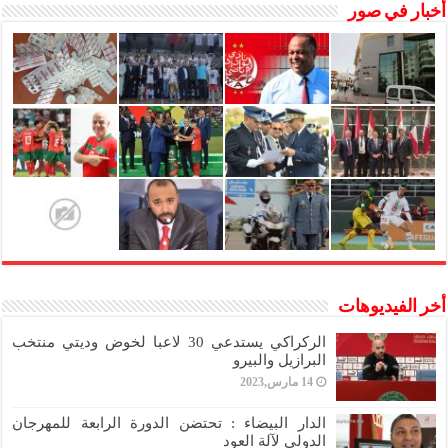
أخبار في صور
أخر الفيديوهات
الركراكي يستدعي 30 لاعبا لخوض وديتي منتخب
البرازيل والبيرو
14 مارس,2023
الدار البيضاء : تحتضن الدورة الرابعة للمهرجان
الدولي لآلة العود