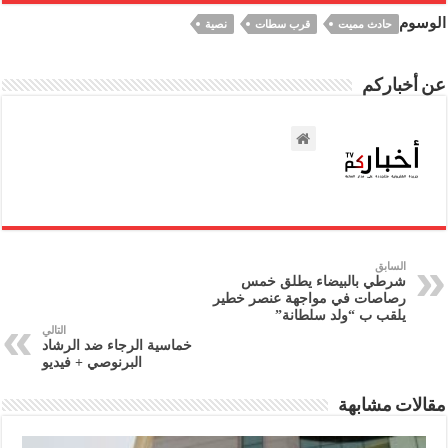
الوسوم
حادث مميت
قرب سطات
نصية
عن أخباركم
السابق
شرطي بالبيضاء يطلق خمس
رصاصات في مواجهة عنصر خطير
يلقب ب “ولد سلطانة”
التالي
خماسية الرجاء ضد الرشاد
البرنوصي + فيديو
مقالات مشابهة