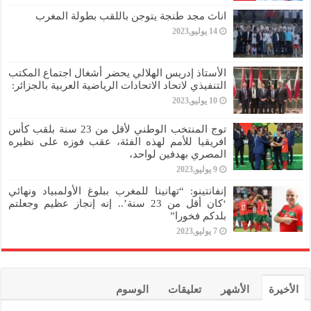
اناث مجد طنجة يتوجن باللقب بطولة المغرب
14 يوليو,2023
الأستاذ إدريس الهلالي يحضر أشغال اجتماع المكتب
التنفيذي لاتحاد الاتحادات الرياضية العربية بالجزائر:
10 يوليو,2023
توج المنتخب الوطني لأقل من 23 سنة بلقب كأس
افريقيا للأمم لهذه الفئة، عقب فوزه على نظيره
المصري بهدفين لواحد،
9 يوليو,2023
إنفانتينو: “تهانينا للمغرب ببلوغ الأولمبياد ونهائي
‘كان أقل من 23 سنة’.. إنه إنجاز عظيم وجعلتم
بلدكم فخورا”
7 يوليو,2023
الأخيرة
الأشهر
تعليقات
الوسوم