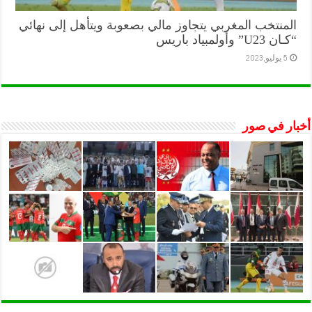
المنتخب المغربي يتجاوز مالي بصعوبة ويتأهل إلى نهائي
“كـان U23” وأولمبياد باريس
5 يوليو,2023
أخبار في صور