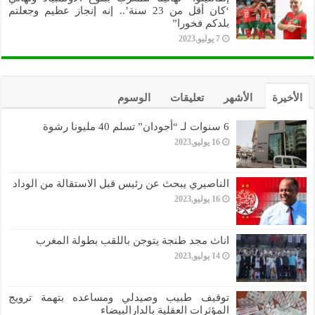
‘كان أقل من 23 سنة’.. إنه إنجاز عظيم وجعلتم
بلدكم فخورا”
7 يوليو,2023
الأخيرة
الأشهر
تعليقات
الوسوم
6 سنوات لـ “أجودان” تسلم 40 مليونا رشوة
16 يوليو,2023
الناصيري يبحث عن رئيس قبل الاستقالة من الوداد
16 يوليو,2023
اناث مجد طنجة يتوجن باللقب بطولة المغرب
14 يوليو,2023
توقيف طبيب وصيدلي ومساعده بتهمة ترويج
المؤثرات العقلية بالدارالبيضاء