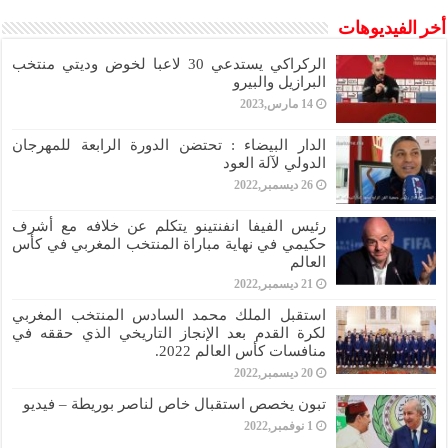
أخر الفيديوهات
الركراكي يستدعي 30 لاعبا لخوض وديتي منتخب
البرازيل والبيرو
14 مارس,2023
الدار البيضاء : تحتضن الدورة الرابعة للمهرجان
الدولي لآلة العود
26 ديسمبر,2022
رئيس الفيفا انفنتينو يتكلم عن خلافه مع أشرف
حكيمي في نهاية مباراة المنتخب المغربي في كأس
العالم
21 ديسمبر,2022
استقبل الملك محمد السادس المنتخب المغربي
لكرة القدم بعد الإنجاز التاريخي الذي حققه في
منافسات كأس العالم 2022.
20 ديسمبر,2022
تبون يخصص استقبال خاص لناصر بوريطة – فيديو
1 نوفمبر,2022