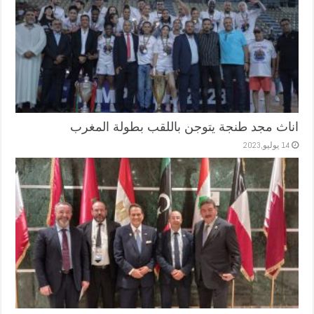
اناث مجد طنجة يتوجن باللقب بطولة المغرب
14 يوليو,2023