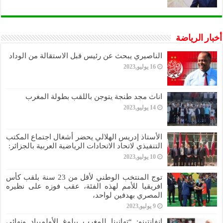
أخبار الرياضة
الناصيري يبحث عن رئيس قبل الاستقالة من الوداد
16 يوليو,2023
اناث مجد طنجة يتوجن باللقب بطولة المغرب
14 يوليو,2023
الأستاذ إدريس الهلالي يحضر أشغال اجتماع المكتب
التنفيذي لاتحاد الاتحادات الرياضية العربية بالجزائر:
10 يوليو,2023
توج المنتخب الوطني لأقل من 23 سنة بلقب كأس
افريقيا للأمم لهذه الفئة، عقب فوزه على نظيره
المصري بهدفين لواحد،
9 يوليو,2023
إنفانتينو: “تهانينا للمغرب ببلوغ الأولمبياد ونهائي