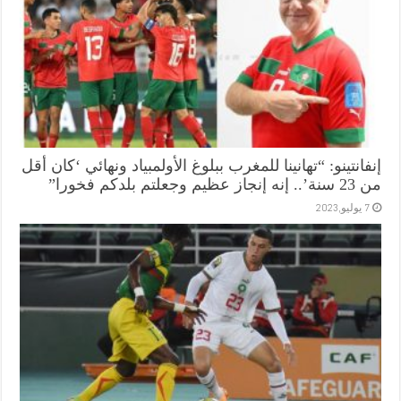
إنفانتينو: “تهانينا للمغرب ببلوغ الأولمبياد ونهائي ‘كان أقل
من 23 سنة’.. إنه إنجاز عظيم وجعلتم بلدكم فخورا”
7 يوليو,2023