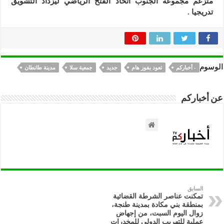
متزعم مجموعة الجنوب اتحاد الفتح الرياضي ليزداد التشويق
تدريجيا .
الوسوم
- أخباركم
تعود بفوز هام
جديد
جمعية سلا
مدينة طانطان
عن أخباركم
السابق
تمكنت عناصر الشرطة القضائية
بمنطقة بني مكادة بمدينة طنجة،
زوال اليوم السبت، من إجهاض
عملية للتهريب الدولي للمخدرات