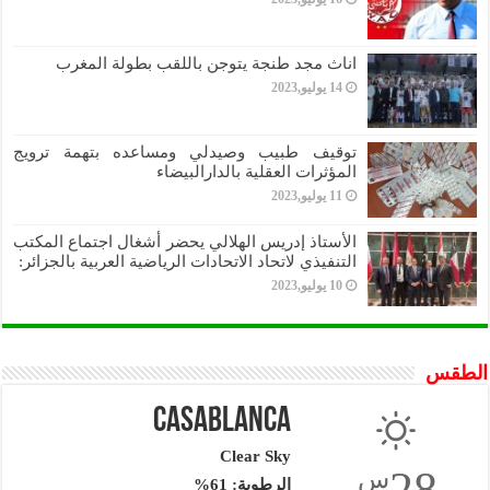
اناث مجد طنجة يتوجن باللقب بطولة المغرب
14 يوليو,2023
توقيف طبيب وصيدلي ومساعده بتهمة ترويج
المؤثرات العقلية بالدارالبيضاء
11 يوليو,2023
الأستاذ إدريس الهلالي يحضر أشغال اجتماع المكتب
التنفيذي لاتحاد الاتحادات الرياضية العربية بالجزائر:
10 يوليو,2023
الطقس
Casablanca
Clear Sky
28
س
الرطوبة: 61%