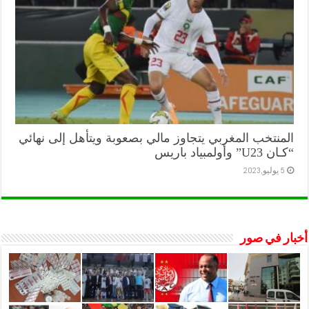
المنتخب المغربي يتجاوز مالي بصعوبة ويتأهل إلى نهائي
“كـان U23” وأولمبياد باريس
5 يوليو,2023
أخبار في صور