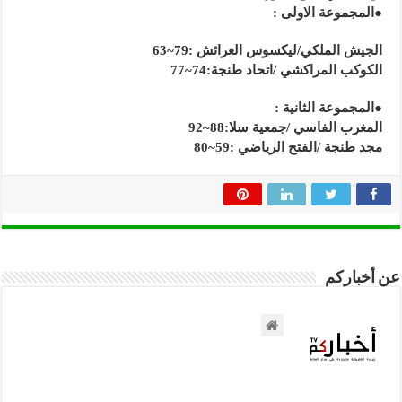
●المجموعة الاولى :
الجيش الملكي/ليكسوس العرائش :79~63
الكوكب المراكشي /اتحاد طنجة:74~77
●المجموعة الثانية :
المغرب الفاسي /جمعية سلا:88~92
مجد طنجة /الفتح الرياضي :59~80
عن أخباركم