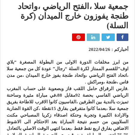
جمعية سلا ،الفتح الرياضي ،واتحاد
طنجة يفوزون خارج الميدان (كرة
السلة)
أخباركم : 2022/04/26
من ابرز مخلفات الدورة الاولى من البطولة المصغرة “بلاي
اوف”للقسم الممتاز لكرة السلة “رجال” عودة كل من جمعية سلا
،اتحاد الفتح الرياضي ،واتحاد طنجة بفوز خارج الميدان ،من مدن
فاس ،طنجة ،ومراكش .
.فارس الرقراق حامل اللقب فاز وبصعوبة على حساب المغرب
الرياضي الفاسي بحصة 92مقابل 88،في مباراة مثيرة وساخنة
تميزت بالندية بين الطرفين ،الفاسيون كانوا الاقرب للاطاحة بفريق
جمعية سلا ،بعدما كانوا متفرقين بفارق 15نقطة ،كن القوة الضاربة
والارادة الكبيرة وتجربة وحنكة اصدقاء زكريا المصباحي مكنت
السلاويين من حسم نتيجة المباراة بعد الاحتكام الى الاشوط
الاضافي بفارق اربع نقط فقط ،بعدما انتهى الوقت الاصلي بالتعادل
75-75،لتنتهي المباراة بفوز قيصري للجمعية الرياضية السلاوية