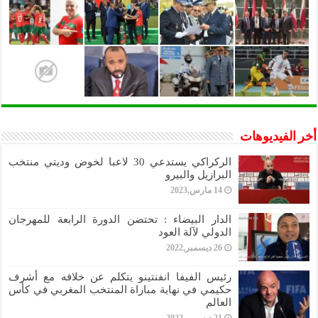
أخر الفيديوهات
الركراكي يستدعي 30 لاعبا لخوض وديتي منتخب
البرازيل والبيرو
14 مارس,2023
الدار البيضاء : تحتضن الدورة الرابعة للمهرجان
الدولي لآلة العود
26 ديسمبر,2022
رئيس الفيفا انفنتينو يتكلم عن خلافه مع أشرف
حكيمي في نهاية مباراة المنتخب المغربي في كأس
العالم