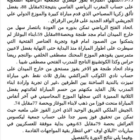
على حساب المغرب الرياضي الفاسي بنتيجة92مقابل 88، بفضل
تألق زكريا المصباحي الذي قدم مباراة كبيرة والموزع الدولي علي
الجريشي الوافد الجديد على فارس الرقراق .
.اتحاد الفتح الرياضي تمكن بدوره من العودة بانتصار سهل من
خارج الميدان امام مجد طنجة وبحصة80مقابل 59،ابناء البوغاز لم
يتمكنوا من الصمود امام قوة وتجربة العناصر الفتحية التي
سيطرت على اطوار المباراة منذ البداية حتى النهاية بفضل لاعبين
متمرسين يقودهم الموزع المحنك مصطفى الخلفي ،والنجم ريضا
حراس وكذا الكوتشينغ الناجح للمدرب الفتحي مصطفى شيبا .
وعاد اتحاد طنجة هو الاخر بفوز مستحق من خارج الميدان على
حساب نادي الكوكب المراكشي بفارق ثلاث نقط ،في مباراة
تميزت بالندية الساخنة بين الطرفين ،غير ان تجربة وارادة ابناء
المدرب بلال الفايد مكنهتم من حسم المباراة لفائدتهم بفضل
الثلاتية المميزة التي سجلها الموزع المحاسيني في آخر أنفاس
المباراة منحت فوزا من ذهب لابناء البوغاز وبحصة 77مقابل 74.
.الجيش الملكي الفريق الوحيد الذي احرز الفوز على ملعبه حيث
تمكن من تحقيق فوز يسير جدا على حساب جمعية ليكسوس
العرائش بحصة 79مقابل 63،وهي بداية موفقة للعسكريين في
مباريات “البلاي اوف “في انتظار بقية المواجهات القادمة .
.وفيما يلي نتائج الدورة بالتفصيل