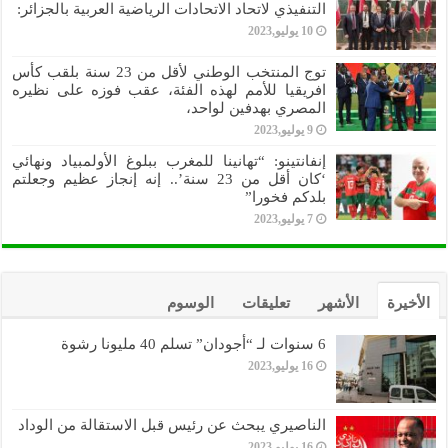
التنفيذي لاتحاد الاتحادات الرياضية العربية بالجزائر:
10 يوليو,2023
توج المنتخب الوطني لأقل من 23 سنة بلقب كأس
افريقيا للأمم لهذه الفئة، عقب فوزه على نظيره
المصري بهدفين لواحد،
9 يوليو,2023
إنفانتينو: “تهانينا للمغرب ببلوغ الأولمبياد ونهائي
‘كان أقل من 23 سنة’.. إنه إنجاز عظيم وجعلتم
بلدكم فخورا”
7 يوليو,2023
الأخيرة
الأشهر
تعليقات
الوسوم
6 سنوات لـ “أجودان” تسلم 40 مليونا رشوة
16 يوليو,2023
الناصيري يبحث عن رئيس قبل الاستقالة من الوداد
16 يوليو,2023