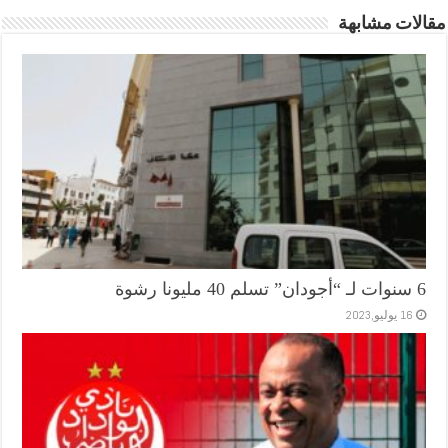
مقالات مشابهة
6 سنوات لـ “أجودان” تسلم 40 مليونا رشوة
16 يوليو,2023