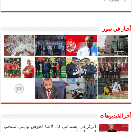
9 يوليو,2023
أخبار في صور
أخر الفيديوهات
الركراكي يستدعي 30 لاعبا لخوض وديتي منتخب
البرازيل والبيرو