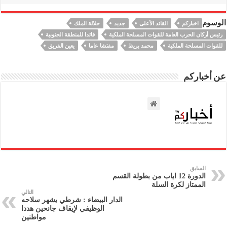
الوسوم
اخباركم
القائد الأعلى
جديد
جلالة الملك
رئيس أركان الحرب العامة للقوات المسلحة الملكية
قائدا للمنطقة الجنوبية
للقوات المسلحة الملكية
محمد بريظ
مفتشا عاما
يعين الفريق
عن أخباركم
السابق
الدورة 12 اياب من بطولة القسم
الممتاز لكرة السلة
التالي
الدار البيضاء : شرطي يشهر سلاحه
الوظيفي لإيقاف جانحين هددا
مواطنين