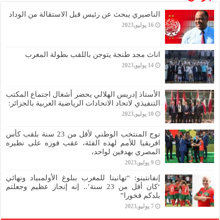
الناصيري يبحث عن رئيس قبل الاستقالة من الوداد
16 يوليو,2023
اناث مجد طنجة يتوجن باللقب بطولة المغرب
14 يوليو,2023
الأستاذ إدريس الهلالي يحضر أشغال اجتماع المكتب
التنفيذي لاتحاد الاتحادات الرياضية العربية بالجزائر:
10 يوليو,2023
توج المنتخب الوطني لأقل من 23 سنة بلقب كأس
افريقيا للأمم لهذه الفئة، عقب فوزه على نظيره
المصري بهدفين لواحد،
9 يوليو,2023
إنفانتينو: “تهانينا للمغرب ببلوغ الأولمبياد ونهائي
‘كان أقل من 23 سنة’.. إنه إنجاز عظيم وجعلتم
بلدكم فخورا”
7 يوليو,2023