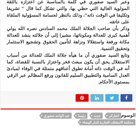
وعبر السيد صفوري في كلمة بالمناسبة عن اعتزازه بالثقة
المولوية الغالية التي حظي بها، والتي تشكل كما قال ” تشريفا
وتكليفا في الوقت ذاته”، وذلك بالنظر لجسامة المسؤولية الملقاة
على عاتقه.
وذكر بأن صاحب الجلالة الملك محمد السادس نصره الله يولي
أهمية كبرى للعدالة ومكوناتها، مشيرا إلى أن جلالته ينشد للعدالة
مكانة ورفعة واستقلالا ونزاهة لتأمين الحقوق وتشجيع الاستثمار
وتحقيق التنمية.
وتابع السيد صفوري أن ما هيأه جلالة الملك للعدالة من أسباب
الاستقلال يحق أن يكون مبعث فخر واعتزاز بالنسبة للقضاة، كما
أنه في الوقت ذاته أمانة تطوق أعناقهم متمثلة في الوفاء لمبادئ
العدل السامية والتطبيق السليم للقانون ورفع المظالم عبر الرقي
بمستوى الأحكام.
الوسوم
اخباركم
جديد
رئيسا
عبد الواحد صفوري
محكمة الاستئناف التجارية للدار البيضاء