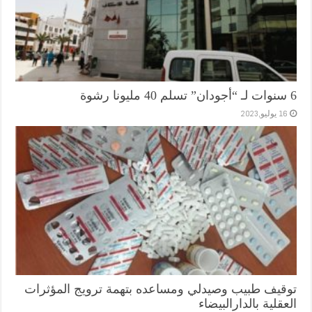
6 سنوات لـ “أجودان” تسلم 40 مليونا رشوة
16 يوليو,2023
توقيف طبيب وصيدلي ومساعده بتهمة ترويج المؤثرات
العقلية بالدارالبيضاء