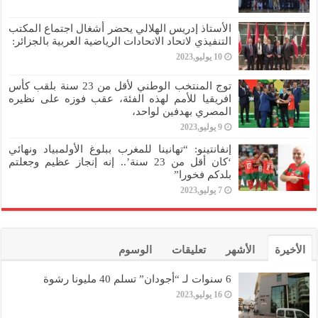
الأستاذ إدريس الهلالي يحضر أشغال اجتماع المكتب
التنفيذي لاتحاد الاتحادات الرياضية العربية بالجزائر:
10 يوليو,2023
توج المنتخب الوطني لأقل من 23 سنة بلقب كأس
افريقيا للأمم لهذه الفئة، عقب فوزه على نظيره
المصري بهدفين لواحد،
9 يوليو,2023
إنفانتينو: “تهانينا للمغرب ببلوغ الأولمبياد ونهائي
‘كان أقل من 23 سنة’.. إنه إنجاز عظيم وجعلتم
بلدكم فخورا”
7 يوليو,2023
الأخيرة
الأشهر
تعليقات
الوسوم
6 سنوات لـ “أجودان” تسلم 40 مليونا رشوة
16 يوليو,2023