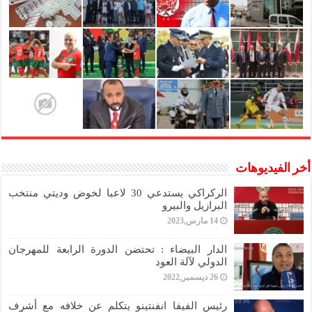
أخر الفيديوهات
الركراكي يستدعي 30 لاعبا لخوض وديتي منتخب
البرازيل والبيرو
14 مارس,2023
الدار البيضاء : تحتضن الدورة الرابعة للمهرجان
الدولي لآلة العود
26 ديسمبر,2022
رئيس الفيفا انفنتينو يتكلم عن خلافه مع أشرف