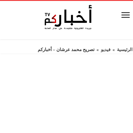
الرئيسية
»
فيديو
»
تصريح محمد عرشان – أخباركم