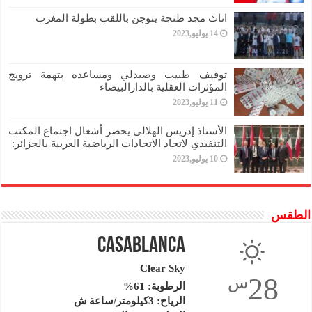
اناث مجد طنجة يتوجن باللقب بطولة المغرب
14 يوليو,2023
توقيف طبيب وصيدلي ومساعده بتهمة ترويج
المؤثرات العقلية بالدارالبيضاء
11 يوليو,2023
الأستاذ إدريس الهلالي يحضر أشغال اجتماع المكتب
التنفيذي لاتحاد الاتحادات الرياضية العربية بالجزائر:
10 يوليو,2023
الطقس
Casablanca
Clear Sky
28
س
الرطوبة: 61%
الرياح: 3كيلومتر/ساعة ش