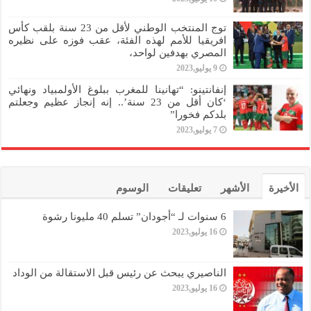
توج المنتخب الوطني لأقل من 23 سنة بلقب كأس
افريقيا للأمم لهذه الفئة، عقب فوزه على نظيره
المصري بهدفين لواحد،
9 يوليو,2023
إنفانتينو: “تهانينا للمغرب ببلوغ الأولمبياد ونهائي
‘كان أقل من 23 سنة’.. إنه إنجاز عظيم وجعلتم
بلدكم فخورا”
7 يوليو,2023
الأخيرة
الأشهر
تعليقات
الوسوم
6 سنوات لـ “أجودان” تسلم 40 مليونا رشوة
16 يوليو,2023
الناصيري يبحث عن رئيس قبل الاستقالة من الوداد
16 يوليو,2023