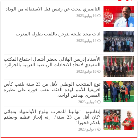
الناصيري يبحث عن رئيس قبل الاستقالة من الوداد
16 يوليو,2023
اناث مجد طنجة يتوجن باللقب بطولة المغرب
14 يوليو,2023
الأستاذ إدريس الهلالي يحضر أشغال اجتماع المكتب
التنفيذي لاتحاد الاتحادات الرياضية العربية بالجزائر:
10 يوليو,2023
توج المنتخب الوطني لأقل من 23 سنة بلقب كأس
افريقيا للأمم لهذه الفئة، عقب فوزه على نظيره
المصري بهدفين لواحد،
9 يوليو,2023
إنفانتينو: “تهانينا للمغرب ببلوغ الأولمبياد ونهائي
‘كان أقل من 23 سنة’.. إنه إنجاز عظيم وجعلتم
بلدكم فخورا”
7 يوليو,2023