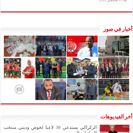
20 سبتمبر,2022
أخبار في صور
أخر الفيديوهات
الركراكي يستدعي 30 لاعبا لخوض وديتي منتخب
البرازيل والبيرو