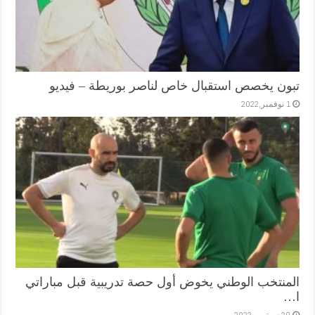
تبون يخصص استقبال خاص لناصر بوريطة – فيديو
1 نوفمبر,2022
المنتخب الوطني يخوض أول حصة تدريبية قبل مباراتي
ا…