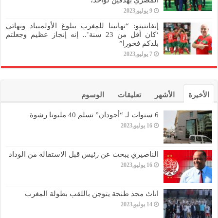
9 يوليو,2023
إنفانتينو: “تهانينا للمغرب ببلوغ الأولمبياد ونهائي
‘كان أقل من 23 سنة’.. إنه إنجاز عظيم وجعلتم
بلدكم فخورا”
7 يوليو,2023
الأخيرة
الأشهر
تعليقات
الوسوم
6 سنوات لـ “أجودان” تسلم 40 مليونا رشوة
16 يوليو,2023
الناصيري يبحث عن رئيس قبل الاستقالة من الوداد
16 يوليو,2023
اناث مجد طنجة يتوجن باللقب بطولة المغرب
14 يوليو,2023