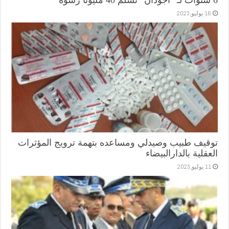
6 سنوات لـ “أجودان” تسلم 40 مليونا رشوة
16 يوليو,2023
توقيف طبيب وصيدلي ومساعده بتهمة ترويج المؤثرات
العقلية بالدارالبيضاء
11 يوليو,2023