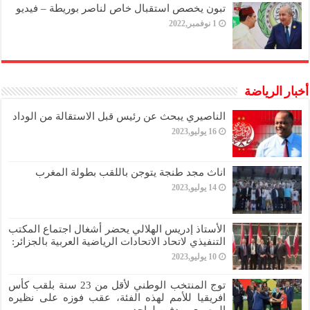
تبون يخصص استقبال خاص لناصر بوريطة – فيديو
1 نوفمبر,2022
أخبار الرياضة
الناصيري يبحث عن رئيس قبل الاستقالة من الوداد
16 يوليو,2023
اناث مجد طنجة يتوجن باللقب بطولة المغرب
14 يوليو,2023
الأستاذ إدريس الهلالي يحضر أشغال اجتماع المكتب
التنفيذي لاتحاد الاتحادات الرياضية العربية بالجزائر:
10 يوليو,2023
توج المنتخب الوطني لأقل من 23 سنة بلقب كأس
افريقيا للأمم لهذه الفئة، عقب فوزه على نظيره
المصري بهدفين لواحد،