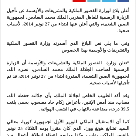
أعلن بلاغ لوزارة القصور الملكية والتشريفات والأوسمة عن تأجيل
الزيارة الرسمية للعاهل المغربي الملك محمد السادس، لجمهورية
الصين الشعبية، والتي أعلن عنها ابتداء من 27 نونبر 2014، لأسباب
صحية.
وفي ما يلي نص البلاغ الذي أصدرته وزارة القصور الملكية
والتشريفات والأوسمة بهذا الخصوص
“تعلن وزارة القصور الملكية والتشريفات والأوسمة أن الزيارة
الرسمية لصاحب الجلالة الملك محمد السادس، نصره الله،
لجمهورية الصين الشعبية، المقررة ابتداء من 27 نونبر 2014، قد تم
تأجيلها لأسباب صحية.
وقد أكد الطبيب الخاص لجلالة الملك، بأن جلالته حفظه الله،
مصاب، منذ أمس الإثنين، بأعراض زكام حاد مصحوب بحمى بلغت
39.5 درجة، مضاعفة بالتهاب في الشعب الهوائية.
كما أن الاستقبال الملكي للوزير الأول لجمهورية كوريا، معالي
السيد تشانغ هونغ وون، الذي كان مقررا يومه الثلاثاء 25 نونبر
بالقصر الملكي بفاس، وكذا مراسم إعطاء انطلاق أشغال سد