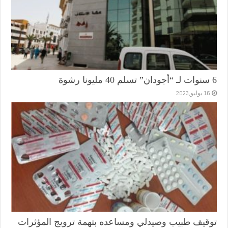
6 سنوات لـ “أجودان” تسلم 40 مليونا رشوة
16 يوليو,2023
توقيف طبيب وصيدلي ومساعده بتهمة ترويج المؤثرات