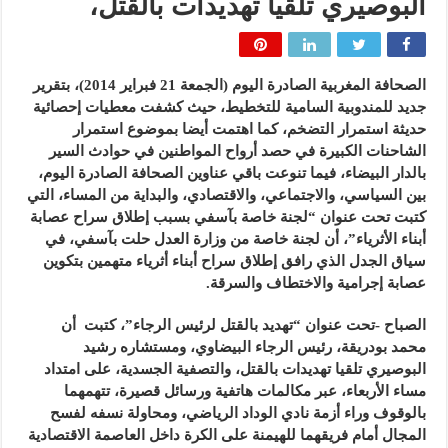
البوصيري تلقيا تهديدات بالقتل،
الصحافة المغربية الصادرة اليوم (الجمعة 21 فبراير 2014)، بتقرير
جديد للمندوبية السامية للتخطيط، حيث كشفت معطيات إحصائية
حديثة استمرار التضخم، كما اهتمت أيضا بموضوع استمرار
الشاحنات الكبيرة في حصد أرواح المواطنين في حوادث السير
بالدار البيضاء، فيما تنوعت باقي عناوين الصحافة الصادرة اليوم،
بين السياسي، والاجتماعي، والاقتصادي، والبداية من المساء، التي
كتبت تحت عنوان “لجنة خاصة بآسفي بسبب إطلاق سراح عصابة
أبناء الأثرياء”، أن لجنة خاصة من وزارة العدل حلت بآسفي، في
سياق الجدل الذي رافق إطلاق سراح أبناء أثرياء متهمين بتكوين
عصابة إجرامية والاختطاف والسرقة.
الصباح -تحت عنوان “تهديد بالقتل لرئيس الرجاء”، كتبت أن
محمد بودريقة، رئيس الرجاء البيضاوي، ومستشاره رشيد
البوصيري تلقيا تهديدات بالقتل، والتصفية الجسدية، على امتداد
مساء الأربعاء، عبر مكالمات هاتفية ورسائل قصيرة، تتهمهما
بالوقوف وراء أزمة نادي الوداد الرياضي، ومحاولة نسفه لفسح
المجال أمام فريقهما للهيمنة على الكرة داخل العاصمة الاقتصادية