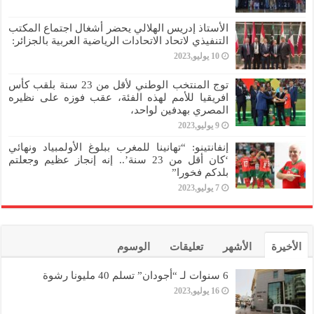
الأستاذ إدريس الهلالي يحضر أشغال اجتماع المكتب
التنفيذي لاتحاد الاتحادات الرياضية العربية بالجزائر:
10 يوليو,2023
توج المنتخب الوطني لأقل من 23 سنة بلقب كأس
افريقيا للأمم لهذه الفئة، عقب فوزه على نظيره
المصري بهدفين لواحد،
9 يوليو,2023
إنفانتينو: “تهانينا للمغرب ببلوغ الأولمبياد ونهائي
‘كان أقل من 23 سنة’.. إنه إنجاز عظيم وجعلتم
بلدكم فخورا”
7 يوليو,2023
الأخيرة
الأشهر
تعليقات
الوسوم
6 سنوات لـ “أجودان” تسلم 40 مليونا رشوة
16 يوليو,2023