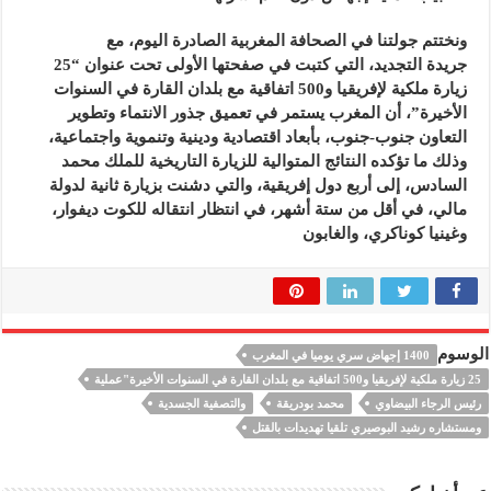
ونختتم جولتنا في الصحافة المغربية الصادرة اليوم، مع
جريدة التجديد، التي كتبت في صفحتها الأولى تحت عنوان “25
زيارة ملكية لإفريقيا و500 اتفاقية مع بلدان القارة في السنوات
الأخيرة”، أن المغرب يستمر في تعميق جذور الانتماء وتطوير
التعاون جنوب-جنوب، بأبعاد اقتصادية ودينية وتنموية واجتماعية،
وذلك ما تؤكده النتائج المتوالية للزيارة التاريخية للملك محمد
السادس، إلى أربع دول إفريقية، والتي دشنت بزيارة ثانية لدولة
مالي، في أقل من ستة أشهر، في انتظار انتقاله للكوت ديفوار،
وغينيا كوناكري، والغابون
الوسوم
1400 إجهاض سري يوميا في المغرب
25 زيارة ملكية لإفريقيا و500 اتفاقية مع بلدان القارة في السنوات الأخيرة"عملية
رئيس الرجاء البيضاوي
محمد بودريقة
والتصفية الجسدية
ومستشاره رشيد البوصيري تلقيا تهديدات بالقتل