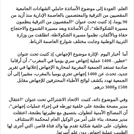
العلم- العودة إلى موضوع الأساتذة حاملي الشهادات الجامعية
المقصيين من الترقية والمعتصمين بالعاصمة الإدارية منذ أزيد من
90 يوما، إذ كتبت تحت عنوان “المقصيون من الترقية ينظمون
مسيرة الشكولاطة”، أن الأساتذة وبعد مسيرة الشموع والاحتجاج
حفاة وبالأكفان، نظموا مسيرة الشكولاطة، انطلقت من وزارة
التربية الوطنية وجابت مختلف شوارع العاصمة الرباط.
أما أخبار اليوم -لإثارة موضوع الإجهاض، إذ كتبت تحت عنوان
“خطير.. 1400 عملية إجهاض سري يوميا في المغرب”، أن أرقاما
صادمة تستعد الجمعية المغربية لمحاربة الإجهاض إعلانها في تقرير
جديد، تحدث عن 1400 إجهاض تجري يوميا بالمغرب، مشيرا إلى أن
الجمعية تهدد بكشف لوائح الأطباء المحترفين للإجهاض مقابل
1500 و3000 درهم.
وفي الموضوع ذاته، كتبت الاتحاد الاشتراكي تحت عنوان “اعتقال
مدير مصحة بطنجة على خلفية تورطه في إجراء عمليات إجهاض”،
أن المصالح الأمنية لتطوان، بتنسيق مع نظيرتها بطنجة، اعتقلت
مدير مصحة، بناء على أمر من الوكيل العام لمحكمة الاستئناف
بتطوان، على خلفية شكاية تقدم بها والد فتاة قاصر، التي أجرى لها
الطبيب عملية إجهاض دون علم أسرتها.