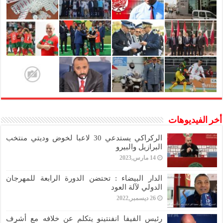
أخر الفيديوهات
الركراكي يستدعي 30 لاعبا لخوض وديتي منتخب
البرازيل والبيرو
14 مارس,2023
الدار البيضاء : تحتضن الدورة الرابعة للمهرجان
الدولي لآلة العود
26 ديسمبر,2022
رئيس الفيفا انفنتينو يتكلم عن خلافه مع أشرف