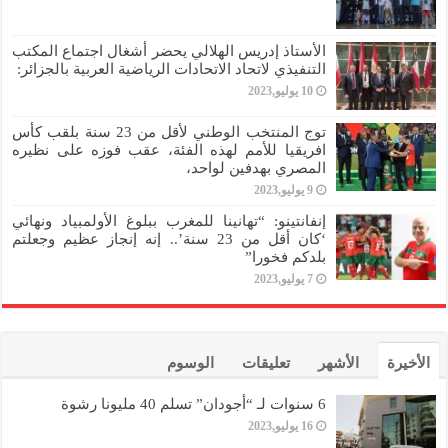
الأستاذ إدريس الهلالي يحضر أشغال اجتماع المكتب
التنفيذي لاتحاد الاتحادات الرياضية العربية بالجزائر:
10 يوليو,2023
توج المنتخب الوطني لأقل من 23 سنة بلقب كأس
افريقيا للأمم لهذه الفئة، عقب فوزه على نظيره
المصري بهدفين لواحد،
9 يوليو,2023
إنفانتينو: “تهانينا للمغرب ببلوغ الأولمبياد ونهائي
‘كان أقل من 23 سنة’.. إنه إنجاز عظيم وجعلتم
بلدكم فخورا”
7 يوليو,2023
الأخيرة
الأشهر
تعليقات
الوسوم
6 سنوات لـ “أجودان” تسلم 40 مليونا رشوة
16 يوليو,2023