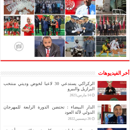
أخر الفيديوهات
الركراكي يستدعي 30 لاعبا لخوض وديتي منتخب
البرازيل والبيرو
14 مارس,2023
الدار البيضاء : تحتضن الدورة الرابعة للمهرجان
الدولي لآلة العود
26 ديسمبر,2022