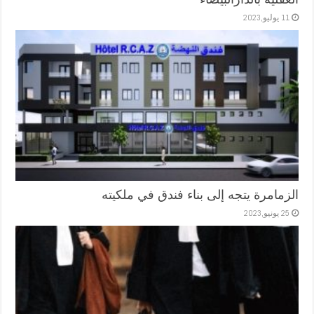
11 يوليو,2023
الزمامرة يتجه إلى بناء فندق في ملكيته
25 يونيو,2023