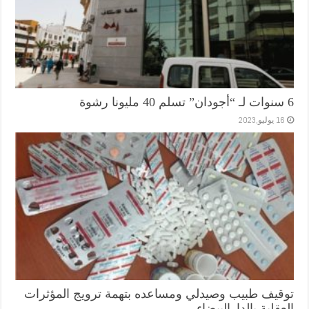
6 سنوات لـ “أجودان” تسلم 40 مليونا رشوة
16 يوليو,2023
توقيف طبيب وصيدلي ومساعده بتهمة ترويج المؤثرات
العقلية بالدارالبيضاء