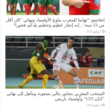
إنفانتينو: “تهانينا للمغرب ببلوغ الأولمبياد ونهائي ‘كان أقل
من 23 سنة’.. إنه إنجاز عظيم وجعلتم بلدكم فخورا”
7 يوليو,2023
المنتخب المغربي يتجاوز مالي بصعوبة ويتأهل إلى نهائي
“كـان U23” وأولمبياد باريس
5 يوليو,2023