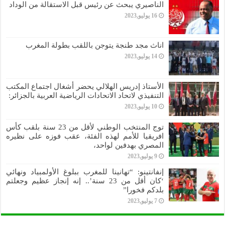
الناصيري يبحث عن رئيس قبل الاستقالة من الوداد
16 يوليو,2023
اناث مجد طنجة يتوجن باللقب بطولة المغرب
14 يوليو,2023
الأستاذ إدريس الهلالي يحضر أشغال اجتماع المكتب
التنفيذي لاتحاد الاتحادات الرياضية العربية بالجزائر:
10 يوليو,2023
توج المنتخب الوطني لأقل من 23 سنة بلقب كأس
افريقيا للأمم لهذه الفئة، عقب فوزه على نظيره
المصري بهدفين لواحد،
9 يوليو,2023
إنفانتينو: “تهانينا للمغرب ببلوغ الأولمبياد ونهائي
‘كان أقل من 23 سنة’.. إنه إنجاز عظيم وجعلتم
بلدكم فخورا”
7 يوليو,2023