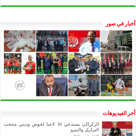
أخبار في صور
أخر الفيديوهات
الركراكي يستدعي 30 لاعبا لخوض وديتي منتخب
البرازيل والبيرو