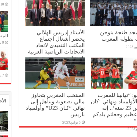
10 يوليو,2023
مجد طنجة يتوجن
الأستاذ إدريس الهلالي
المص
 بطولة المغرب
يحضر أشغال اجتماع
9 يوليو,2023
المكتب التنفيذي لاتحاد
الاتحادات الرياضية العربية
بالجزائر:
10 يوليو,2023
7 يوليو,2023
نو: “تهانينا للمغرب
المنتخب المغربي يتجاوز
الأخ
لأولمبياد ونهائي ‘كان
مالي بصعوبة ويتأهل إلى
أقل من 23 سنة’.. إنه
نهائي “كـان U23” وأولمبياد
عظيم وجعلتم بلدكم
باريس
”
5 يوليو,2023