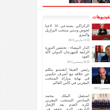
لفيديوهات
الركراكي يستدعي 30 لاعبا
لخوض وديتي منتخب البرازيل
والبيرو
14 مارس,2023
الدار البيضاء : تحتضن الدورة
الرابعة للمهرجان الدولي لآلة
العود
26 ديسمبر,2022
رئيس الفيفا انفنتينو يتكلم
عن خلافه مع أشرف حكيمي
في نهاية مباراة المنتخب
المغربي في كأس العالم
استقبل الملك محمد
السادس المنتخب المغربي
لكرة القدم بعد الإنجاز
التاريخي الذي حققه في