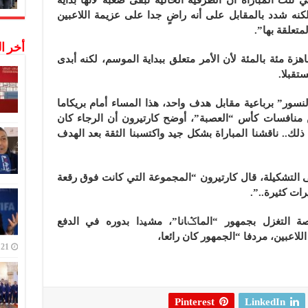
نه شدد بالمقابل على أنه راضٍ جدا على عزيمة اللاعبين
متعلقة بها”.
أخر ا
ة مئة بالمئة لأن الأمر متعلق ببداية الموسم، لكنه أبدى
ستقبلا.
نسور” برباعية مقابل هدف واحد، هذا المساء أمام بريكاما
 منافسات كأس “العصبة”، أوضح كارتيرون أن الرجاء كان
ك.. ناقشنا المباراة بشكل جيد واكتسبنا الثقة بعد الهدف
التشكيلة، قال كارتيرون “المجموعة التي كانت فوق رقعة
ات كثيرة..”.
 التغزل بجمهور “الماݣانا”، مشيدا بدوره في الدفع
لاعبين، مردفا “الجمهور كان رائعا،
21 ديسمبر,2022
Pinterest
LinkedIn