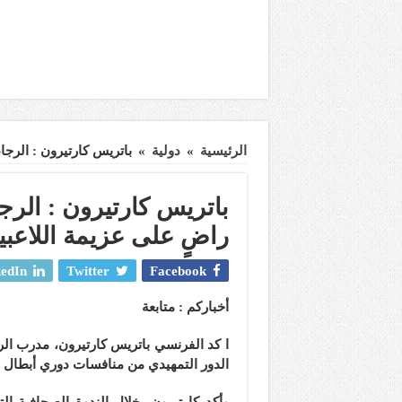
الرئيسية
»
دولية
»
باتريس كارتيرون : الرجا
باتريس كارتيرون : الرجا
راضٍ على عزيمة اللاعبي
edIn
Twitter
Facebook
أخباركم : متابعة
ا كد الفرنسي باتريس كارتيرون، مدرب الر
الدور التمهيدي من منافسات دوري أبطال إف
وأكد كارتيرون، خلال الندوة الصحافية الت