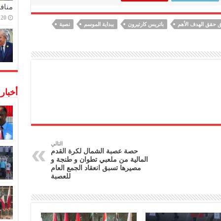
منافس
20 ديسمبر,2022
ق حقق الهدف الأهم
باتريس كارتيرون
ببداية الموسم
نصية
أخبار
التالي
حصة عصبة الشمال لكرة القدم
المالية من ملعبي تطوان و طنجة و
مصيرها تسبق انعقاد الجمع العام
للعصبة