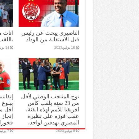
الناصيري يبحث عن رئيس
اناث 
قبل الاستقالة من الوداد
باللقب
16 يوليو,2023
14 يوليو,2023
توج المنتخب الوطني لأقل
إنفانتي
من 23 سنة بلقب كأس
ببلوغ ا
افريقيا للأمم لهذه الفئة،
عقب فوزه على نظيره
إنجاز 
المصري بهدفين لواحد،
فخورا
9 يوليو,2023
7 يوليو,2023