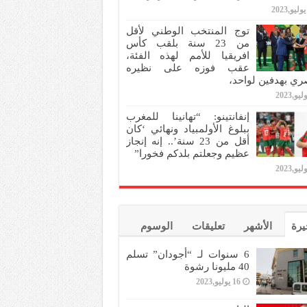
توج المنتخب الوطني لأقل
من 23 سنة بلقب كأس
افريقيا للأمم لهذه الفئة،
عقب فوزه على نظيره
ري بهدفين لواحد،
إنفانتينو: “تهانينا للمغرب
ببلوغ الأولمبياد ونهائي ‘كان
أقل من 23 سنة’.. إنه إنجاز
عظيم وجعلتم بلدكم فخورا”
يرة
الأشهر
تعليقات
الوسوم
6 سنوات لـ “أجودان” تسلم
40 مليونا رشوة
16 يوليو,2023