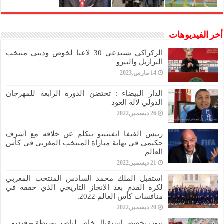
أخر الفيديوهات
الركراكي يستدعي 30 لاعبا لخوض وديتي منتخب
البرازيل والبيرو
14 مارس,2023
الدار البيضاء : تحتضن الدورة الرابعة للمهرجان
الدولي لآلة العود
26 ديسمبر,2022
رئيس الفيفا انفنتينو يتكلم عن خلافه مع أشرف
حكيمي في نهاية مباراة المنتخب المغربي في كأس
العالم
21 ديسمبر,2022
استقبل الملك محمد السادس المنتخب المغربي
لكرة القدم بعد الإنجاز التاريخي الذي حققه في
منافسات كأس العالم 2022.
20 ديسمبر,2022
تبون يخصص استقبال خاص لناصر بوريطة – فيديو