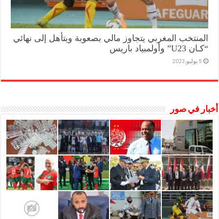
المنتخب المغربي يتجاوز مالي بصعوبة ويتأهل إلى نهائي
“كـان U23” وأولمبياد باريس
5 يوليو,2023
أخبار في صور