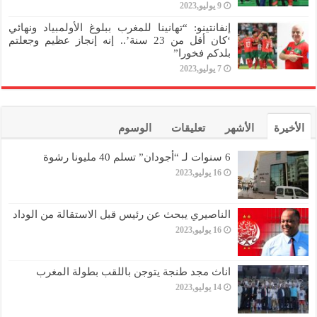
9 يوليو,2023
إنفانتينو: “تهانينا للمغرب ببلوغ الأولمبياد ونهائي
‘كان أقل من 23 سنة’.. إنه إنجاز عظيم وجعلتم
بلدكم فخورا”
7 يوليو,2023
الأخيرة
الأشهر
تعليقات
الوسوم
6 سنوات لـ “أجودان” تسلم 40 مليونا رشوة
16 يوليو,2023
الناصيري يبحث عن رئيس قبل الاستقالة من الوداد
16 يوليو,2023
اناث مجد طنجة يتوجن باللقب بطولة المغرب
14 يوليو,2023