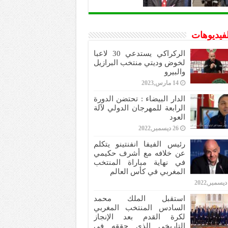
لفيديوهات
الركراكي يستدعي 30 لاعبا
لخوض وديتي منتخب البرازيل
والبيرو
14 مارس,2023
الدار البيضاء : تحتضن الدورة
الرابعة للمهرجان الدولي لآلة
العود
26 ديسمبر,2022
رئيس الفيفا انفنتينو يتكلم
عن خلافه مع أشرف حكيمي
في نهاية مباراة المنتخب
المغربي في كأس العالم
استقبل الملك محمد
السادس المنتخب المغربي
لكرة القدم بعد الإنجاز
التاريخي الذي حققه في