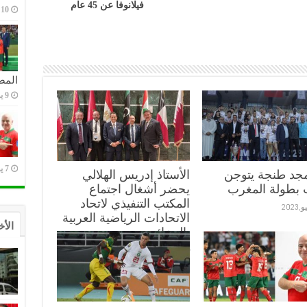
فيلانوفا عن 45 عام
10 يوليو,2023
المص
9 يوليو,2023
7 يوليو,2023
مجد طنجة يتوجن
الأستاذ إدريس الهلالي
 بطولة المغرب
يحضر أشغال اجتماع
المكتب التنفيذي لاتحاد
الاتحادات الرياضية العربية
الأخ
بالجزائر:
10 يوليو,2023