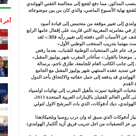
نصب المذكور، مما دفع لقجع إلى مجالسة التقني الهولندي
بلقجع نهاية الأسبوع الماضي، والذي كان من بين موضوعاته
أخر ا
لهولندي إلى تغيير موقفه من متحمس إلى قيادة أسود
 في مغامرته المغربية التي قاربت على إقفال عامها الرابع
عن الأسباب التي دفعته إلى تغيير رأيه قائلا:» لقد
ست مهتما بتدريب المنتخب الوطني الأول»
رف عام على المنتخبات الوطنية للشباب، بعدما رفض
ل. موضحا بالقول:» سأغادر المغرب شهر يوليوز المقبل»
إلى جانب الكاتب العام للجامعة، طارق ناجم، برسالة
في تمديد عقده المنتهي شهر يوليوز المقبل مع الجامع
هولندي قد يدفعه إلى حمل حقائبه والالتحاق بأحد الدول
ة القدم
بات الوطنية تميزت بتأهيل المغرب إلى نهائيات اولمبياد
الهولندي، ديك أدفوكات، الذي بات المرشح الاول لتولي
21 ديسمبر,2022
يار أدفوكات الذي سبق له وان درب روسيا وبلجيكا(هذا
في عز التصفيات من اجل تدريب فريق أزيد ألكمار الهولندي)