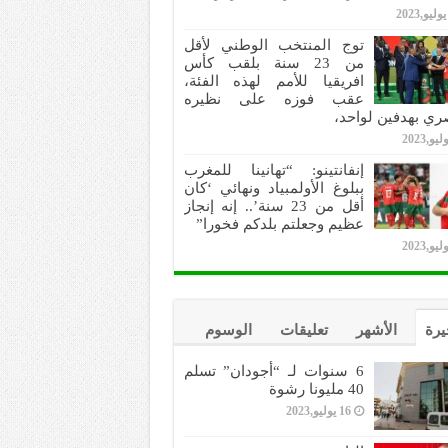
توج المنتخب الوطني لأقل
من 23 سنة بلقب كأس
افريقيا للأمم لهذه الفئة،
عقب فوزه على نظيره
ري بهدفين لواحد،
إنفانتينو: “تهانينا للمغرب
ببلوغ الأولمبياد ونهائي ‘كان
أقل من 23 سنة’.. إنه إنجاز
عظيم وجعلتم بلدكم فخورا”
يرة
الأشهر
تعليقات
الوسوم
6 سنوات لـ “أجودان” تسلم
40 مليونا رشوة
16 يوليو,2023