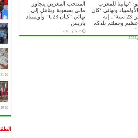
نو: “تهانينا للمغرب
المنتخب المغربي يتجاوز
لأولمبياد ونهائي ‘كان
مالي بصعوبة ويتأهل إلى
أقل من 23 سنة’.. إنه
نهائي “كـان U23” وأولمبياد
عظيم وجعلتم بلدكم
باريس
”
5 يوليو,2023
11 يوليو,2023
10 يوليو,2023
الطق