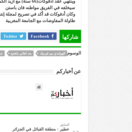
وينتهي عقد ادفوكات(66 
سيخلفه في الفريق مواطنه فان باستن
وكان أدفوكات قد أكد في تصريح لمجلة إنت
طاولة المفاوضات مع الجامعة المغربية
شاركها
Facebook
Twitter
الوسوم
الهولندي بيم فيربيك
بعد لقائي بلقجع
جد
عن أخباركم
السابق
خطير : منطقة القبائل في الجزائر