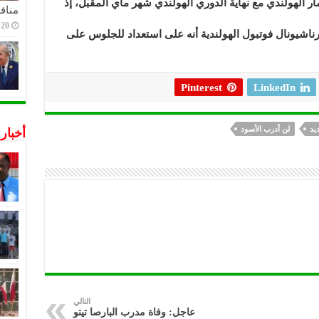
سنة) مع أزيد ألكمار الهولندي مع نهاية الدوري الهولندي شهر ماي المقبل، إذ
منافس
20 ديسمبر,2022
رناشيونال فوتبول الهولندية أنه على استعداد للجلوس على
Pinterest
LinkedIn
يد
لن أدرب الأسود
أخبار
التالي
عاجل: وفاة مدرب البارصا تيتو