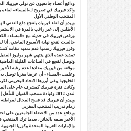
ودافع أعضاء جامعيون عن تولي فيربيك الم
واكد فيربيك في تصريح لـ»المساء» لقاءه 
المنتخب الوطني الأول
ويبدو أن لقاء فيربيك بلقجع دفع التقني ا
الأطلس إلى غير راغب بالمرة في الاستمرار
ورفض فيربيك في حديثه مع «المساء» الكشف 
جالست لقجع نهاية الأسبوع الماضي، أنا ل
وقرر فيربيك رسميا عدم تمديد مقامه كمش
تمديد عقده الذي ينتهي شهر يوليوز المقب
وتوصل لقجع في الساعات القليلة الماضية 
موقعة من فيربيك مفادها عدم رغبة الأخير 
وعلمت»المساء» أن عرضا مغريا توصل به ال
الخليجية يبقى أبرزها الاتحاد البحريني لكر
وكانت فترة فيربيك كمشرف عام على المنتخ
لندن 2012 وقيادة منتخب الفتيان للتأهل إلى كأس العالم للفتيان بالإمارات العربية المتحدة 2013،
ويبدو أن فيربيك قد فسح المجال لمواطنه 
زمام تدريب المنتخب المغربي
ويدافع عدد من الاعضاء الجامعيين على اخت
الأخير يصفه بالخائن، بعدما ترك المنتخب 
والإمارات العربية المتحدة وكوريا الجنوبية