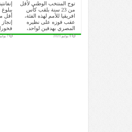
توج المنتخب الوطني لأقل
إنفانتي
من 23 سنة بلقب كأس
ببلوغ ا
افريقيا للأمم لهذه الفئة،
عقب فوزه على نظيره
إنجاز 
المصري بهدفين لواحد،
فخورا
9 يوليو,2023
7 يوليو,2023