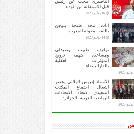
الناصيري يبحث عن رئيس
قبل الاستقالة من الوداد
16 يوليو,2023
اناث مجد طنجة يتوجن
باللقب بطولة المغرب
14 يوليو,2023
توقيف طبيب وصيدلي
ومساعده بتهمة ترويج
المؤثرات العقلية
بالدارالبيضاء
الأستاذ إدريس الهلالي يحضر
أشغال اجتماع المكتب
التنفيذي لاتحاد الاتحادات
الرياضية العربية بالجزائر:
س